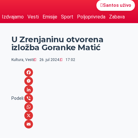
Santos uživo
Izdvajamo
Vesti
Emisije
Sport
Poljoprivreda
Zabava
U Zrenjaninu otvorena
izložba Goranke Matić
Kultura
,
Vesti
26. jul 2024.
17:02
F
a
M
c
e
L
Podeli:
e
s
i
V
b
s
n
i
W
o
e
k
b
h
X
o
n
e
e
a
E