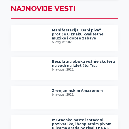
NAJNOVIJE VESTI
Manifestacija „Dani piva“
protiče u znaku kvalitetne
muzike i dobre zabave
6. avgust 2026.
Besplatna obuka vožnje skutera
na vodi na Izletištu Tisa
6. avgust 2026.
Zrenjaninskim Amazonom
6. avgust 2026.
Iz Gradske bašte ispraćeni
pozivari koji besplatnim pivom
ulicama grada pozivaju na 41.