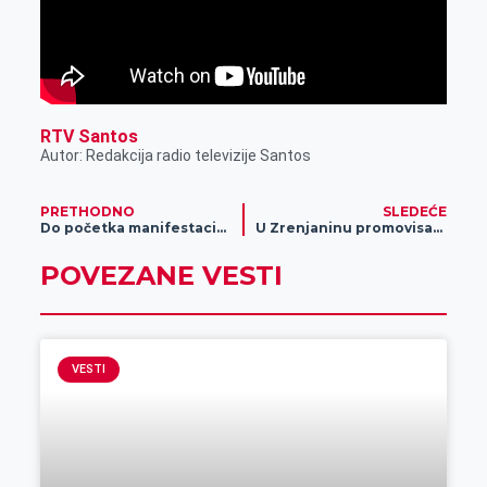
RTV Santos
Autor: Redakcija radio televizije Santos
PRETHODNO
SLEDEĆE
Do početka manifestacie 39. Dani piva ostalo je još 10 dana
U Zrenjaninu promovisana knjiga „Zrenjaninska olimpijska ogrlica 2“
POVEZANE VESTI
VESTI