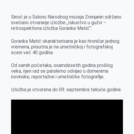
k
g
d
r
t
m
e
I
s
a
Sinoć je u Salonu Narodnog muzeja Zrenjanin održano
r
n
A
i
svečano otvaranje izložbe „Iskustvo u gužvi –
retrospektivna izložba Goranke Matić“.
p
l
p
Goranka Matić okarakterisana je kao hroničar jednog
vremena, prisutna je na umetničkoj i fotografskoj
sceni već 40 godina.
Od samih početaka, osamdesetih godina prošlog
veka, njen rad se paralerno odvijao u domenima
novinske, reportažne i umetničke fotografije.
Izložba je otvorena do 09. septembra tekuće godine.