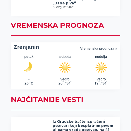
„Dane piva“
5. avgust 2026.
VREMENSKA PROGNOZA
NAJČITANIJE VESTI
Iz Gradske bašte ispraćeni
pozivari koji besplatnim pivom
ulicama grada pozivaju na 41.