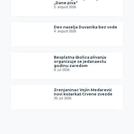
„Dane piva“
5. avgust 2026.
Deo naselja Duvanika bez vode
4. avgust 2026.
Besplatna školica plivanja
organizuje se jedanaestu
godinu zaredom
8. jul 2026.
Zrenjaninac Vojin Medarević
novi košarkaš Crvene zvezde
30. jul 2026.