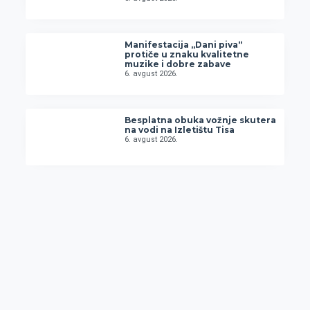
Manifestacija „Dani piva“
protiče u znaku kvalitetne
muzike i dobre zabave
6. avgust 2026.
Besplatna obuka vožnje skutera
na vodi na Izletištu Tisa
6. avgust 2026.