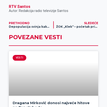
RTV Santos
Autor: Redakcija radio televizije Santos
PRETHODNO
SLEDEĆE
Depopulacija svinja kako bi se sprečilo širenje Afričke kuge svinja
ŽOK „Klek“ – početak priprema za Super ligu
POVEZANE VESTI
VESTI
Dragana Mirković donosi najveće hitove