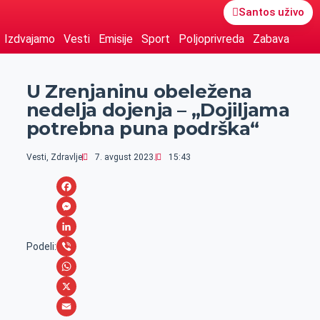
Santos uživo
Izdvajamo
Vesti
Emisije
Sport
Poljoprivreda
Zabava
U Zrenjaninu obeležena
nedelja dojenja – „Dojiljama
potrebna puna podrška“
Vesti
,
Zdravlje
7. avgust 2023.
15:43
F
a
M
c
e
L
Podeli:
e
s
i
V
b
s
n
i
W
o
e
k
b
h
X