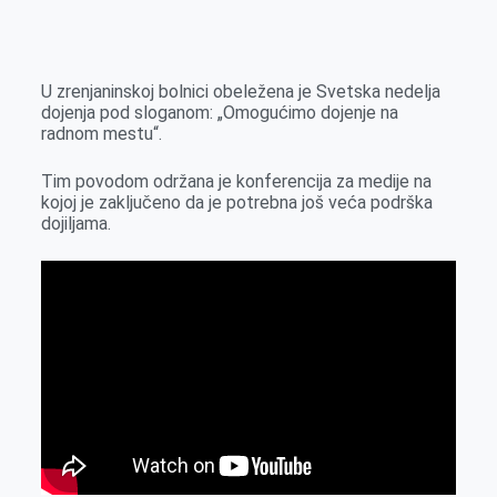
o
n
e
e
a
E
k
g
d
r
t
m
e
I
s
a
U zrenjaninskoj bolnici obeležena je Svetska nedelja
r
n
A
i
dojenja pod sloganom: „Omogućimo dojenje na
radnom mestu“.
p
l
p
Tim povodom održana je konferencija za medije na
kojoj je zaključeno da je potrebna još veća podrška
dojiljama.