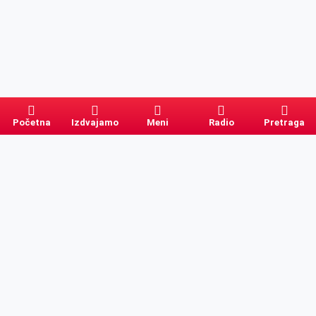
Početna
Izdvajamo
Meni
Radio
Pretraga
Pretraga
Kategorije
Ostalo
Naslovna
Izdvajamo