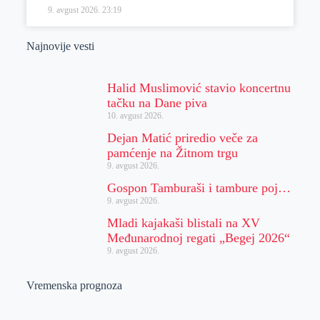
9. avgust 2026.
23:19
Najnovije vesti
Halid Muslimović stavio koncertnu
tačku na Dane piva
10. avgust 2026.
Dejan Matić priredio veče za
pamćenje na Žitnom trgu
9. avgust 2026.
Gospon Tamburaši i tambure poj…
9. avgust 2026.
Mladi kajakaši blistali na XV
Međunarodnoj regati „Begej 2026“
9. avgust 2026.
Vremenska prognoza