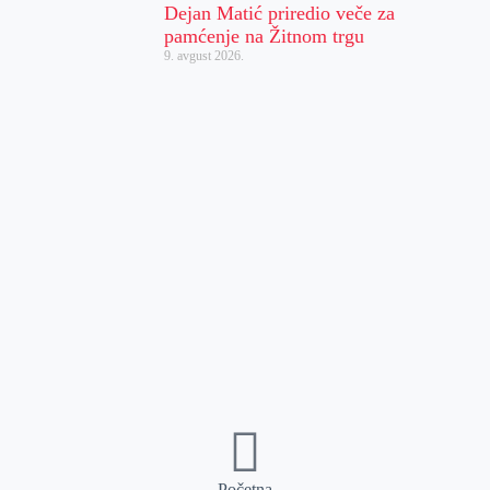
Dejan Matić priredio veče za
pamćenje na Žitnom trgu
9. avgust 2026.
Početna