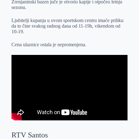
Zrenjaninski bazen juče je otvorio kapije i otpočeo letnju
e
I
s
a
sezonu.
r
n
A
i
p
l
Ljubitelji kupanja u ovom sportskom centru imaće priliku
da to čine svakog radnog dana od 11-19h, vikendom od
p
10-19.
Cena ulaznice ostala je nepromenjena.
RTV Santos