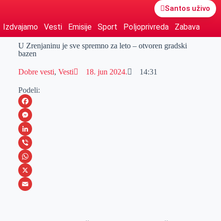
Santos uživo
Izdvajamo
Vesti
Emisije
Sport
Poljoprivreda
Zabava
U Zrenjaninu je sve spremno za leto – otvoren gradski
bazen
Dobre vesti
,
Vesti
18. jun 2024.
14:31
Podeli:
F
a
M
c
e
L
e
s
i
V
b
s
n
i
W
o
e
k
b
h
X
o
n
e
e
a
E
k
g
d
r
t
m