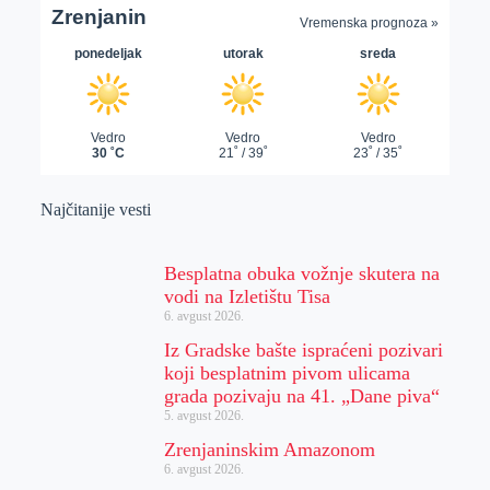
Najčitanije vesti
Besplatna obuka vožnje skutera na
vodi na Izletištu Tisa
6. avgust 2026.
Iz Gradske bašte ispraćeni pozivari
koji besplatnim pivom ulicama
grada pozivaju na 41. „Dane piva“
5. avgust 2026.
Zrenjaninskim Amazonom
6. avgust 2026.