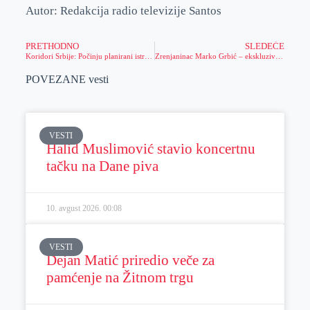
Autor: Redakcija radio televizije Santos
PRETHODNO
SLEDEĆE
Koridori Srbije: Počinju planirani istražni radovi na trasi autoputa Beograd – Zrenjanin – Novi Sad
Zrenjaninac Marko Grbić – ekskluzivno sa Eura
POVEZANE vesti
VESTI
Halid Muslimović stavio koncertnu
tačku na Dane piva
10. avgust 2026.
00:08
VESTI
Dejan Matić priredio veče za
pamćenje na Žitnom trgu