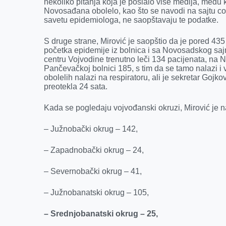
nekoliko pitanja koja je poslalo više medija, među ko
Novosađana obolelo, kao što se navodi na sajtu co
savetu epidemiologa, ne saopštavaju te podatke.
S druge strane, Mirović je saopštio da je pored 435
početka epidemije iz bolnica i sa Novosadskog saj
centru Vojvodine trenutno leči 134 pacijenata, na 
Pančevačkoj bolnici 185, s tim da se tamo nalazi i 
obolelih nalazi na respiratoru, ali je sekretar Gojko
preotekla 24 sata.
Kada se pogledaju vojvođanski okruzi, Mirović je na
– Južnobački okrug – 142,
– Zapadnobački okrug – 24,
– Severnobački okrug – 41,
– Južnobanatski okrug – 105,
– Srednjobanatski okrug – 25,