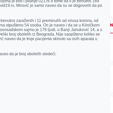
jima je bilo i pitanje 021.rs o tome da li je trenutno 169
vid19.rs. Mirović je samo naveo da su se dogovorili da po
 trenutno zaraženih i 11 preminulih od virusa korona, od
N
ma otpušteno 54 osoba. On je naveo i da se u Kliničkom
Novosadskom sajmu je 176 ljudi, u Banji Januković 14, a u
veliki broj obolelih iz Beograda. Nije saopšteno koliko se
vić naveo da je troje pacijenta skinuto sa ovih aparata u
veo da je broj obolelih sledeći: