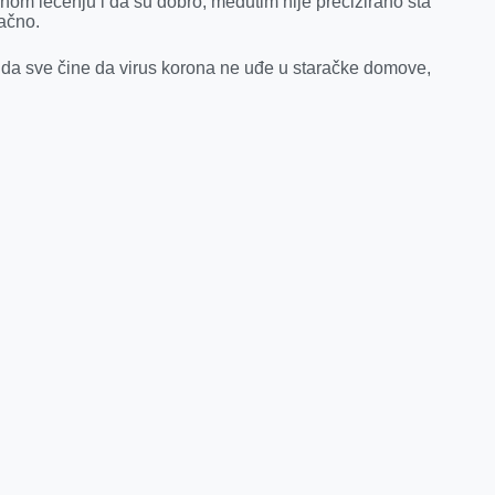
nom lečenju i da su dobro, međutim nije precizirano šta
tačno.
 i da sve čine da virus korona ne uđe u staračke domove,