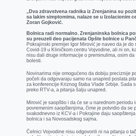
k
e
n
p
r
„Dva zdravstvena radnika iz Zrenjanina su pozit
sa lakim simptomima, nalaze se u Izolacionim c
Zoran Gojković.
Bolnica radi normalno. Zrenjaninska bolnica pom
su preuzeli deo pacijenata Opšte bolnice u Pan
Pokrajinski premijer Igor Mirović je naveo da je d
Covid-19 u Kliničkom centru Vojvodine, ali ni on, k
nisu dali druge informacije o preminulima, osim da su
bolesti.
Novinarima nije omogućeno da dobiju preciznije pod
počeli da odgovaraju samo na unapred poslata pitan
za konferencije Kriznog štaba Vlade Srbije. Sada s
preko RTV-a, a pitanja šalju unapred.
Mirović je saopštio i da će se u narednom periodu 
povremenim saopštenjima, čime je potvrdio da se pr
svakodnevno iz KCV-a i Pokrajine daju saopštenja o
bolnica i sa Novosadskog sajma.
Čelnici Vojvodine nisu odgovorili ni na pitanja o 