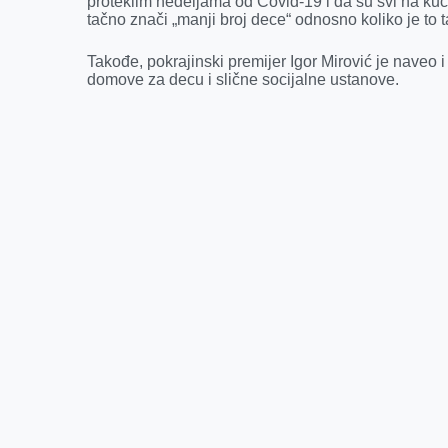
proteklim nedeljama od Covid-19 i da su svi na kuć
tačno znači „manji broj dece“ odnosno koliko je to 
Takođe, pokrajinski premijer Igor Mirović je naveo
domove za decu i slične socijalne ustanove.