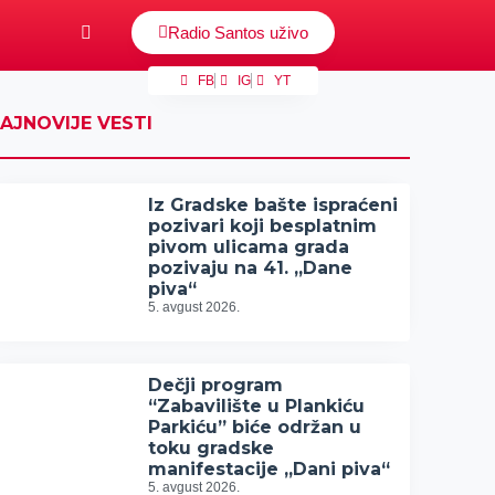
Radio Santos uživo
FB
IG
YT
AJNOVIJE VESTI
Iz Gradske bašte ispraćeni
pozivari koji besplatnim
pivom ulicama grada
pozivaju na 41. „Dane
piva“
5. avgust 2026.
Dečji program
“Zabavilište u Plankiću
Parkiću” biće održan u
toku gradske
manifestacije „Dani piva“
5. avgust 2026.