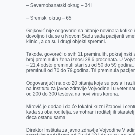
– Severnobanatski okrug – 34 i
– Sremski okrug – 65.
Gojković nije odgovorio na pitanje novinara koliko
dovoljno i da se u Novom Sadu sada pacijenti smešta
klinici, a da su i drugi objekti spremni.
Takođe, govoreći o svih 11 preminulih, pokrajinski 
broj preminulih žena iznosi 28,6 procenata. U Voj
– 21,4 odsto preminuli stari su od 50 do 59 godina,
preminuli od 70 do 79.godina. Tri preminula pacijent
Odgovarajući na oko 20 pitanja koje su poslali različ
na Institutu za javno zdravlje Vojvodine i u veteri
od 200 do 300 testova na novi virus korona.
Mirović je dodao i da će lokalni krizni štabovi i cen
kada su oba roditelja, samohrani roditelj ili staratel
deca ostanu sama.
Direktor Instituta za javno zdravlje Vojvodine Vladi