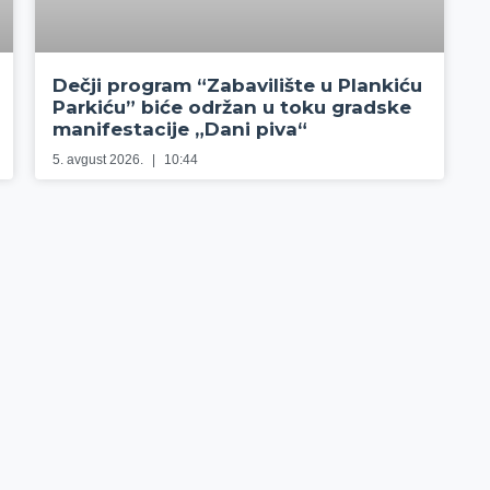
Dečji program “Zabavilište u Plankiću
Parkiću” biće održan u toku gradske
manifestacije „Dani piva“
5. avgust 2026.
10:44