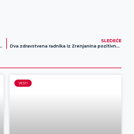
SLEDEĆE
stvorom postavljaju se na tri lokacije u gradu
Dva zdravstvena radnika iz Zrenjanina pozitivna na koronavirus
VESTI