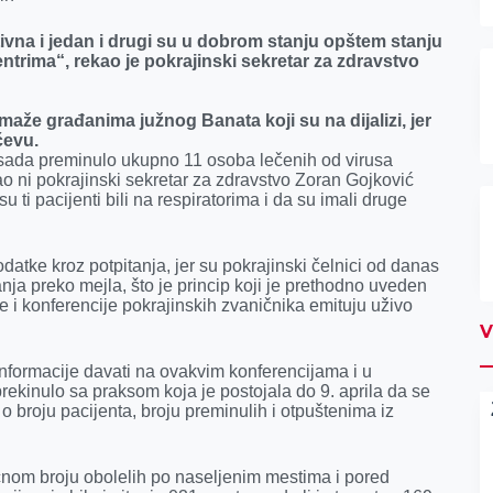
ivna i jedan i drugi su u dobrom stanju opštem stanju
entrima“, rekao je
pokrajinski sekretar za zdravstvo
aže građanima južnog Banata koji su na dijalizi, jer
čevu.
o sada preminulo ukupno 11 osoba lečenih od virusa
ao ni pokrajinski sekretar za zdravstvo Zoran Gojković
 ti pacijenti bili na respiratorima i da su imali druge
atke kroz potpitanja, jer su pokrajinski čelnici od danas
ja preko mejla, što je princip koji je prethodno uveden
e i konferencije pokrajinskih zvaničnika emituju uživo
V
informacije davati na ovakvim konferencijama i u
ekinulo sa praksom koja je postojala do 9. aprila da se
 broju pacijenta, broju preminulih i otpuštenima iz
tačnom broju obolelih po naseljenim mestima i pored