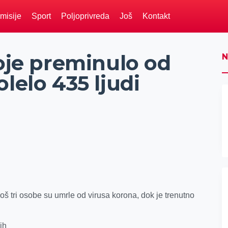
misije
Sport
Poljoprivreda
Još
Kontakt
roje preminulo od
N
lelo 435 ljudi
oš tri osobe su umrle od virusa korona, dok je trenutno
ih