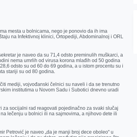
 ima mesta u bolnicama, nego je ponovio da ih ima
ju na Infektivnoj klinici, Ortopediji, Abdominalnoj i ORL
sekretar je naveo da su 71,4 odsto preminulih muškarci, a
vodini nema umrlih od virusa korona mlađih od 50 godina
 28,6 odsto su od 60 do 69 godina, a u istom procentu su i
a stariji su od 80 godina.
iti mediji, vojvođanski čelnici su naveli i da se trenutno
narskim institutima u Novom Sadu i Subotici dnevno uradi
tri za socijalni rad reagovati pojedinačno za svaki slučaj
j na lečenju u bolnici ili na sajmovima, a njihovo dete ili
mir Petrović je naveo „da je manji broj dece oboleo“ u