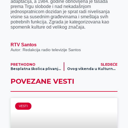
adaptacija, a 1984. godine obnovljena je fasada
prema Trgu slobode i nad nekadašnjom
jednospratnicom dozidan je sprat radi nivelisanja
visine sa susednim građevinama i smeštaja svih
potrebnih funkcija. Zgrada je kategorizovana kao
spomenik kulture od velikog značaja.
RTV Santos
Autor: Redakcija radio televizije Santos
PRETHODNO
SLEDEĆE
Besplatna školica plivanja organizuje se jedanaestu godinu zaredom
Ovog vikenda u Kulturnom centru Zrenjanina – drugo veče ZROK festa
POVEZANE VESTI
VESTI