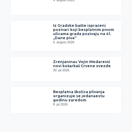
Iz Gradske bašte ispraćeni
pozivari koji besplatnim pivom
ulicama grada pozivaju na 41.
„Dane piva“
5. avgust 2026.
Zrenjaninac Vojin Medarević
novi košarkaš Crvene zvezde
30. jul 2026.
Besplatna školica plivanja
organizuje se jedanaestu
godinu zaredom
8. jul 2026.