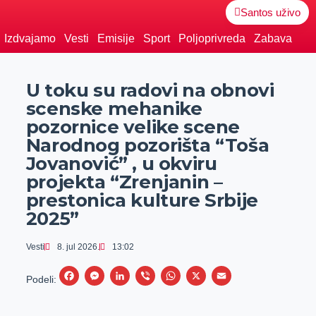
Santos uživo
Izdvajamo
Vesti
Emisije
Sport
Poljoprivreda
Zabava
U toku su radovi na obnovi
scenske mehanike
pozornice velike scene
Narodnog pozorišta “Toša
Jovanović” , u okviru
projekta “Zrenjanin –
prestonica kulture Srbije
2025”
Vesti
8. jul 2026.
13:02
F
M
L
V
W
X
E
Podeli:
a
e
i
i
h
m
c
s
n
b
a
a