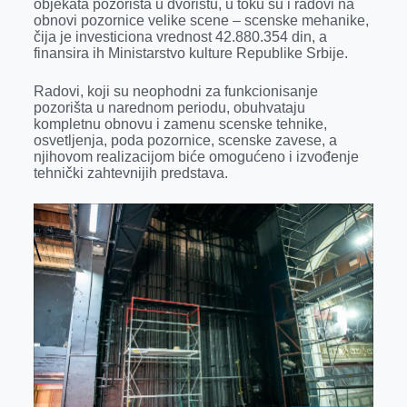
objekata pozorišta u dvorištu, u toku su i radovi na
obnovi pozornice velike scene – scenske mehanike,
čija je investiciona vrednost 42.880.354 din, a
finansira ih Ministarstvo kulture Republike Srbije.
Radovi, koji su neophodni za funkcionisanje
pozorišta u narednom periodu, obuhvataju
kompletnu obnovu i zamenu scenske tehnike,
osvetljenja, poda pozornice, scenske zavese, a
njihovom realizacijom biće omogućeno i izvođenje
tehnički zahtevnijih predstava.