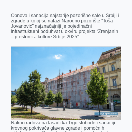
e
s
k
e
t
i
Obnova i sanacija najstarije pozorišne sale u Srbiji i
b
e
e
r
s
l
zgrade u kojoj se nalazi Narodno pozorište “Toša
o
n
d
A
Jovanović” najznačajniji je pojedinačni
infrastrukturni poduhvat u okviru projekta “Zrenjanin
o
g
I
p
– prestonica kulture Srbije 2025”.
k
e
n
p
r
Nakon radova na fasadi ka Trgu slobode i sanaciji
krovnog pokrivača glavne zgrade i pomoćnih