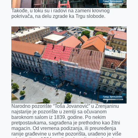
Takođe, u toku su i radovi na zameni krovnog
pokrivača, na delu zgrade ka Trgu slobode.
Narodno pozorište “Toša Jovanović” u Zrenjaninu
najstarije je pozorište u zemlji sa očuvanom
baroknom salom iz 1839. godine. Po nekim
pretpostavkama, sagrađena je prethodno kao žitni
magacin. Od vremena podizanja, ili preuređenja
ranije građevine u svrhe pozorišta, urađeno je više