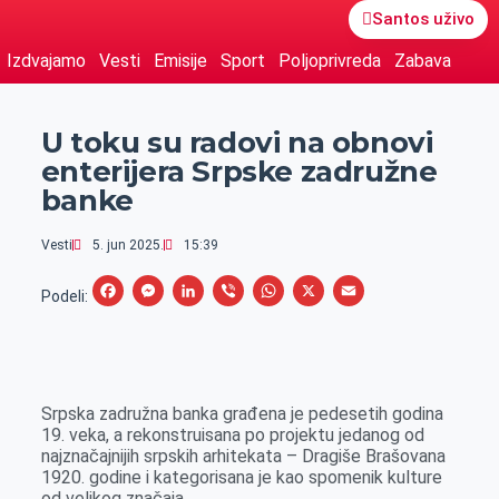
Santos uživo
Izdvajamo
Vesti
Emisije
Sport
Poljoprivreda
Zabava
U toku su radovi na obnovi
enterijera Srpske zadružne
banke
Vesti
5. jun 2025.
15:39
F
M
L
V
W
X
E
Podeli:
a
e
i
i
h
m
c
s
n
b
a
a
e
s
k
e
t
i
Srpska zadružna banka građena je pedesetih godina
b
e
e
r
s
l
19. veka, a rekonstruisana po projektu jedanog od
o
n
d
A
najznačajnijih srpskih arhitekata – Dragiše Brašovana
1920. godine i kategorisana je kao spomenik kulture
o
g
I
p
od velikog značaja.