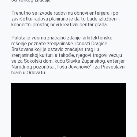
k
e
n
p
r
Trenutno se izvode radovi na obnovi enterijera i po
završetku radova planirano je da to bude izložbeni i
koncertni prostor, novi kreativni centar grada.
Palata je veoma značajno zdanje, arhitektonsko
rešenje poznate zrenjaninske ličnosti Dragiše
Brašovana koji je ostavio značajan trag i u
zrenjaninskoj kulturi, a takođe, njegovi tragovi vezuju
se za Sokolski dom, kuću Slavka Županskog, enterijer
Narodnog pozorišta „Toša Jovanović“ i za Pravoslavni
hram u Orlovatu.