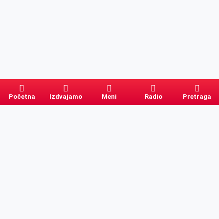
Početna
Izdvajamo
Meni
Radio
Pretraga
Pretraga
Kategorije
Ostalo
Naslovna