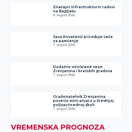
Značajni infrastrukturni radovi
na Bagljašu
8. avgust 2026.
Sasa Kovačević priređuje veče
za pamćenje
7. avgust 2026.
Dodatno učvršćene veze
Zrenjanina i bratskih gradova
7. avgust 2026.
Gradonačelnik Zrenjanina
posetio mini-pivaru u Srednjoj
poljoprivrednoj školi
7. avgust 2026.
VREMENSKA PROGNOZA