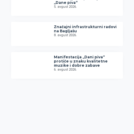
„Dane piva“
5. avgust 2026.
Značajni infrastrukturni radovi
na Bagljašu
8. avgust 2026.
Manifestacija „Dani piva“
protiče u znaku kvalitetne
muzike i dobre zabave
6. avgust 2026.