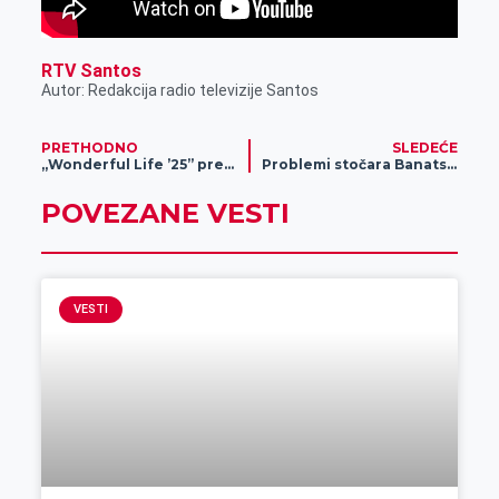
RTV Santos
Autor: Redakcija radio televizije Santos
PRETHODNO
SLEDEĆE
„Wonderful Life ’25” pred 25 godina Exita – Hurts i Purple Disco Machine donose novu energiju u klasik
Problemi stočara Banatskog Dvora zbog pašnjaka
POVEZANE VESTI
VESTI