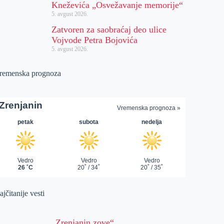
Kneževića „Osvežavanje memorije“
5. avgust 2026.
Zatvoren za saobraćaj deo ulice
Vojvode Petra Bojovića
5. avgust 2026.
remenska prognoza
jčitanije vesti
„Zrenjanin zove“