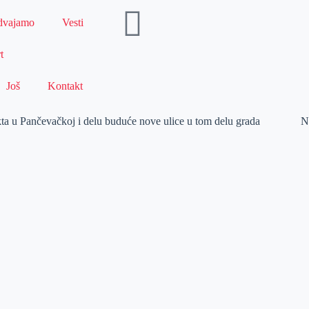
dvajamo
Vesti
t
Još
Kontakt
a u Pančevačkoj i delu buduće nove ulice u tom delu grada
N