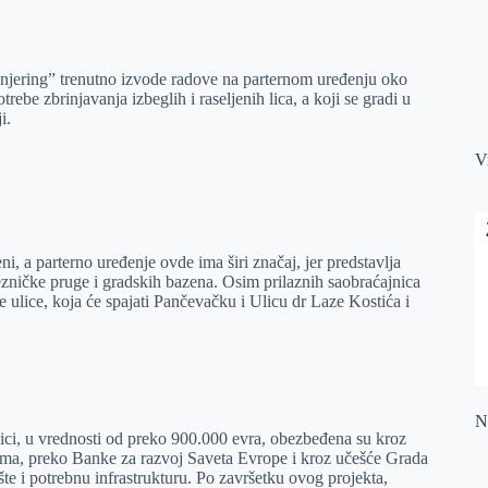
injering” trenutno izvode radove na parternom uređenju oko
ebe zbrinjavanja izbeglih i raseljenih lica, a koji se gradi u
i.
V
, a parterno uređenje ovde ima širi značaj, jer predstavlja
zničke pruge i gradskih bazena. Osim prilaznih saobraćajnica
e ulice, koja će spajati Pančevačku i Ulicu dr Laze Kostića i
Na
lici, u vrednosti od preko 900.000 evra, obezbeđena su kroz
ma, preko Banke za razvoj Saveta Evrope i kroz učešće Grada
te i potrebnu infrastrukturu. Po završetku ovog projekta,