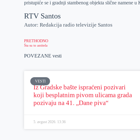
pristupiće se i gradnji stambenog objekta slične namene 
RTV Santos
Autor: Redakcija radio televizije Santos
PRETHODNO
Šta su to antitela
POVEZANE vesti
VESTI
Iz Gradske bašte ispraćeni pozivari
koji besplatnim pivom ulicama grada
pozivaju na 41. „Dane piva“
5. avgust 2026.
13:36