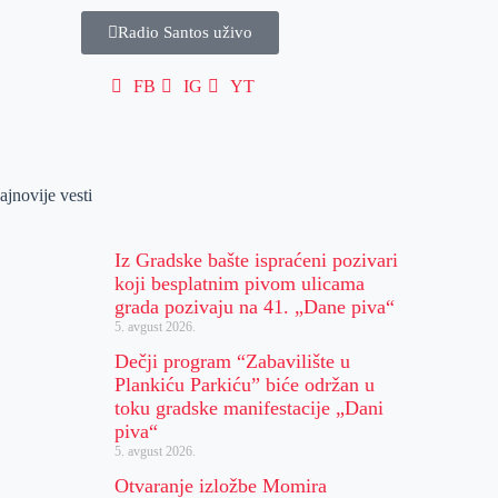
Radio Santos uživo
FB
IG
YT
ajnovije vesti
Iz Gradske bašte ispraćeni pozivari
koji besplatnim pivom ulicama
grada pozivaju na 41. „Dane piva“
5. avgust 2026.
Dečji program “Zabavilište u
Plankiću Parkiću” biće održan u
toku gradske manifestacije „Dani
piva“
5. avgust 2026.
Otvaranje izložbe Momira