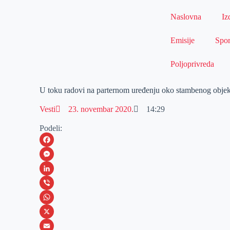
Naslovna
Iz
Emisije
Spor
Poljoprivreda
U toku radovi na parternom uređenju oko stambenog objekt
Vesti
23. novembar 2020.
14:29
Podeli:
F
a
M
c
e
L
e
s
i
V
b
s
n
i
W
o
e
k
b
h
X