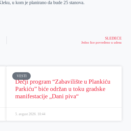
u Kleku, u kom je planirano da bude 25 stanova.
SLEDEĆE
Jedno lice povređeno u udesu
VESTI
Dečji program “Zabavilište u Plankiću
Parkiću” biće održan u toku gradske
manifestacije „Dani piva“
5. avgust 2026.
10:44