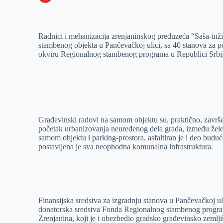
o
n
e
e
a
E
k
g
d
r
t
m
Radnici i mehanizacija zrenjaninskog preduzeća “Saša-inž
e
I
s
a
stambenog objekta u Pančevačkoj ulici, sa 40 stanova za potr
r
n
A
i
okviru Regionalnog stambenog programa u Republici Srbij
p
l
p
Građevinski radovi na samom objektu su, praktično, završeni
početak urbanizovanja neuređenog dela grada, između žele
samom objektu i parking-prostora, asfaltiran je i deo buduć
postavljena je sva neophodna komunalna infrastruktura.
Finansijska sredstva za izgradnju stanova u Pančevačkoj u
donatorska sredstva Fonda Regionalnog stambenog progra
Zrenjanina, koji je i obezbedio gradsko građevinsko zemljiš