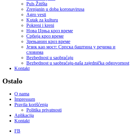
Puls Žitišta
Zrenjanin u doba koronavirusa
Agro vesti
Kutak za kulturu
Pokreni i kreni
Нова Црња кроз време
Србија кроз време
Зрењанин кроз време
Језик као мост: Српска баштина у речима и
словима
Bezbednost u saobraćaju
Bezbednost u saobraćaju-naša zajednička odgovornost
Kontakt
Ostalo
O nama
Impressum
Pravila korišćenja
Politika privatnosti
Aplikacija
Kontakt
FB