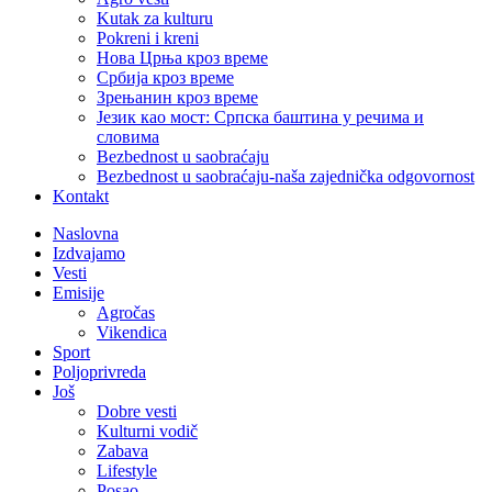
Kutak za kulturu
Pokreni i kreni
Нова Црња кроз време
Србија кроз време
Зрењанин кроз време
Језик као мост: Српска баштина у речима и
словима
Bezbednost u saobraćaju
Bezbednost u saobraćaju-naša zajednička odgovornost
Kontakt
Naslovna
Izdvajamo
Vesti
Emisije
Agročas
Vikendica
Sport
Poljoprivreda
Još
Dobre vesti
Kulturni vodič
Zabava
Lifestyle
Posao