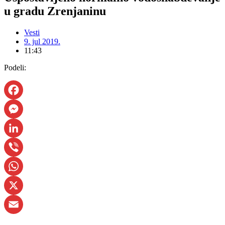
u gradu Zrenjaninu
Vesti
9. jul 2019.
11:43
Podeli:
Facebook
Messenger
LinkedIn
Viber
WhatsApp
X
Email