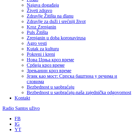
Najava događaja
Živeti zdravo
Zdravlje Žitišta na dlanu
Zdravlje za duži i srećniji život
Kroz Zrenjanin
Puls Žitišta
Zrenjanin u doba koronavirusa
Agro vesti
Kutak za kulturu
Pokreni i kreni
Нова Црња кроз време
Србија кроз време
Зрењанин кроз време
Језик као мост: Српска баштина у речима и
словима
Bezbednost u saobraćaju
Bezbednost u saobraćaju-naša zajednička odgovornost
Kontakt
Radio Santos uživo
FB
IG
YT