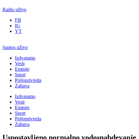
Radio uživo
FB
IG
YT
Santos uživo
Izdvajamo
Vesti
Emisije
Sport
Poljoprivreda
Zabava
Izdvajamo
Vesti
Emisije
Sport
Poljoprivreda
Zabava
Uspostavljeno normalno vodosnabdevanje