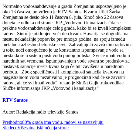
Normalno vodosnabdevanje u gradu Zrenjaninu uspostavljeno je
oko 13 časova, potvrđeno je RTV Santos. Kvar u Ulici Žarka
Zrenjanina se desio oko 11 časova 8. jula. Sinoć oko 22 časova
doneta je odluka od strane JKP „Vodovod i kanalizacija“da se
prekine vodosnabdevanje celog grada, kako bi se izveli kompleksni
radovi. Sinoć je otklonjen veći deo kvara. Havarija se dogodila na
mestu nekadašnje popravke pre mnogo godina, na spoju između
metalne i azbestno-betonske cevi.. Zahvaljujući završenim radovima
u toku noći omogućeno je uz konstantno ispumpavanje vode sa
mesta da se u sistem pusti voda punog pritiska. Svi će imati vodu u
narednih sat vremena. Ispumpavanjem vode stvara se preduslov za
nastavak sanacije mesta kvara koja će biti završena u narednom
periodu. „Zbog specifičnosti i kompletnosti sanacija kvarova na
magistralnom vodu nezahvalno je prognozirati kad će se zavrsiti
radovi, ali će svi imati vodu“, rekao je Siniša Gajin rukovodilac
Službe informisanja JKP „Vodovod i kanalizacija“
RTV Santos
Autor: Redakcija radio televizije Santos
Prethodno
80% grada ima vodu, radovi se nastavljuju
Sledeće
Višesatna isključenja struje