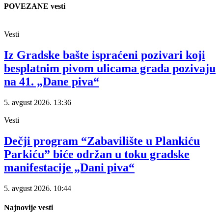
POVEZANE vesti
Vesti
Iz Gradske bašte ispraćeni pozivari koji
besplatnim pivom ulicama grada pozivaju
na 41. „Dane piva“
5. avgust 2026.
13:36
Vesti
Dečji program “Zabavilište u Plankiću
Parkiću” biće održan u toku gradske
manifestacije „Dani piva“
5. avgust 2026.
10:44
Najnovije vesti