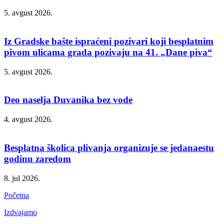
5. avgust 2026.
Iz Gradske bašte ispraćeni pozivari koji besplatnim
pivom ulicama grada pozivaju na 41. „Dane piva“
5. avgust 2026.
Deo naselja Duvanika bez vode
4. avgust 2026.
Besplatna školica plivanja organizuje se jedanaestu
godinu zaredom
8. jul 2026.
Početna
Izdvajamo