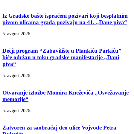
Iz Gradske bašte ispraćeni pozivari koji besplatnim
pivom ulicama grada pozivaju na 41. „Dane piva“
5. avgust 2026.
Dečji program “Zabavilište u Plankiću Parkiću”
biće održan u toku gradske manifestacije „Dani
piva“
5. avgust 2026.
Otvaranje izložbe Momira Kneževića „Osvežavanje
memorije“
5. avgust 2026.
Zatvoren za saobraćaj deo ulice Vojvode Petra