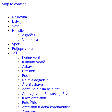
Skip to content
Naslovna
Izdvajamo
Vesti
Emisije
Agročas
Vikendica
Sport
Poljoprivreda
Još
Dobre vesti
Kulturni vodič
Zabava
Lifestyle
Posao
Najava događaja
Živeti zdravo
Zdravlje Žitišta na dlanu
Zdravlje za duži i srećniji život
Kroz Zrenjanin
Puls Žitišta
Zrenjanin u doba koronavirusa
Agro vesti