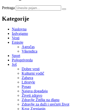
Pretraga
Kategorije
Naslovna
Izdvajamo
Vesti
Emisije
Agročas
Vikendica
Sport
Poljoprivreda
Još
Dobre vesti
Kulturni vodič
Zabava
Lifestyle
Posao
Najava događaja
Živeti zdravo
Zdravlje Žitišta na dlanu
Zdravlje za duži i srećniji život
Kroz Zrenjanin