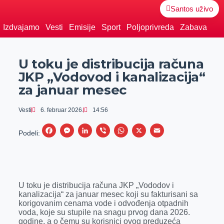
Santos uživo
Izdvajamo
Vesti
Emisije
Sport
Poljoprivreda
Zabava
U toku je distribucija računa
JKP „Vodovod i kanalizacija“
za januar mesec
Vesti
6. februar 2026.
14:56
F
M
L
V
W
X
E
Podeli:
a
e
i
i
h
m
c
s
n
b
a
a
e
s
k
e
t
i
U toku je distribucija računa JKP „Vododov i
b
e
e
r
s
l
kanalizacija“ za januar mesec koji su fakturisani sa
o
n
d
A
korigovanim cenama vode i odvođenja otpadnih
voda, koje su stupile na snagu prvog dana 2026.
o
g
I
p
godine, a o čemu su korisnici ovog preduzeća