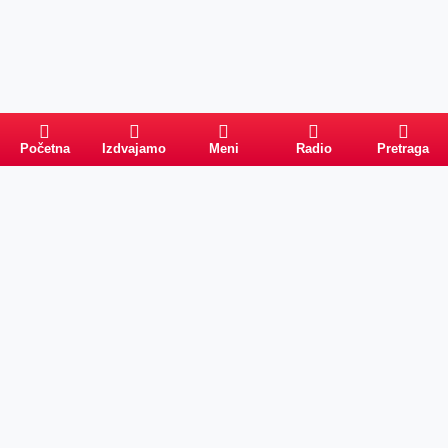
Početna
Izdvajamo
Meni
Radio
Pretraga
Pretraga
Kategorije
Ostalo
Naslovna
Izdvajamo