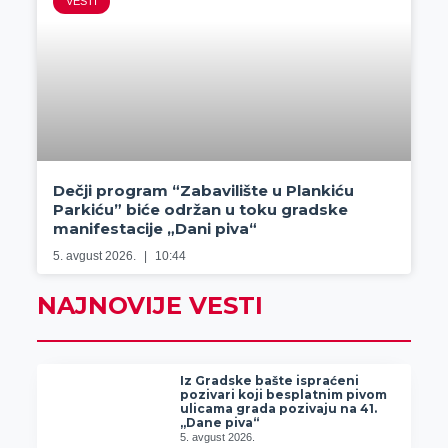
VESTI
Dečji program “Zabavilište u Plankiću
Parkiću” biće održan u toku gradske
manifestacije „Dani piva“
5. avgust 2026.
10:44
NAJNOVIJE VESTI
Iz Gradske bašte ispraćeni
pozivari koji besplatnim pivom
ulicama grada pozivaju na 41.
„Dane piva“
5. avgust 2026.