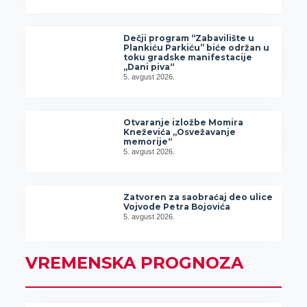
Dečji program “Zabavilište u
Plankiću Parkiću” biće održan u
toku gradske manifestacije
„Dani piva“
5. avgust 2026.
Otvaranje izložbe Momira
Kneževića „Osvežavanje
memorije“
5. avgust 2026.
Zatvoren za saobraćaj deo ulice
Vojvode Petra Bojovića
5. avgust 2026.
VREMENSKA PROGNOZA