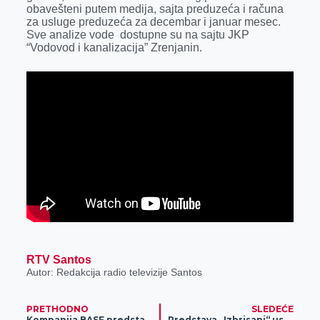
k
e
n
p
obavešteni putem medija, sajta preduzeća i računa
za usluge preduzeća za decembar i januar mesec.
r
Sve analize vode dostupne su na sajtu JKP
“Vodovod i kanalizacija” Zrenjanin.
RTV Santos
Autor: Redakcija radio televizije Santos
PRETHODNO
SLEDEĆE
Kompanija BASF predstavila inovacije i nove preparate za 2026. godinu
Predstava „Izbrisani“ uskoro na sceni Kulturnog centra