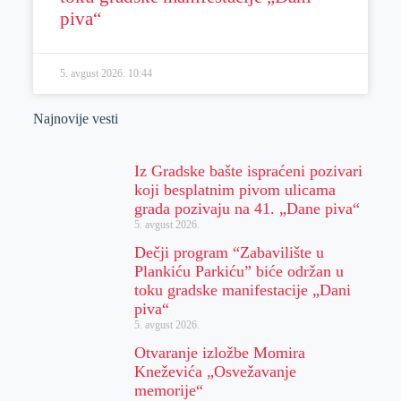
piva“
5. avgust 2026.
10:44
Najnovije vesti
Iz Gradske bašte ispraćeni pozivari
koji besplatnim pivom ulicama
grada pozivaju na 41. „Dane piva“
5. avgust 2026.
Dečji program “Zabavilište u
Plankiću Parkiću” biće održan u
toku gradske manifestacije „Dani
piva“
5. avgust 2026.
Otvaranje izložbe Momira
Kneževića „Osvežavanje
memorije“