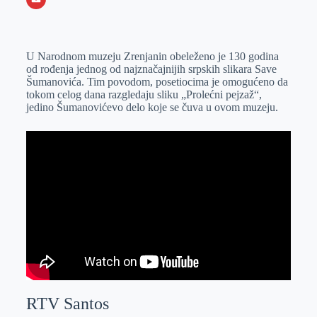
o
n
e
e
a
E
k
g
d
r
t
m
U Narodnom muzeju Zrenjanin obeleženo je 130 godina
e
I
s
a
od rođenja jednog od najznačajnijih srpskih slikara Save
r
n
A
i
Šumanovića. Tim povodom, posetiocima je omogućeno da
tokom celog dana razgledaju sliku „Prolećni pejzaž“,
p
l
jedino Šumanovićevo delo koje se čuva u ovom muzeju.
p
RTV Santos