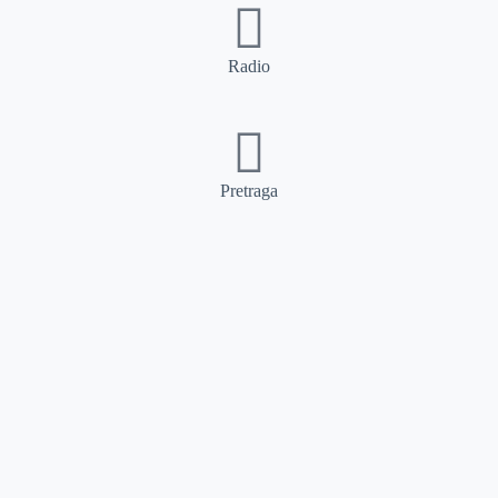
Radio
Pretraga
Pretraga
Kategorije
Ostalo
Naslovna