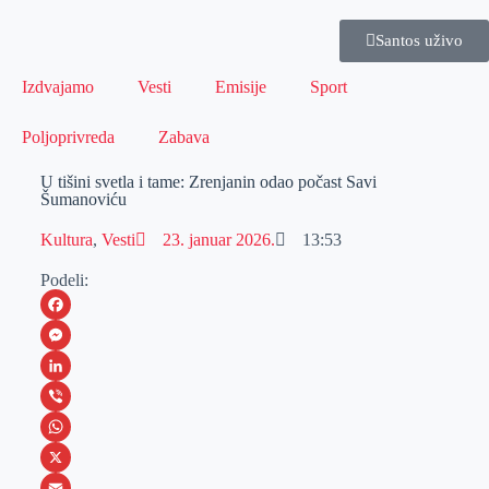
Santos uživo
Izdvajamo
Vesti
Emisije
Sport
Poljoprivreda
Zabava
U tišini svetla i tame: Zrenjanin odao počast Savi
Šumanoviću
Kultura
,
Vesti
23. januar 2026.
13:53
Podeli:
F
a
M
c
e
L
e
s
i
V
b
s
n
i
W
o
e
k
b
h
X