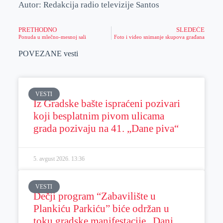
Autor: Redakcija radio televizije Santos
PRETHODNO
SLEDEĆE
Ponuda u mlečno-mesnoj sali
Foto i video snimanje skupova građana
POVEZANE vesti
VESTI
Iz Gradske bašte ispraćeni pozivari
koji besplatnim pivom ulicama
grada pozivaju na 41. „Dane piva“
5. avgust 2026.
13:36
VESTI
Dečji program “Zabavilište u
Plankiću Parkiću” biće održan u
toku gradske manifestacije „Dani