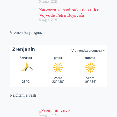
5. avgust 2026.
Zatvoren za saobraćaj deo ulice
Vojvode Petra Bojovića
5. avgust 2026.
Vremenska prognoza
Najčitanije vesti
„Zrenjanin zove“
5. avgust 2026.