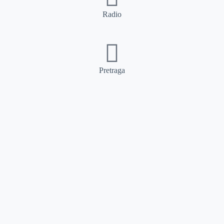
Radio
Pretraga
Pretraga
Kategorije
Ostalo
Naslovna
Izdvajamo