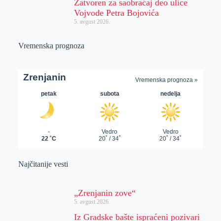
Zatvoren za saobraćaj deo ulice
Vojvode Petra Bojovića
5. avgust 2026.
Vremenska prognoza
Najčitanije vesti
„Zrenjanin zove“
5. avgust 2026.
Iz Gradske bašte ispraćeni pozivari