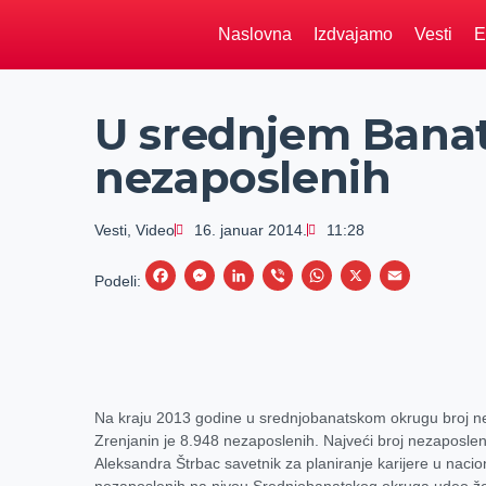
Naslovna
Izdvajamo
Vesti
E
U srednjem Banat
nezaposlenih
Vesti
,
Video
16. januar 2014.
11:28
F
M
L
V
W
X
E
Podeli:
a
e
i
i
h
m
c
s
n
b
a
a
e
s
k
e
t
i
b
e
e
r
s
l
Na kraju 2013 godine u srednjobanatskom okrugu broj ne
o
n
d
A
Zrenjanin je 8.948 nezaposlenih. Najveći broj nezaposle
o
g
I
p
Aleksandra Štrbac savetnik za planiranje karijere u nacio