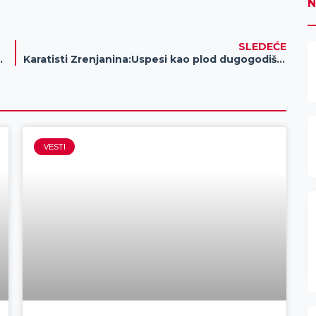
N
SLEDEĆE
sa novom stopom PDV-a
Karatisti Zrenjanina:Uspesi kao plod dugogodišnjeg rada
VESTI