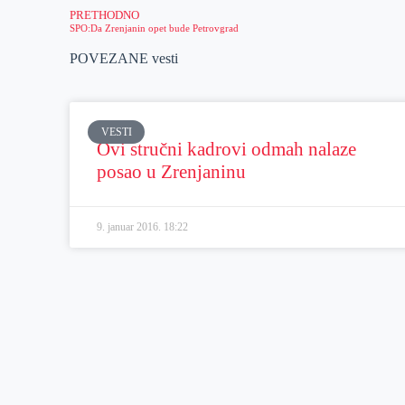
PRETHODNO
SPO:Da Zrenjanin opet bude Petrovgrad
POVEZANE vesti
VESTI
Ovi stručni kadrovi odmah nalaze
posao u Zrenjaninu
9. januar 2016.
18:22