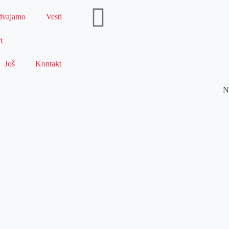
dvajamo
Vesti
t
Još
Kontakt
N