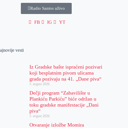
Radio Santos uživo
FB
IG
YT
ajnovije vesti
Iz Gradske bašte ispraćeni pozivari
koji besplatnim pivom ulicama
grada pozivaju na 41. „Dane piva“
5. avgust 2026.
Dečji program “Zabavilište u
Plankiću Parkiću” biće održan u
toku gradske manifestacije „Dani
piva“
5. avgust 2026.
Otvaranje izložbe Momira