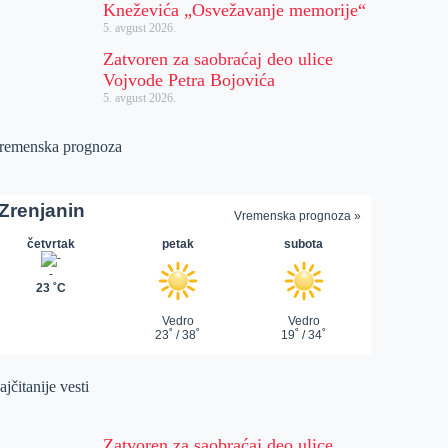
Kneževića „Osvežavanje memorije“
5. avgust 2026.
Zatvoren za saobraćaj deo ulice
Vojvode Petra Bojovića
5. avgust 2026.
remenska prognoza
jčitanije vesti
Zatvoren za saobraćaj deo ulice