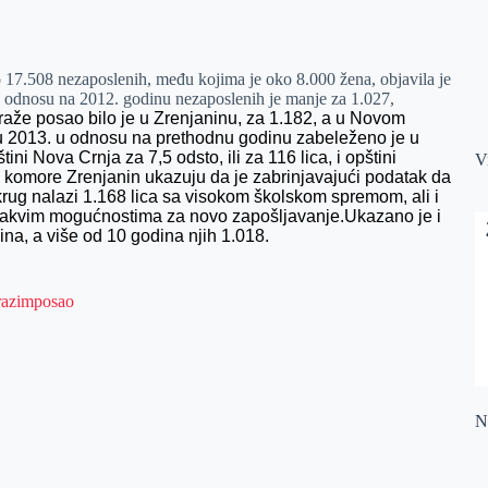
 17.508 nezaposlenih, među kojima je oko 8.000 žena, objavila je
U odnosu na 2012. godinu nezaposlenih je manje za 1.027,
raže posao bilo je u Zrenjaninu, za 1.182, a u Novom
u 2013. u odnosu na prethodnu godinu zabeleženo je u
tini Nova Crnja za 7,5 odsto, ili za 116 lica, i opštini
V
e komore Zrenjanin ukazuju da je zabrinjavajući podatak da
rug nalazi 1.168 lica sa visokom školskom spremom, ali i
nikakvim mogućnostima za novo zapošljavanje.
Ukazano je i
na, a više od 10 godina njih 1.018.
Na