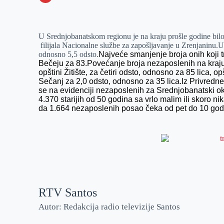
o
n
e
e
a
E
k
g
d
r
t
m
U Srednjobanatskom regionu je na kraju prošle godine bilo
e
I
s
a
filijala Nacionalne službe za zapošljavanje u Zrenjaninu.
r
n
A
i
odnosno 5,5 odsto.
Najveće smanjenje broja onih koji t
Bečeju za 83.
Povećanje broja nezaposlenih na kraj
p
l
opštini Žitište, za četiri odsto, odnosno za 85 lica, opš
p
Sečanj za 2,0 odsto, odnosno za 35 lica.
Iz Privredn
se na evidenciji nezaposlenih za Srednjobanatski ok
4.370 starijih od 50 godina
sa vrlo malim ili skoro 
da 1.664 nezaposlenih posao čeka od pet do 10 godi
RTV Santos
Autor: Redakcija radio televizije Santos