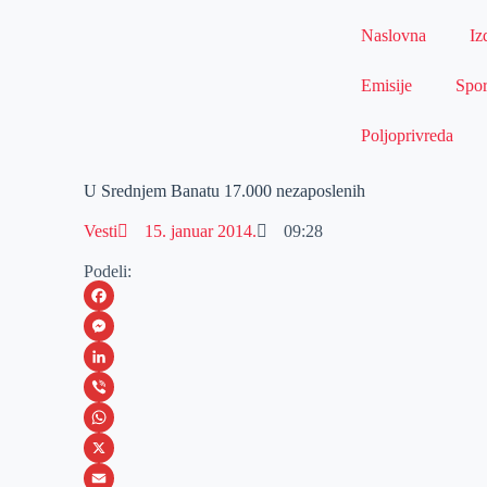
Naslovna
Iz
Emisije
Spor
Poljoprivreda
U Srednjem Banatu 17.000 nezaposlenih
Vesti
15. januar 2014.
09:28
Podeli:
F
a
M
c
e
L
e
s
i
V
b
s
n
i
W
o
e
k
b
h
X