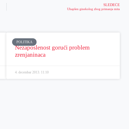
SLEDEĆE
Uhapšen ginekolog zbog primanja mita
POLITIKA
Nezaposlenost gorući problem
zrenjaninaca
4. decembar 2013.
11:10