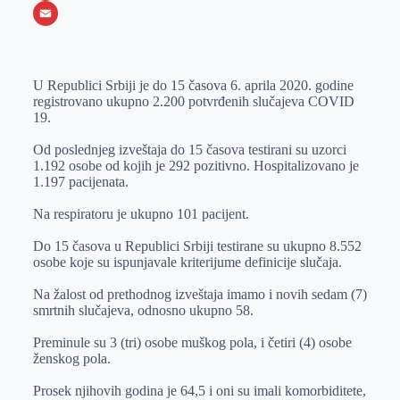
o
e
k
b
h
X
o
n
e
e
a
E
k
g
d
r
t
m
U Republici Srbiji je do 15 časova 6. aprila 2020. godine
e
I
s
a
registrovano ukupno 2.200 potvrđenih slučajeva COVID
r
n
A
i
19.
p
l
Od poslednjeg izveštaja do 15 časova testirani su uzorci
p
1.192 osobe od kojih je 292 pozitivno. Hospitalizovano je
1.197 pacijenata.
Na respiratoru je ukupno 101 pacijent.
Do 15 časova u Republici Srbiji testirane su ukupno 8.552
osobe koje su ispunjavale kriterijume definicije slučaja.
Na žalost od prethodnog izveštaja imamo i novih sedam (7)
smrtnih slučajeva, odnosno ukupno 58.
Preminule su 3 (tri) osobe muškog pola, i četiri (4) osobe
ženskog pola.
Prosek njihovih godina je 64,5 i oni su imali komorbiditete,