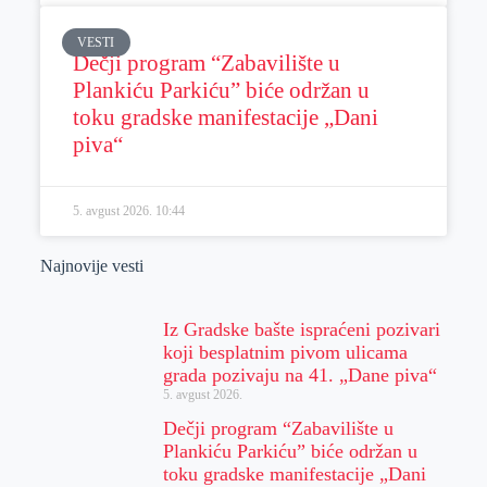
VESTI
Dečji program “Zabavilište u
Plankiću Parkiću” biće održan u
toku gradske manifestacije „Dani
piva“
5. avgust 2026.
10:44
Najnovije vesti
Iz Gradske bašte ispraćeni pozivari
koji besplatnim pivom ulicama
grada pozivaju na 41. „Dane piva“
5. avgust 2026.
Dečji program “Zabavilište u
Plankiću Parkiću” biće održan u
toku gradske manifestacije „Dani