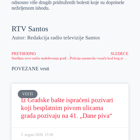
odnosno više drugih pridruženih bolesti koje su doprinele
neželjenom ishodu.
RTV Santos
Autor: Redakcija radio televizije Santos
PRETHODNO
SLEDEĆE
Smišljen novi način snabdevanja građana sa pijace
Policija zaustavila vozača kod kog je pronašla heroin
POVEZANE vesti
VESTI
Iz Gradske bašte ispraćeni pozivari
koji besplatnim pivom ulicama
grada pozivaju na 41. „Dane piva“
5. avgust 2026.
13:36