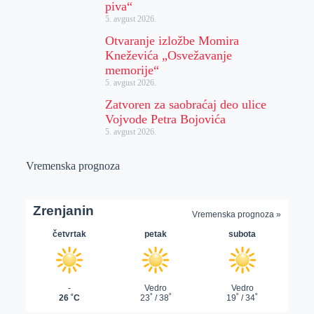
piva“
5. avgust 2026.
Otvaranje izložbe Momira
Kneževića „Osvežavanje
memorije“
5. avgust 2026.
Zatvoren za saobraćaj deo ulice
Vojvode Petra Bojovića
5. avgust 2026.
Vremenska prognoza