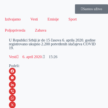
Santos uživo
Izdvajamo
Vesti
Emisije
Sport
Poljoprivreda
Zabava
U Republici Srbiji je do 15 časova 6. aprila 2020. godine
registrovano ukupno 2.200 potvrđenih slučajeva COVID
19.
Vesti
6. april 2020.
15:26
Podeli:
F
a
M
c
e
L
e
s
i
V
b
s
n
i
W