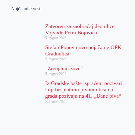
Najčitanije vesti
Zatvoren za saobraćaj deo ulice
Vojvode Petra Bojovića
5. avgust 2026.
Stefan Popov novo pojačanje OFK
Gradnulica
5. avgust 2026.
„Zrenjanin zove“
5. avgust 2026.
Iz Gradske bašte ispraćeni pozivari
koji besplatnim pivom ulicama
grada pozivaju na 41. „Dane piva“
5. avgust 2026.