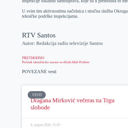
inspekcije lokalnih samouprava, koje su u prethodna tri me
U svim tim aktivnostima načelnica i stručna služba Okruga 
tekničke podrške inspekcijama.
RTV Santos
Autor: Redakcija radio televizije Santos
PRETHODNO
Početak takmičarske sezone za džudo klub Proleter
POVEZANE vesti
VESTI
Dragana Mirković večeras na Trgu
slobode
8. avgust 2026.
15:45