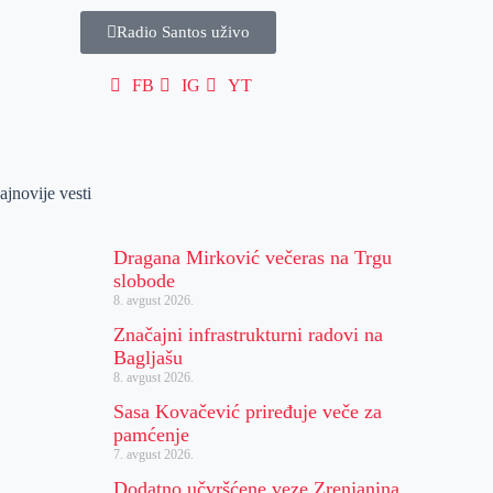
Radio Santos uživo
FB
IG
YT
ajnovije vesti
Dragana Mirković večeras na Trgu
slobode
8. avgust 2026.
Značajni infrastrukturni radovi na
Bagljašu
8. avgust 2026.
Sasa Kovačević priređuje veče za
pamćenje
7. avgust 2026.
Dodatno učvršćene veze Zrenjanina