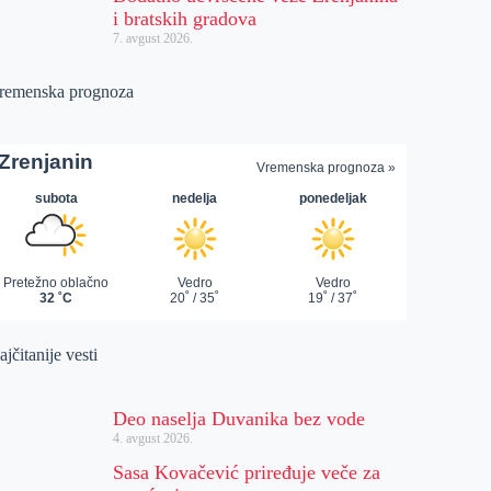
i bratskih gradova
7. avgust 2026.
remenska prognoza
jčitanije vesti
Deo naselja Duvanika bez vode
4. avgust 2026.
Sasa Kovačević priređuje veče za