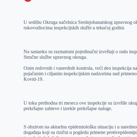
o
n
e
e
a
E
k
g
d
r
t
m
U sedištu Okruga načelnica Srednjobanatskog upravnog ok
e
I
s
a
rukovodiocima inspekcijskih službi u tekućoj godini.
r
n
A
i
p
l
p
Na sastanku su razmatrani pojedinačni izveštaji o radu ins
Stručne službe upravnog okruga.
Osim redovnih i vanrednih kontrola, veći deo inspekcija 
pojačanim i ciljanim inspekcijskim nadzorima nad primenom 
Kovid-19.
U toku prethodna tri meseca ove inspekcije su izvršile uk
prekršajne zahteve i izrekle prekršajne naloge.
S obzirom na aktuelnu epidemiološku situaciju i u naredno
događaja koji su rizični u pogledu primene protivepidemijs