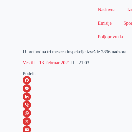
Naslovna
Iz
Emisije
Spor
Poljoprivreda
U prethodna tri meseca inspekcije izvršile 2896 nadzora
Vesti
13. februar 2021.
21:03
Podeli:
F
a
M
c
e
L
e
s
i
V
b
s
n
i
W
o
e
k
b
h
X