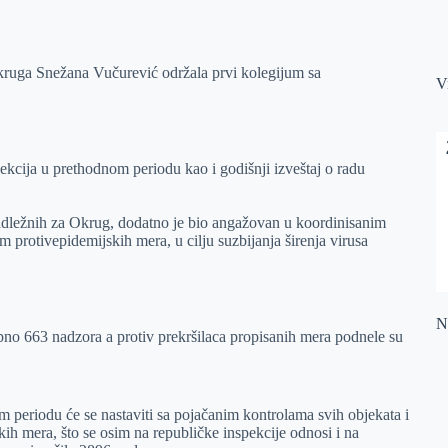
ruga Snežana Vučurević održala prvi kolegijum sa
V
pekcija u prethodnom periodu kao i godišnji izveštaj o radu
nadležnih za Okrug, dodatno je bio angažovan u koordinisanim
protivepidemijskih mera, u cilju suzbijanja širenja virusa
Na
upno 663 nadzora a protiv prekršilaca propisanih mera podnele su
m periodu će se nastaviti sa pojačanim kontrolama svih objekata i
kih mera, što se osim na republičke inspekcije odnosi i na