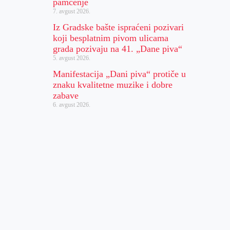
pamćenje
7. avgust 2026.
Iz Gradske bašte ispraćeni pozivari
koji besplatnim pivom ulicama
grada pozivaju na 41. „Dane piva“
5. avgust 2026.
Manifestacija „Dani piva“ protiče u
znaku kvalitetne muzike i dobre
zabave
6. avgust 2026.