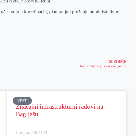
seca izvršile 2896 nadzora.
učestvuju u koordinaciji, planiranju i pružanju administrativno
SLEDEĆE
Radno vreme pošta u Zrenjaninu
VESTI
Značajni infrastrukturni radovi na
Bagljašu
8. avgust 2026.
11:22