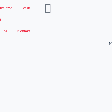
dvajamo
Vesti
t
Još
Kontakt
N