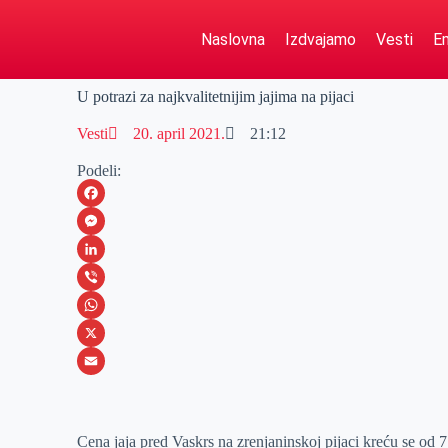
Naslovna
Izdvajamo
Vesti
Em
U potrazi za najkvalitetnijim jajima na pijaci
Vesti
20. april 2021.
21:12
Podeli:
F
a
M
c
e
L
e
s
i
V
b
s
n
i
W
o
e
k
b
h
X
o
n
e
e
a
E
k
g
d
r
t
m
Cena jaja pred Vaskrs na zrenjaninskoj pijaci kreću se od 
e
I
s
a