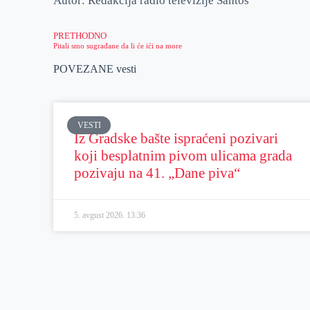
Autor: Redakcija radio televizije Santos
PRETHODNO
Pitali smo sugrađane da li će ići na more
POVEZANE vesti
VESTI
Iz Gradske bašte ispraćeni pozivari
koji besplatnim pivom ulicama grada
pozivaju na 41. „Dane piva“
5. avgust 2026.
13:36