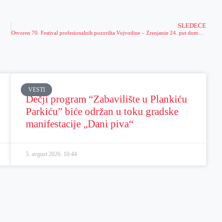
SLEDEĆE
Otvoren 70. Festival profesionalnih pozorišta Vojvodine – Zrenjanin 24. put domaćin manifestacije
VESTI
Dečji program “Zabavilište u Plankiću
Parkiću” biće održan u toku gradske
manifestacije „Dani piva“
5. avgust 2026.
10:44