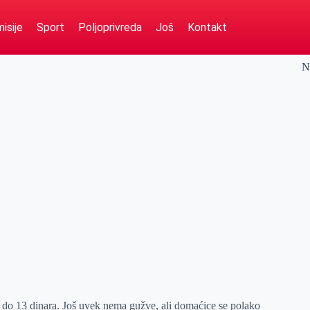
isije
Sport
Poljoprivreda
Još
Kontakt
N
7 do 13 dinara. Još uvek nema gužve, ali domaćice se polako