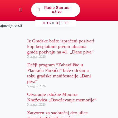
Radio Santos
uživo
FB
IG
YT
ajnovije vesti
Iz Gradske bašte ispraćeni pozivari
koji besplatnim pivom ulicama
grada pozivaju na 41. „Dane piva“
5. avgust 2026.
Dečji program “Zabavilište u
Plankiću Parkiću” biće održan u
toku gradske manifestacije „Dani
piva“
5. avgust 2026.
Otvaranje izložbe Momira
Kneževića „Osvežavanje memorije“
5. avgust 2026.
Zatvoren za saobraćaj deo ulice