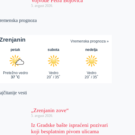
Vojvode Petra Bojovića
5. avgust 2026.
remenska prognoza
jčitanije vesti
„Zrenjanin zove“
5. avgust 2026.
Iz Gradske bašte ispraćeni pozivari
koji besplatnim pivom ulicama