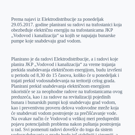
o
n
e
e
a
E
k
g
d
r
t
m
Prema najavi iz Elektrodistribucije za ponedeljak
e
I
s
a
29.05.2017. godine planirani su radovi na trafostanici koja
r
n
A
i
obezbeđuje električnu energiju na trafostanicama JKP
„Vodovod i kanalizacija“ sa kojih se napajaju bunarske
p
l
pumpe koje snabdevaju grad vodom.
p
Planirano je da radovi Elektrodistribucije, a i radovi koje
planira JKP „Vodovod i kanalizacija“ za vreme trajanja
prekida snabdevanja električnom energijom, budu izvršeni
u periodu od 8,30 do 15 časova, koliko će u ponedeljak i
trajati prekid vodosnabdevanja na teritoriji celog grada.
Planirani prekid snabdevanja električnom energijom
iskoristiće se za neophodne radove na trafostanicama ovog
preduzeća, kao i za radove na revitalizaciji pojedinih
bunara i bunarskih pumpi koji snabdevaju grad vodom,
kao i preventivnu proveru delova vodovodne mreže koja
će snabdevati vodom postrojenje za prečišćavanje vode.
Na ovakav način će Vodovod u velikoj meri preduprediti
pojavu potencijalnih problema nakon puštanja postrojenja
u rad. Svi pomenuti radovi dovešće do toga da sistem
vodosnabdevanja u gradu bude još stabilniji i sigurniji, a