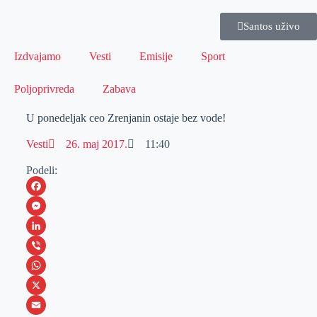
Santos uživo
Izdvajamo
Vesti
Emisije
Sport
Poljoprivreda
Zabava
U ponedeljak ceo Zrenjanin ostaje bez vode!
Vesti
26. maj 2017.
11:40
Podeli:
F
a
M
c
e
L
e
s
i
V
b
s
n
i
W
o
e
k
b
h
X