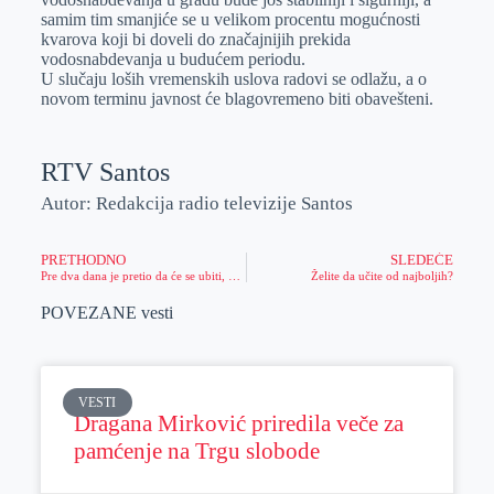
samim tim smanjiće se u velikom procentu mogućnosti
kvarova koji bi doveli do značajnijih prekida
vodosnabdevanja u budućem periodu.
U slučaju loših vremenskih uslova radovi se odlažu, a o
novom terminu javnost će blagovremeno biti obavešteni.
RTV Santos
Autor: Redakcija radio televizije Santos
PRETHODNO
SLEDEĆE
Pre dva dana je pretio da će se ubiti, preovladao je razum i dogovor!
Želite da učite od najboljih?
POVEZANE vesti
VESTI
Dragana Mirković priredila veče za
pamćenje na Trgu slobode