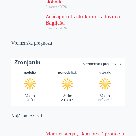
slobode
8. avgust 2026.
Značajni infrastrukturni radovi na
Bagljašu
8. avgust 2026.
Vremenska prognoza
Najčitanije vesti
Manifestacija „Dani piva“ protiče u