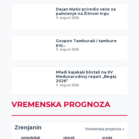
Dejan Matić priredio veče za
pamćenje na Žitnom trgu
9. avgust 2026.
Gospon Tamburaši i tambure
poj…
9. avgust 2026.
Mladi kajakaši blistali na XV
Međunarodnoj regati „Begej
2026“
9. avgust 2026.
VREMENSKA PROGNOZA