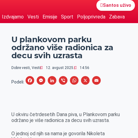
Santos uživo
Izdvajamo
Vesti
Emisije
Sport
Poljoprivreda
Zabava
U plankovom parku
održano više radionica za
decu svih uzrasta
Dobre vesti
,
Vesti
12. avgust 2025.
14:56
F
M
L
V
W
X
E
Podeli:
a
e
i
i
h
m
c
s
n
b
a
a
e
s
k
e
t
i
U okviru četrdesetih Dana piva, u Plankovom parku
b
e
e
r
s
l
održano je više radionica za decu svih uzrasta.
o
n
d
A
o
g
I
p
O jednoj od njih sa nama je govorila Nikoleta