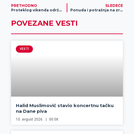
PRETHODNO
SLEDEĆE
Proteklog vikenda održano takmičenje u pecanju u organizaciji kluba ribolovaca „Banat“ Zrenjanin
Ponuda i potražnja na zrenjaninskoj pijaci
POVEZANE VESTI
VESTI
Halid Muslimović stavio koncertnu tačku
na Dane piva
10. avgust 2026.
00:08