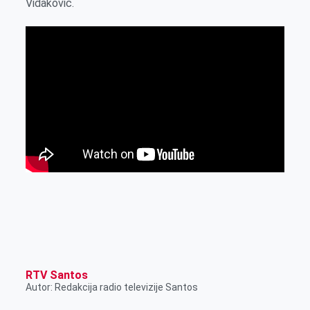
Vidaković.
k
e
n
p
r
RTV Santos
Autor: Redakcija radio televizije Santos