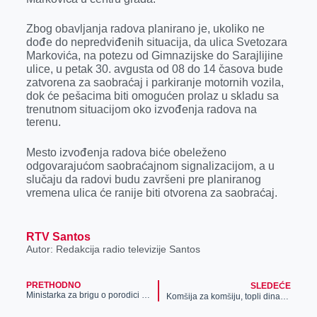
Zbog obavljanja radova planirano je, ukoliko ne
dođe do nepredviđenih situacija, da ulica Svetozara
Markovića, na potezu od Gimnazijske do Sarajlijine
ulice, u petak 30. avgusta od 08 do 14 časova bude
zatvorena za saobraćaj i parkiranje motornih vozila,
dok će pešacima biti omogućen prolaz u skladu sa
trenutnom situacijom oko izvođenja radova na
terenu.
Mesto izvođenja radova biće obeleženo
odgovarajućom saobraćajnom signalizacijom, a u
slučaju da radovi budu završeni pre planiranog
vremena ulica će ranije biti otvorena za saobraćaj.
RTV Santos
Autor: Redakcija radio televizije Santos
PRETHODNO
SLEDEĆE
Ministarka za brigu o porodici i demografiju posetila Zrenjanin
Komšija za komšiju, topli dinar za zimu topliju