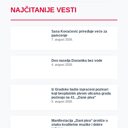
NAJČITANIJE VESTI
Sasa Kovačević priređuje veče za
pamćenje
7. avgust 2026.
Deo naselja Duvanika bez vode
4. avgust 2026.
Iz Gradske bašte ispraćeni pozivari
koji besplatnim pivom ulicama grada
pozivaju na 41. „Dane piva“
5. avgust 2026.
Manifestacija „Dani piva“ protiče u
znaku kvalitetne muzike i dobre