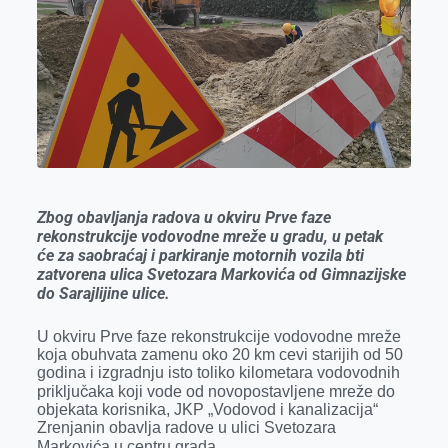
o
g
I
p
k
e
n
p
r
Zbog obavljanja radova u okviru Prve faze
rekonstrukcije vodovodne mreže u gradu, u petak
će
za saobraćaj i parkiranje motornih vozila bti
zatvorena
ulica Svetozara Markovića od Gimnazijske
do Sarajlijine ulice
.
U okviru Prve faze rekonstrukcije vodovodne mreže
koja obuhvata zamenu oko 20 km cevi starijih od 50
godina i izgradnju isto toliko kilometara vodovodnih
priključaka koji vode od novopostavljene mreže do
objekata korisnika, JKP „Vodovod i kanalizacija“
Zrenjanin obavlja radove u ulici Svetozara
Markovića u centru grada.