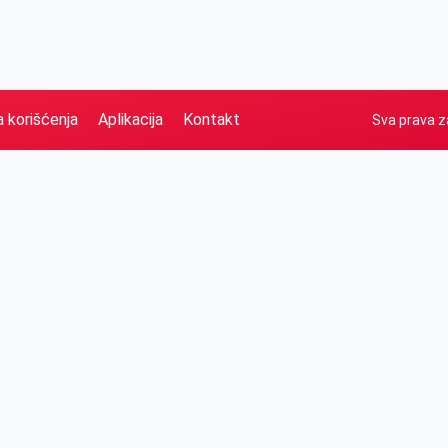
a korišćenja
Aplikacija
Kontakt
Sva prava z
Naslovna
Izdvajamo
FB
IG
YT
O nama
Vesti