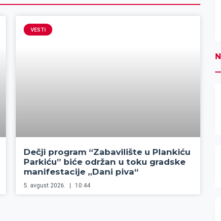
VESTI
N
Dečji program “Zabavilište u Plankiću
Parkiću” biće održan u toku gradske
manifestacije „Dani piva“
5. avgust 2026.
10:44