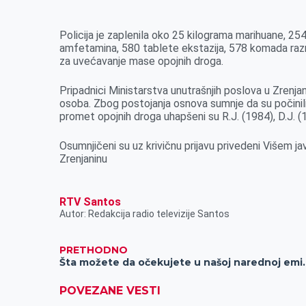
k
e
n
p
r
Policija je zaplenila oko 25 kilograma marihuane, 25
amfetamina, 580 tablete ekstazija, 578 komada raznih
za uvećavanje mase opojnih droga.
Pripadnici Ministarstva unutrašnjih poslova u Zrenjan
osoba. Zbog postojanja osnova sumnje da su počinili 
promet opojnih droga uhapšeni su R.J. (1984), D.J. (19
Osumnjičeni su uz krivičnu prijavu privedeni Višem j
Zrenjaninu
RTV Santos
Autor: Redakcija radio televizije Santos
PRETHODNO
Šta možete da očekujet
POVEZANE VESTI