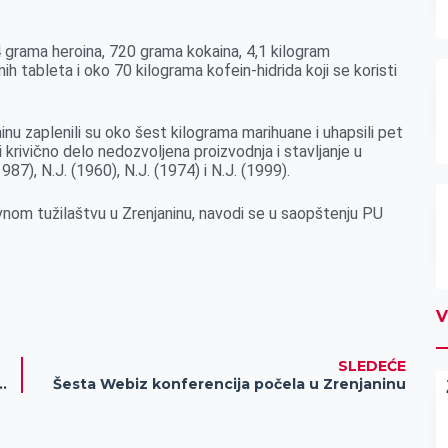
4 grama heroina, 720 grama kokaina, 4,1 kilogram
 tableta i oko 70 kilograma kofein-hidrida koji se koristi
inu zaplenili su oko šest kilograma marihuane i uhapsili pet
krivično delo nedozvoljena proizvodnja i stavljanje u
87), N.J. (1960), N.J. (1974) i N.J. (1999).
avnom tužilaštvu u Zrenjaninu, navodi se u saopštenju PU
V
SLEDEĆE
e u našoj narednoj emisiji Agrosat
Šesta Webiz konferencija počela u Zrenjaninu