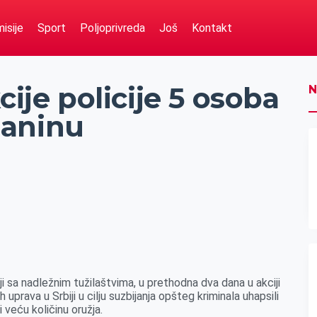
isije
Sport
Poljoprivreda
Još
Kontakt
cije policije 5 osoba
N
janinu
ji sa nadležnim tužilaštvima, u prethodna dva dana u akciji
ih uprava u Srbiji u cilju suzbijanja opšteg kriminala uhapsili
 veću količinu oružja.