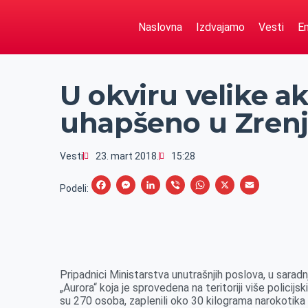
Naslovna
Izdvajamo
Vesti
Em
U okviru velike ak
uhapšeno u Zren
Vesti
23. mart 2018.
15:28
F
M
L
V
W
X
E
Podeli:
a
e
i
i
h
m
c
s
n
b
a
a
e
s
k
e
t
i
b
e
e
r
s
l
Pripadnici Ministarstva unutrašnjih poslova, u saradn
o
n
d
A
„Aurora“ koja je sprovedena na teritoriji više policijsk
su 270 osoba, zaplenili oko 30 kilograma narokotika i
o
g
I
p