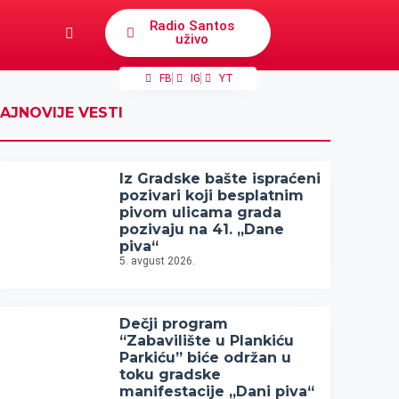
Radio Santos
uživo
FB
IG
YT
AJNOVIJE VESTI
Iz Gradske bašte ispraćeni
pozivari koji besplatnim
pivom ulicama grada
pozivaju na 41. „Dane
piva“
5. avgust 2026.
Dečji program
“Zabavilište u Plankiću
Parkiću” biće održan u
toku gradske
manifestacije „Dani piva“