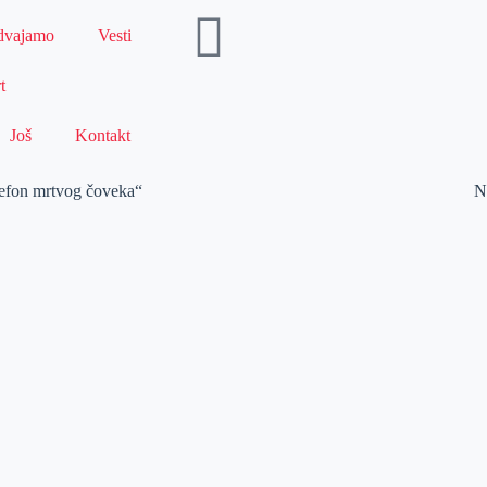
dvajamo
Vesti
t
Još
Kontakt
lefon mrtvog čoveka“
N