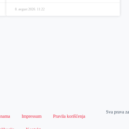
8. avgust 2026.
11:22
Sva prava z
 nama
Impressum
Pravila korišćenja