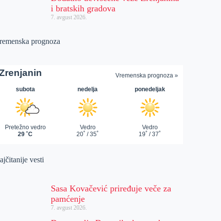
i bratskih gradova
7. avgust 2026.
remenska prognoza
jčitanije vesti
Sasa Kovačević priređuje veče za
pamćenje
7. avgust 2026.