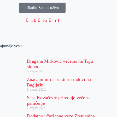
Radio Santos uživo
FB
IG
YT
ajnovije vesti
Dragana Mirković večeras na Trgu
slobode
8. avgust 2026.
Značajni infrastrukturni radovi na
Bagljašu
8. avgust 2026.
Sasa Kovačević priređuje veče za
pamćenje
7. avgust 2026.
Dodatno učvršćene veze Zrenjanina