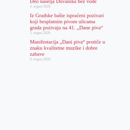
Deo naselja Duvanika bez vode
4. avgust 2026.
Iz Gradske bašte ispraćeni pozivari
koji besplatnim pivom ulicama
grada pozivaju na 41. „Dane piva“
5. avgust 2026.
Manifestacija „Dani piva“ protiče u
znaku kvalitetne muzike i dobre
zabave
6. avgust 2026.