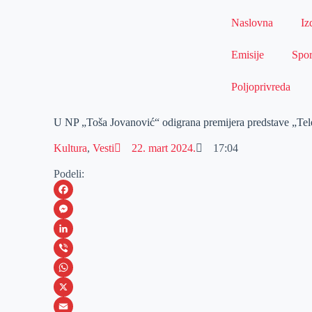
Naslovna
Iz
Emisije
Spor
Poljoprivreda
U NP „Toša Jovanović“ odigrana premijera predstave „Te
Kultura
,
Vesti
22. mart 2024.
17:04
Podeli:
F
a
M
c
e
L
e
s
i
V
b
s
n
i
W
o
e
k
b
h
X