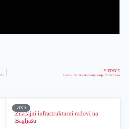
SLEDEĆE
U Ekonomskoj školi održana promocija za upis na Kriminalističko-policijski univerzitet
Lider u Perlezu dočekuje ekipu iz Starčeva
VESTI
Značajni infrastrukturni radovi na
Bagljašu