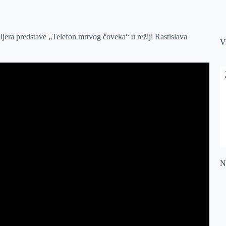
era predstave „Telefon mrtvog čoveka“ u režiji Rastislava
V
Na