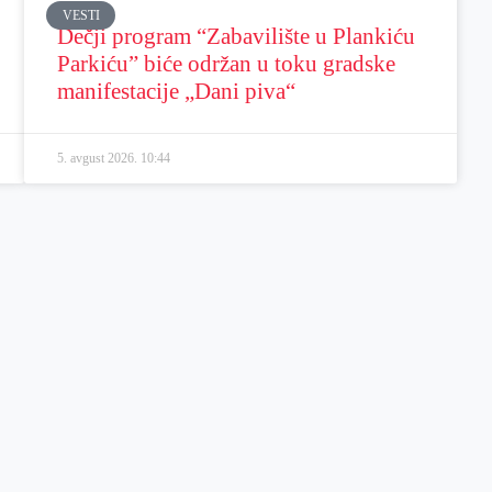
VESTI
Dečji program “Zabavilište u Plankiću
Parkiću” biće održan u toku gradske
manifestacije „Dani piva“
5. avgust 2026.
10:44