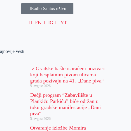
Radio Santos uživo
FB
IG
YT
ajnovije vesti
Iz Gradske bašte ispraćeni pozivari
koji besplatnim pivom ulicama
grada pozivaju na 41. „Dane piva“
5. avgust 2026.
Dečji program “Zabavilište u
Plankiću Parkiću” biće održan u
toku gradske manifestacije „Dani
piva“
5. avgust 2026.
Otvaranje izložbe Momira