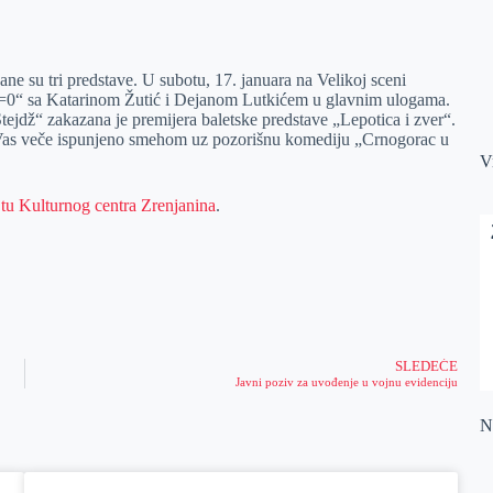
 su tri predstave. U subotu, 17. januara na Velikoj sceni
=0“ sa Katarinom Žutić i Dejanom Lutkićem u glavnim ulogama.
tejdž“ zakazana je premijera baletske predstave „Lepotica i zver“.
 Vas veče ispunjeno smehom uz pozorišnu komediju „Crnogorac u
V
jtu Kulturnog centra Zrenjanina
.
SLEDEĆE
Javni poziv za uvođenje u vojnu evidenciju
Na