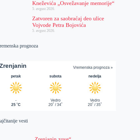
Kneževića „Osvežavanje memorije“
5. avgust 2026.
Zatvoren za saobraćaj deo ulice
Vojvode Petra Bojovića
5. avgust 2026.
remenska prognoza
jčitanije vesti
„Zrenjanin zove“