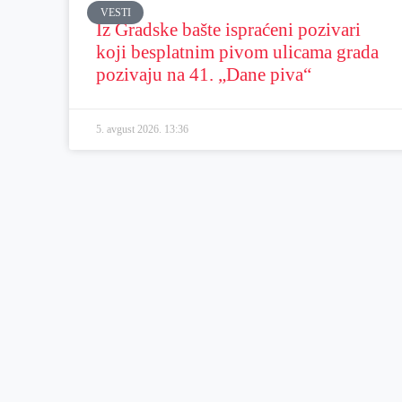
VESTI
Iz Gradske bašte ispraćeni pozivari
koji besplatnim pivom ulicama grada
pozivaju na 41. „Dane piva“
5. avgust 2026.
13:36