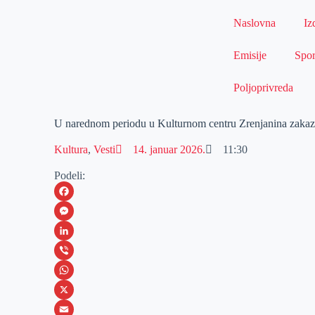
Naslovna
Iz
Emisije
Spor
Poljoprivreda
U narednom periodu u Kulturnom centru Zrenjanina zakaza
Kultura
,
Vesti
14. januar 2026.
11:30
Podeli:
F
a
M
c
e
L
e
s
i
V
b
s
n
i
W
o
e
k
b
h
X