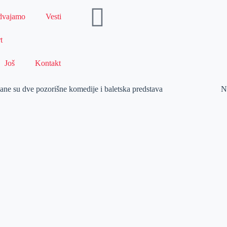
dvajamo
Vesti
t
Još
Kontakt
ne su dve pozorišne komedije i baletska predstava
N