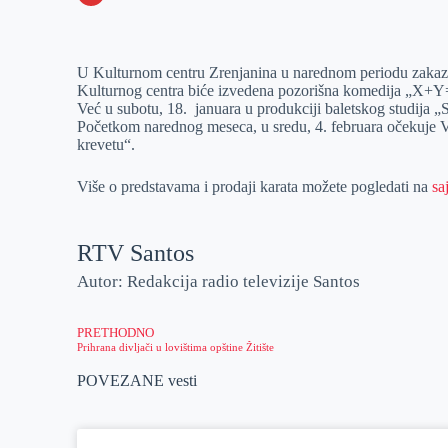
o
n
e
e
a
E
k
g
d
r
t
m
U Kulturnom centru Zrenjanina u narednom periodu zakazane
e
I
s
a
Kulturnog centra biće izvedena pozorišna komedija „X+Y
r
n
A
i
Već u subotu, 18. januara u produkciji baletskog studija „S
Početkom narednog meseca, u sredu, 4. februara očekuje
p
l
krevetu“.
p
Više o predstavama i prodaji karata možete pogledati na
sa
RTV Santos
Autor: Redakcija radio televizije Santos
PRETHODNO
Prihrana divljači u lovištima opštine Žitište
POVEZANE vesti