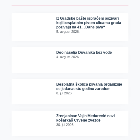
Iz Gradske bašte ispraćeni pozivari
koji besplatnim pivom ulicama grada
pozivaju na 41. „Dane piva“
5. avgust 2026.
Deo naselja Duvanika bez vode
4. avgust 2026.
Besplatna školica plivanja organizuje
se jedanaestu godinu zaredom
8. jul 2026.
Zrenjaninac Vojin Medarević novi
košarkaš Crvene zvezde
30. jul 2026.