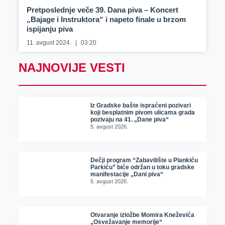
Pretposlednje veče 39. Dana piva – Koncert
„Bajage i Instruktora“ i napeto finale u brzom
ispijanju piva
11. avgust 2024.
03:20
NAJNOVIJE VESTI
Iz Gradske bašte ispraćeni pozivari
koji besplatnim pivom ulicama grada
pozivaju na 41. „Dane piva“
5. avgust 2026.
Dečji program “Zabavilište u Plankiću
Parkiću” biće održan u toku gradske
manifestacije „Dani piva“
5. avgust 2026.
Otvaranje izložbe Momira Kneževića
„Osvežavanje memorije“