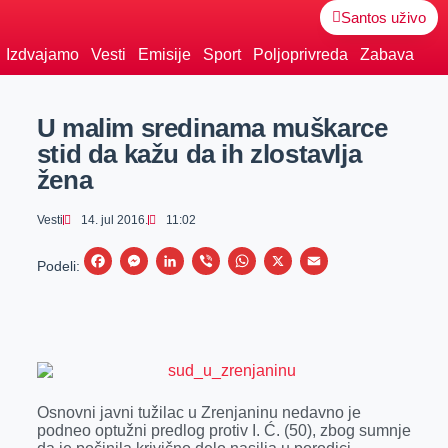
Santos uživo
Izdvajamo
Vesti
Emisije
Sport
Poljoprivreda
Zabava
U malim sredinama muškarce
stid da kažu da ih zlostavlja
žena
Vesti
14. jul 2016.
11:02
F
M
L
V
W
X
E
Podeli:
a
e
i
i
h
m
c
s
n
b
a
a
e
s
k
e
t
i
b
e
e
r
s
l
o
n
d
A
Osnovni javni tužilac u Zrenjaninu nedavno je
o
g
I
p
podneo optužni predlog protiv I. Ć. (50), zbog sumnje