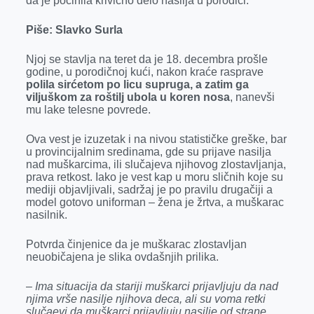
da je počinila krivično delo nasilja u porodici.
k
e
n
p
r
Piše: Slavko Surla
Njoj se stavlja na teret da je 18. decembra prošle
godine, u porodičnoj kući, nakon kraće rasprave
polila sirćetom po licu supruga, a zatim ga
viljuškom za roštilj ubola u koren nosa
, nanevši
mu lake telesne povrede.
Ova vest je izuzetak i na nivou statističke greške, bar
u provincijalnim sredinama, gde su prijave nasilja
nad muškarcima, ili slučajeva njihovog zlostavljanja,
prava retkost. Iako je vest kap u moru sličnih koje su
mediji objavljivali, sadržaj je po pravilu drugačiji a
model gotovo uniforman – žena je žrtva, a muškarac
nasilnik.
Potvrda činjenice da je muškarac zlostavljan
neuobičajena je slika ovdašnjih prilika.
–
Ima situacija da stariji muškarci prijavljuju da nad
njima vrše nasilje njihova deca, ali su voma retki
slučaevi da muškarci prijavljuju nasilje od strane