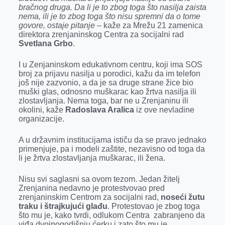
bračnog druga. Da li je to zbog toga što nasilja zaista
nema, ili je to zbog toga što nisu spremni da o tome
govore, ostaje pitanje
– kaže za Mrežu 21 zamenica
direktora zrenjaninskog Centra za socijalni rad
Svetlana Grbo
.
I u Zenjaninskom edukativnom centru, koji ima SOS
broj za prijavu nasilja u porodici, kažu da im telefon
još nije zazvonio, a da je sa druge strane žice bio
muški glas, odnosno muškarac kao žrtva nasilja ili
zlostavljanja. Nema toga, bar ne u Zrenjaninu ili
okolini, kaže
Radoslava Aralica
iz ove nevladine
organizacije.
A u državnim institucijama ističu da se pravo jednako
primenjuje, pa i modeli zaštite, nezavisno od toga da
li je žrtva zlostavljanja muškarac, ili žena.
Nisu svi saglasni sa ovom tezom. Jedan žitelj
Zrenjanina nedavno je protestvovao pred
zrenjaninskim Centrom za socijalni rad,
noseći žutu
traku i štrajkujući glađu
. Protestovao je zbog toga
što mu je, kako tvrdi, odlukom Centra zabranjeno da
viđa dvoipogodišnju ćerku i zato što mu je