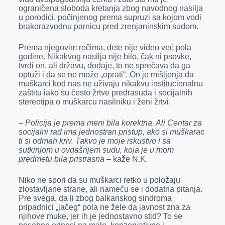
ograničena sloboda kretanja zbog navodnog nasilja
u porodici, počinjenog prema supruzi sa kojom vodi
brakorazvodnu parnicu pred zrenjaninskim sudom.
Prema njegovim rečima, dete nije video već pola
godine. Nikakvog nasilja nije bilo, čak ni psovke,
tvrdi on, ali državu, dodaje, to ne sprečava da ga
optuži i da se ne može „oprati“. On je mišljenja da
muškarci kod nas ne uživaju nikakvu institucionalnu
zaštitu iako su često žrtve predrasuda i socijalnih
stereotipa o muškarcu nasilniku i ženi žrtvi.
–
Policija je prema meni bila korektna. Ali Centar za
socijalni rad ima jednostran pristup, ako si muškarac
ti si odmah kriv. Takvo je moje iskustvo i sa
sutkinjom u ovdašnjem sudu, koja je u mom
predmetu bila pristrasna
– kaže N.K.
Niko ne spori da su muškarci retko u položaju
zlostavljane strane, ali nameću se i dodatna pitanja.
Pre svega, da li zbog balkanskog sindroma
pripadnici „jačeg“ pola ne žele da javnost zna za
njihove muke, jer ih je jednostavno stid? To se