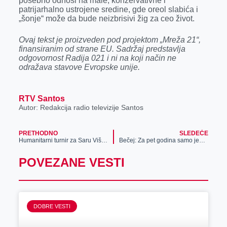
posebno odnosi na male, konzervativne i
patrijarhalno ustrojene sredine, gde oreol slabića i
„šonje“ može da bude neizbrisivi žig za ceo život.
Ovaj tekst je proizveden pod projektom „Mreža 21“,
finansiranim od strane EU. Sadržaj predstavlja
odgovornost Radija 021 i ni na koji način ne
odražava stavove Evropske unije.
RTV Santos
Autor: Redakcija radio televizije Santos
PRETHODNO
SLEDEĆE
Humanitarni turnir za Saru Višković održan u Sečnju
Bečej: Za pet godina samo jedan muškarac prijavio da je zlostavljan
POVEZANE VESTI
DOBRE VESTI