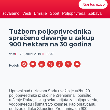
Santos uživo
Izdvajamo
Vesti
Emisije
Sport
Poljoprivreda
Zabava
Tužbom poljoprivrednika
sprečeno davanje u zakup
900 hektara na 30 godina
Vesti
22. januar 2019.
10:37
F
M
L
V
W
X
E
Podeli:
a
e
i
i
h
m
c
s
n
b
a
a
e
s
k
e
t
i
Upravni sud u Novom Sadu uvažio je tužbu 20
b
e
e
r
s
l
poljoprivrednika iz okoline Zrenjanina i poništio
o
n
d
A
rešenje Pokrajinskog sekretarijata za poljoprivredu,
vodoprivredu i šumarstvo kojim je, kao opravdanu,
o
g
I
p
podržao odluku Skupštine Zrenjanina da 900