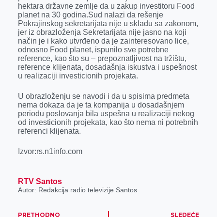
k
e
n
p
hektara državne zemlje da u zakup investitoru Food
planet na 30 godina.Sud nalazi da rešenje
r
Pokrajinskog sekretarijata nije u skladu sa zakonom,
jer iz obrazloženja Sekretarijata nije jasno na koji
način je i kako utvrđeno da je zainteresovano lice,
odnosno Food planet, ispunilo sve potrebne
reference, kao što su – prepoznatljivost na tržištu,
reference klijenata, dosadašnja iskustva i uspešnost
u realizaciji investicionih projekata.
U obrazloženju se navodi i da u spisima predmeta
nema dokaza da je ta kompanija u dosadašnjem
periodu poslovanja bila uspešna u realizaciji nekog
od investicionih projekata, kao što nema ni potrebnih
referenci klijenata.
Izvor:rs.n1info.com
RTV Santos
Autor: Redakcija radio televizije Santos
PRETHODNO
SLEDEĆE