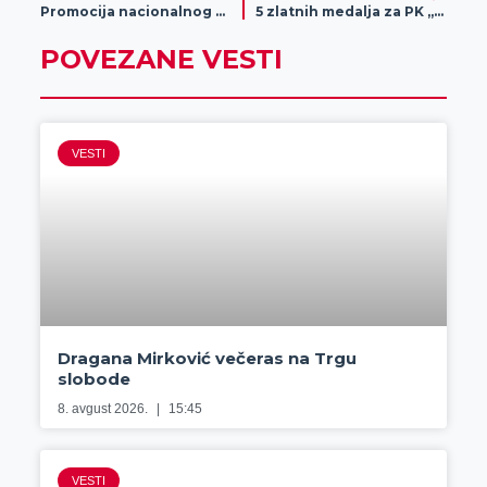
Promocija nacionalnog modela dualnog i preduzetničkog obrazovanja
5 zlatnih medalja za PK „Proleter“ u Sloveniji
POVEZANE VESTI
VESTI
Dragana Mirković večeras na Trgu
slobode
8. avgust 2026.
15:45
VESTI