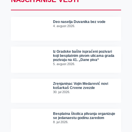
Deo naselja Duvanika bez vode
4. avgust 2026.
Iz Gradske bašte ispraćeni pozivari
koji besplatnim pivom ulicama grada
pozivaju na 41. „Dane piva“
5. avgust 2026.
Zrenjaninac Vojin Medarević novi
košarkaš Crvene zvezde
30. jul 2026.
Besplatna školica plivanja organizuje
se jedanaestu godinu zaredom
8. jul 2026.