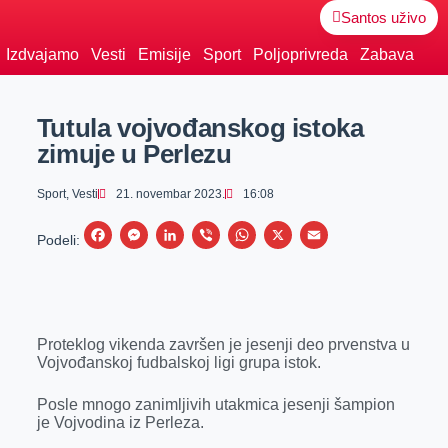
Santos uživo
Izdvajamo
Vesti
Emisije
Sport
Poljoprivreda
Zabava
Tutula vojvođanskog istoka
zimuje u Perlezu
Sport
,
Vesti
21. novembar 2023.
16:08
F
M
L
V
W
X
E
Podeli:
a
e
i
i
h
m
c
s
n
b
a
a
e
s
k
e
t
i
Proteklog vikenda završen je jesenji deo prvenstva u
b
e
e
r
s
l
Vojvođanskoj fudbalskoj ligi grupa istok.
o
n
d
A
o
g
I
p
Posle mnogo zanimljivih utakmica jesenji šampion
je Vojvodina iz Perleza.
k
e
n
p