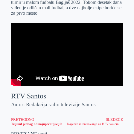
turnir u malom fudbalu Bagljaš 2022. Tokom desetak dana
r
n
A
i
viđen je odličan mali fudbal, a dve najbolje ekipe boriće se
za prvo mesto.
p
l
p
RTV Santos
Autor: Redakcija radio televizije Santos
PRETHODNO
SLEDEĆE
Trijumf jednog od najupečatljivijih izdanja EXIT festivala!
Najveće interesovanje za HPV vakcinom u zrenjaninskoj opštini
POVEZANE vesti