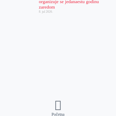
organizuje se jedanaestu godinu
zaredom
8. jul 2026.
Početna