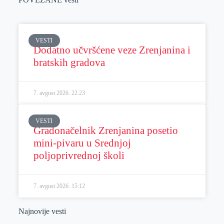
VESTI
Dodatno učvršćene veze Zrenjanina i
bratskih gradova
7. avgust 2026.
22:23
VESTI
Gradonačelnik Zrenjanina posetio
mini-pivaru u Srednjoj
poljoprivrednoj školi
7. avgust 2026.
15:12
Najnovije vesti