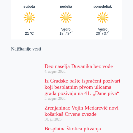
Najčitanije vesti
Deo naselja Duvanika bez vode
4. avgust 2026.
Iz Gradske bašte ispraćeni pozivari
koji besplatnim pivom ulicama
grada pozivaju na 41. „Dane piva“
5. avgust 2026.
Zrenjaninac Vojin Medarević novi
košarkaš Crvene zvezde
30. jul 2026.
Besplatna školica plivanja