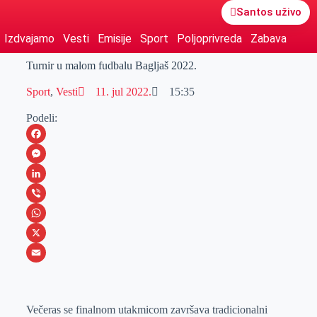
Santos uživo
Izdvajamo
Vesti
Emisije
Sport
Poljoprivreda
Zabava
Turnir u malom fudbalu Bagljaš 2022.
Sport
,
Vesti
11. jul 2022.
15:35
Podeli:
F
a
M
c
e
L
e
s
i
V
b
s
n
i
W
o
e
k
b
h
X
o
n
e
e
a
E
k
g
d
r
t
m
Večeras se finalnom utakmicom završava tradicionalni
e
I
s
a