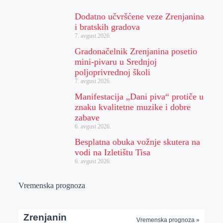
Dodatno učvršćene veze Zrenjanina
i bratskih gradova
7. avgust 2026.
Gradonačelnik Zrenjanina posetio
mini-pivaru u Srednjoj
poljoprivrednoj školi
7. avgust 2026.
Manifestacija „Dani piva“ protiče u
znaku kvalitetne muzike i dobre
zabave
6. avgust 2026.
Besplatna obuka vožnje skutera na
vodi na Izletištu Tisa
6. avgust 2026.
Vremenska prognoza