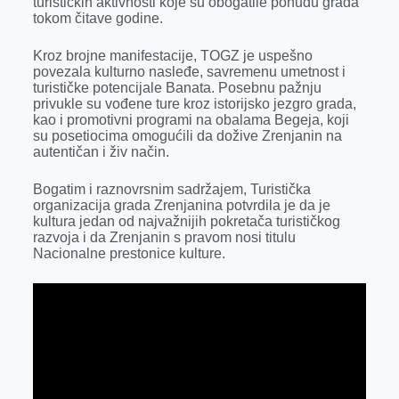
turističkih aktivnosti koje su obogatile ponudu grada
o
g
I
p
tokom čitave godine.
k
e
n
p
Kroz brojne manifestacije, TOGZ je uspešno
r
povezala kulturno nasleđe, savremenu umetnost i
turističke potencijale Banata. Posebnu pažnju
privukle su vođene ture kroz istorijsko jezgro grada,
kao i promotivni programi na obalama Begeja, koji
su posetiocima omogućili da dožive Zrenjanin na
autentičan i živ način.
Bogatim i raznovrsnim sadržajem, Turistička
organizacija grada Zrenjanina potvrdila je da je
kultura jedan od najvažnijih pokretača turističkog
razvoja i da Zrenjanin s pravom nosi titulu
Nacionalne prestonice kulture.