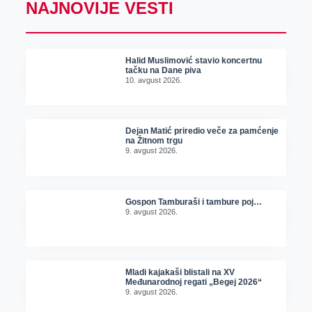
NAJNOVIJE VESTI
Halid Muslimović stavio koncertnu
tačku na Dane piva
10. avgust 2026.
Dejan Matić priredio veče za pamćenje
na Žitnom trgu
9. avgust 2026.
Gospon Tamburaši i tambure poj…
9. avgust 2026.
Mladi kajakaši blistali na XV
Međunarodnoj regati „Begej 2026“
9. avgust 2026.