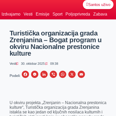
Santos uživo
Izdvajamo
Vesti
Emisije
Sport
Poljoprivreda
Zabava
Turistička organizacija grada
Zrenjanina – Bogat program u
okviru Nacionalne prestonice
kulture
Vesti
30. oktobar 2025.
09:38
F
M
L
V
W
X
E
Podeli:
a
e
i
i
h
m
c
s
n
b
a
a
e
s
k
e
t
i
U okviru projekta „Zrenjanin – Nacionalna prestonica
b
e
e
r
s
l
kulture“, Turistička organizacija grada Zrenjanina
o
n
d
A
istakla se kao jedan od ključnih nosilaca kulturnih i