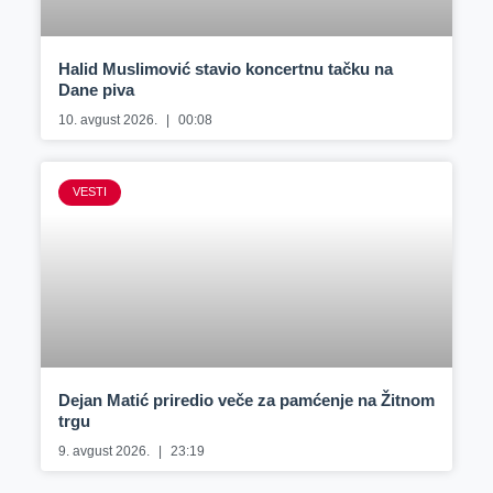
Halid Muslimović stavio koncertnu tačku na
Dane piva
10. avgust 2026.
00:08
VESTI
Dejan Matić priredio veče za pamćenje na Žitnom
trgu
9. avgust 2026.
23:19