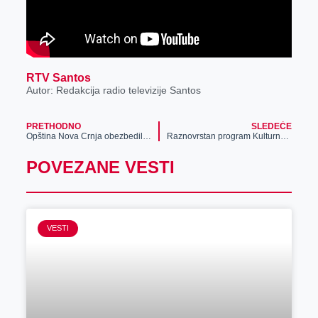
RTV Santos
Autor: Redakcija radio televizije Santos
PRETHODNO
SLEDEĆE
Opština Nova Crnja obezbedila preko milion evra za infrastrukturu
Raznovrstan program Kulturnog centra Zrenjanina
POVEZANE VESTI
VESTI