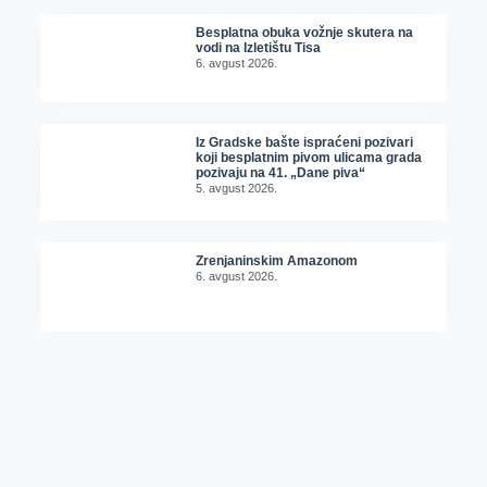
Besplatna obuka vožnje skutera na
vodi na Izletištu Tisa
6. avgust 2026.
Iz Gradske bašte ispraćeni pozivari
koji besplatnim pivom ulicama grada
pozivaju na 41. „Dane piva“
5. avgust 2026.
Zrenjaninskim Amazonom
6. avgust 2026.