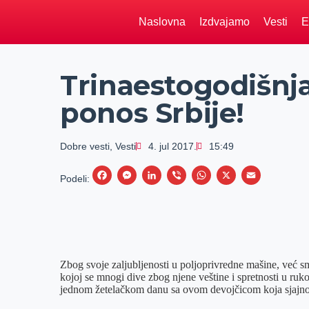
Naslovna
Izdvajamo
Vesti
E
Trinaestogodišnja
ponos Srbije!
Dobre vesti
,
Vesti
4. jul 2017.
15:49
F
M
L
V
W
X
E
Podeli:
a
e
i
i
h
m
c
s
n
b
a
a
e
s
k
e
t
i
b
e
e
r
s
l
Zbog svoje zaljubljenosti u poljoprivredne mašine, već sm
o
n
d
A
kojoj se mnogi dive zbog njene veštine i spretnosti u ru
jednom žetelačkom danu sa ovom devojčicom koja sjajno
o
g
I
p