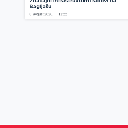
Značajni infrastrukturni radovi na
Bagljašu
8. avgust 2026.
11:22