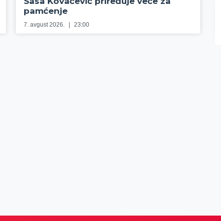
Sasa Kovačević priređuje veče za
pamćenje
7. avgust 2026.
23:00