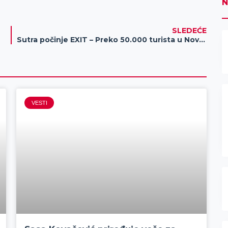
N
SLEDEĆE
Sutra počinje EXIT – Preko 50.000 turista u Novom Sadu za vreme festivala
VESTI