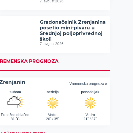
7. avgust 2026.
Gradonačelnik Zrenjanina
posetio mini-pivaru u
Srednjoj poljoprivrednoj
školi
7. avgust 2026.
REMENSKA PROGNOZA