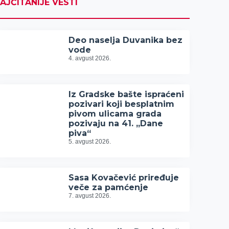
AJČITANIJE VESTI
Deo naselja Duvanika bez
vode
4. avgust 2026.
Iz Gradske bašte ispraćeni
pozivari koji besplatnim
pivom ulicama grada
pozivaju na 41. „Dane
piva“
5. avgust 2026.
Sasa Kovačević priređuje
veče za pamćenje
7. avgust 2026.