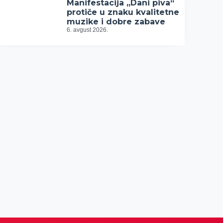
Manifestacija „Dani piva“
protiče u znaku kvalitetne
muzike i dobre zabave
6. avgust 2026.