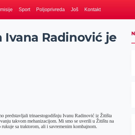
misije
Sport
Poljoprivreda
Još
Kontakt
 Ivana Radinović je
N
o predstavljali trinaestogodišnju Ivanu Radinović iz Žitišta
kovanju takvom mehanizacijom. Mi smo se uverili u Žitištu na
 rukuje sa traktorom, ali i savremenim kombajnom.