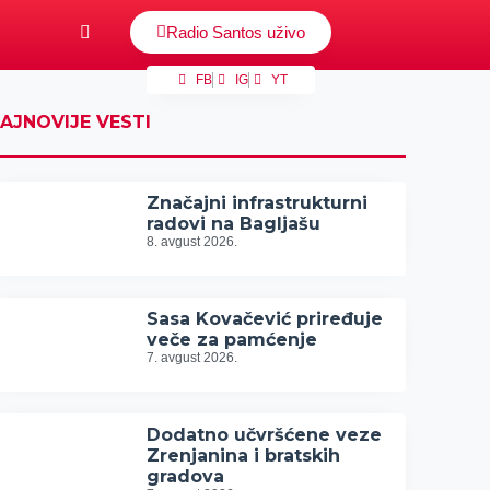
Radio Santos uživo
FB
IG
YT
AJNOVIJE VESTI
Značajni infrastrukturni
radovi na Bagljašu
8. avgust 2026.
Sasa Kovačević priređuje
veče za pamćenje
7. avgust 2026.
Dodatno učvršćene veze
Zrenjanina i bratskih
gradova