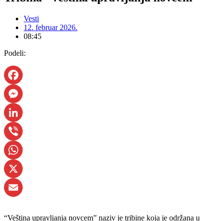
Vesti
12. februar 2026.
08:45
Podeli:
Facebook
Messenger
LinkedIn
Viber
WhatsApp
X
Email
“Veština upravljanja novcem” naziv je tribine koja je održana u