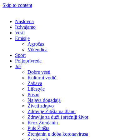
Skip to content
Naslovna
Izdvajamo
Vesti
Emisije
Agročas
Vikendica
Sport
Poljoprivreda
Još
Dobre vesti
Kulturni vodič
Zabava
Lifestyle
Posao
Najava događaja
Živeti zdravo
Zdravlje Žitišta na dlanu
Zdravlje za duži i srećniji život
Kroz Zrenjanin
Puls Žitišta
Zrenjanin u doba koronavirusa
Agro vesti