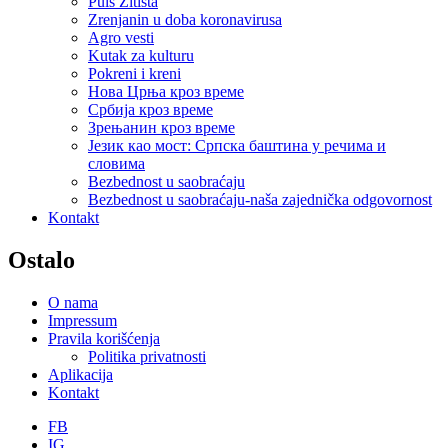
Puls Žitišta
Zrenjanin u doba koronavirusa
Agro vesti
Kutak za kulturu
Pokreni i kreni
Нова Црња кроз време
Србија кроз време
Зрењанин кроз време
Језик као мост: Српска баштина у речима и
словима
Bezbednost u saobraćaju
Bezbednost u saobraćaju-naša zajednička odgovornost
Kontakt
Ostalo
O nama
Impressum
Pravila korišćenja
Politika privatnosti
Aplikacija
Kontakt
FB
IG