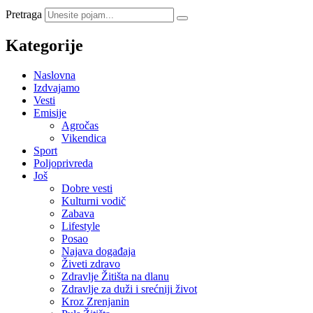
Pretraga
Kategorije
Naslovna
Izdvajamo
Vesti
Emisije
Agročas
Vikendica
Sport
Poljoprivreda
Još
Dobre vesti
Kulturni vodič
Zabava
Lifestyle
Posao
Najava događaja
Živeti zdravo
Zdravlje Žitišta na dlanu
Zdravlje za duži i srećniji život
Kroz Zrenjanin