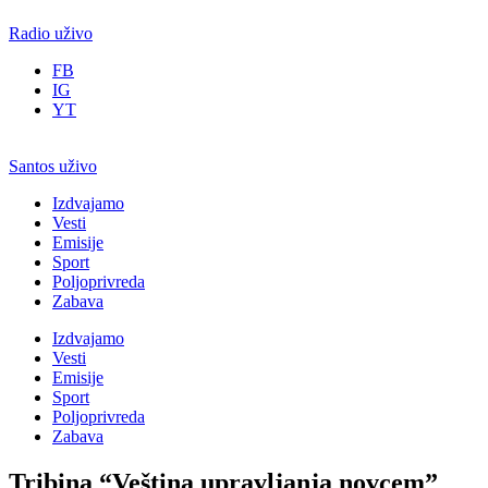
Radio uživo
FB
IG
YT
Santos uživo
Izdvajamo
Vesti
Emisije
Sport
Poljoprivreda
Zabava
Izdvajamo
Vesti
Emisije
Sport
Poljoprivreda
Zabava
Tribina “Veština upravljanja novcem”