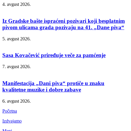
4. avgust 2026.
Iz Gradske bašte ispraćeni pozivari koji besplatnim
pivom ulicama grada pozivaju na 41. „Dane piva“
5. avgust 2026.
Sasa Kovačević priređuje veče za pamćenje
7. avgust 2026.
Manifestacija „Dani piva“ protiče u znaku
kvalitetne muzike i dobre zabave
6. avgust 2026.
Početna
Izdvajamo
Meni