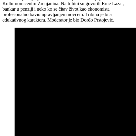
Kulturnom centru Zrenjanina. Na tribini su govorili Erne Lazar,
bankar u penziji i neko ko se čitav život kao ekonomista
profesionalno bavio upravljanjem novcem. Tribina je bila
edukativnog karaktera. Moderator je bio Đorđo Prstojević.