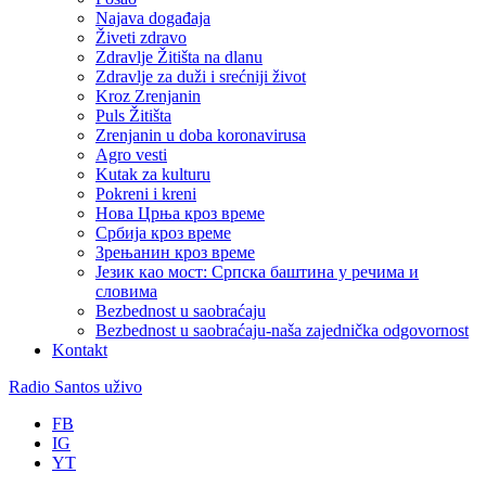
Najava događaja
Živeti zdravo
Zdravlje Žitišta na dlanu
Zdravlje za duži i srećniji život
Kroz Zrenjanin
Puls Žitišta
Zrenjanin u doba koronavirusa
Agro vesti
Kutak za kulturu
Pokreni i kreni
Нова Црња кроз време
Србија кроз време
Зрењанин кроз време
Језик као мост: Српска баштина у речима и
словима
Bezbednost u saobraćaju
Bezbednost u saobraćaju-naša zajednička odgovornost
Kontakt
Radio Santos uživo
FB
IG
YT