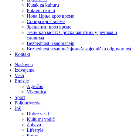
Kutak za kulturu
Pokreni i kreni
Нова Црња кроз време
Србија кроз време
Зрењанин кроз време
Језик као мост: Српска баштина у речима и
словима
Bezbednost u saobraćaju
Bezbednost u saobraćaju-naša zajednička odgovornost
Kontakt
Naslovna
Izdvajamo
Vesti
Emisije
Agročas
Vikendica
Sport
Poljoprivreda
Još
Dobre vesti
Kulturni vodič
Zabava
Lifestyle
Posao