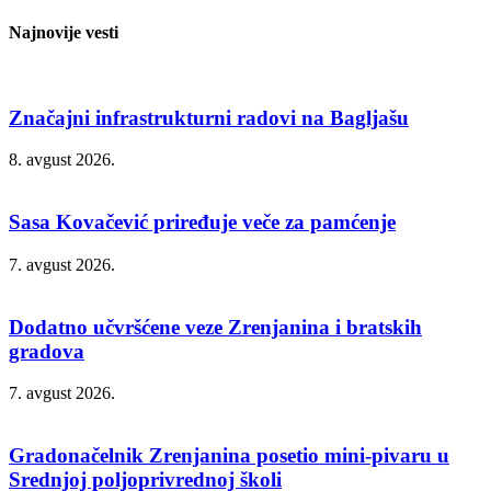
Najnovije vesti
Značajni infrastrukturni radovi na Bagljašu
8. avgust 2026.
Sasa Kovačević priređuje veče za pamćenje
7. avgust 2026.
Dodatno učvršćene veze Zrenjanina i bratskih
gradova
7. avgust 2026.
Gradonačelnik Zrenjanina posetio mini-pivaru u
Srednjoj poljoprivrednoj školi