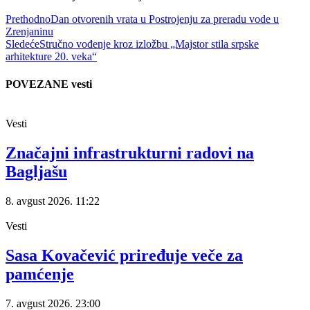
Prethodno
Dan otvorenih vrata u Postrojenju za preradu vode u
Zrenjaninu
Sledeće
Stručno vođenje kroz izložbu „Majstor stila srpske
arhitekture 20. veka“
POVEZANE vesti
Vesti
Značajni infrastrukturni radovi na
Bagljašu
8. avgust 2026.
11:22
Vesti
Sasa Kovačević priređuje veče za
pamćenje
7. avgust 2026.
23:00