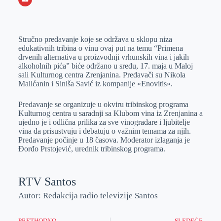
o
n
e
e
a
E
k
g
d
r
t
m
Stručno predavanje koje se održava u sklopu niza
e
I
s
a
edukativnih tribina o vinu ovaj put na temu “Primena
r
n
A
i
drvenih alternativa u proizvodnji vrhunskih vina i jakih
alkoholnih pića” biće održano u sredu, 17. maja u Maloj
p
l
sali Kulturnog centra Zrenjanina. Predavači su Nikola
p
Malićanin i Siniša Savić iz kompanije «Enovitis».
Predavanje se organizuje u okviru tribinskog programa
Kulturnog centra u saradnji sa Klubom vina iz Zrenjanina a
ujedno je i odlična prilika za sve vinogradare i ljubitelje
vina da prisustvuju i debatuju o važnim temama za njih.
Predavanje počinje u 18 časova. Moderator izlaganja je
Đorđo Prstojević, urednik tribinskog programa.
RTV Santos
Autor: Redakcija radio televizije Santos
PRETHODNO
SLEDEĆE