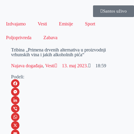
Santos uživo
Izdvajamo
Vesti
Emisije
Sport
Poljoprivreda
Zabava
Tribina „Primena drvenih alternativa u proizvodnji
vrhunskih vina i jakih alkoholnih pića“
Najava događaja
,
Vesti
13. maj 2023.
18:59
Podeli:
F
a
M
c
e
L
e
s
i
V
b
s
n
i
W
o
e
k
b
h
X