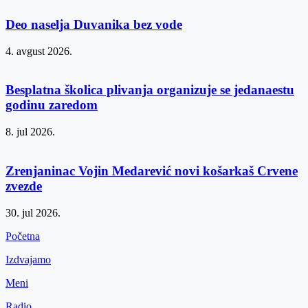
Deo naselja Duvanika bez vode
4. avgust 2026.
Besplatna školica plivanja organizuje se jedanaestu
godinu zaredom
8. jul 2026.
Zrenjaninac Vojin Medarević novi košarkaš Crvene
zvezde
30. jul 2026.
Početna
Izdvajamo
Meni
Radio