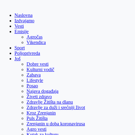
Skip
to
Naslovna
content
Izdvajamo
Vesti
Emisije
Agročas
Vikendica
Sport
Poljoprivreda
Još
Dobre vesti
Kulturni vodič
Zabava
Lifestyle
Posao
Najava događaja
Živeti zdravo
Zdravlje Žitišta na dlanu
Zdravlje za duži i srećniji život
Kroz Zrenjanin
Puls Žitišta
Zrenjanin u doba koronavirusa
Agro vesti
Kutak za kulturu