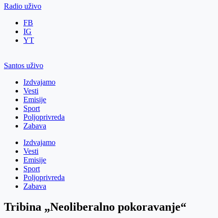
Radio uživo
FB
IG
YT
Santos uživo
Izdvajamo
Vesti
Emisije
Sport
Poljoprivreda
Zabava
Izdvajamo
Vesti
Emisije
Sport
Poljoprivreda
Zabava
Tribina „Neoliberalno pokoravanje“