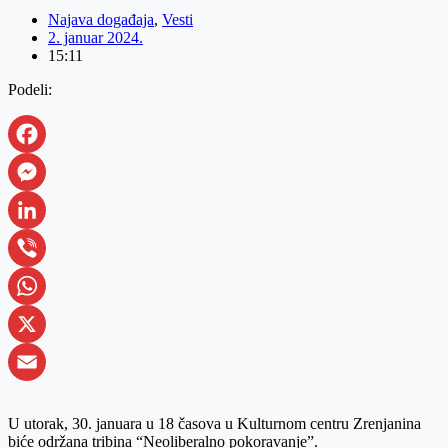
Najava događaja
,
Vesti
2. januar 2024.
15:11
Podeli:
Facebook
Messenger
LinkedIn
Viber
WhatsApp
X
Email
U utorak, 30. januara u 18 časova u Kulturnom centru Zrenjanina
biće održana tribina “Neoliberalno pokoravanje”.