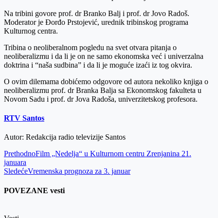
Na tribini govore prof. dr Branko Balj i prof. dr Jovo Radoš.
Moderator je Đorđo Prstojević, urednik tribinskog programa
Kulturnog centra.
Tribina o neoliberalnom pogledu na svet otvara pitanja o
neoliberalizmu i da li je on ne samo ekonomska već i univerzalna
doktrina i “naša sudbina” i da li je moguće izaći iz tog okvira.
O ovim dilemama dobićemo odgovore od autora nekoliko knjiga o
neoliberalizmu prof. dr Branka Balja sa Ekonomskog fakulteta u
Novom Sadu i prof. dr Jova Radoša, univerzitetskog profesora.
RTV Santos
Autor: Redakcija radio televizije Santos
Prethodno
Film „Nedelja“ u Kulturnom centru Zrenjanina 21.
januara
Sledeće
Vremenska prognoza za 3. januar
POVEZANE vesti