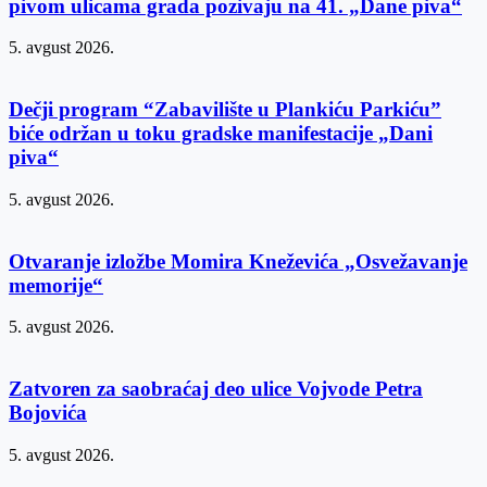
pivom ulicama grada pozivaju na 41. „Dane piva“
5. avgust 2026.
Dečji program “Zabavilište u Plankiću Parkiću”
biće održan u toku gradske manifestacije „Dani
piva“
5. avgust 2026.
Otvaranje izložbe Momira Kneževića „Osvežavanje
memorije“
5. avgust 2026.
Zatvoren za saobraćaj deo ulice Vojvode Petra
Bojovića
5. avgust 2026.