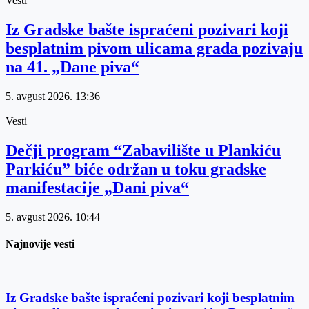
Vesti
Iz Gradske bašte ispraćeni pozivari koji
besplatnim pivom ulicama grada pozivaju
na 41. „Dane piva“
5. avgust 2026.
13:36
Vesti
Dečji program “Zabavilište u Plankiću
Parkiću” biće održan u toku gradske
manifestacije „Dani piva“
5. avgust 2026.
10:44
Najnovije vesti
Iz Gradske bašte ispraćeni pozivari koji besplatnim