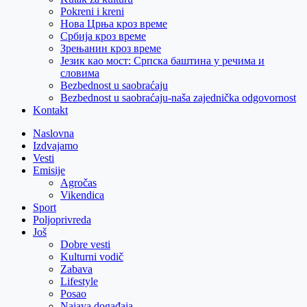
Pokreni i kreni
Нова Црња кроз време
Србија кроз време
Зрењанин кроз време
Језик као мост: Српска баштина у речима и
словима
Bezbednost u saobraćaju
Bezbednost u saobraćaju-naša zajednička odgovornost
Kontakt
Naslovna
Izdvajamo
Vesti
Emisije
Agročas
Vikendica
Sport
Poljoprivreda
Još
Dobre vesti
Kulturni vodič
Zabava
Lifestyle
Posao
Najava događaja