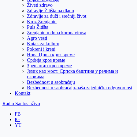
Živeti zdravo
Zdravlje Žitišta na dlanu
Zdravlje za duži i srećniji život
Kroz Zrenjanin
Puls Žitišta
Zrenjanin u doba koronavirusa
Agro vesti
Kutak za kulturu
Pokreni i kreni
Нова Црња кроз време
Србија кроз време
Зрењанин кроз време
Језик као мост: Српска баштина у речима и
словима
Bezbednost u saobraćaju
Bezbednost u saobraćaju-naša zajednička odgovornost
Kontakt
Radio Santos uživo
FB
IG
YT