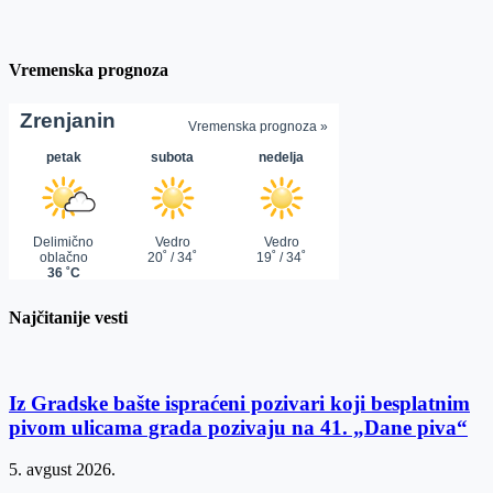
Vremenska prognoza
Najčitanije vesti
Iz Gradske bašte ispraćeni pozivari koji besplatnim
pivom ulicama grada pozivaju na 41. „Dane piva“
5. avgust 2026.