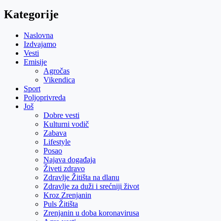
Kategorije
Naslovna
Izdvajamo
Vesti
Emisije
Agročas
Vikendica
Sport
Poljoprivreda
Još
Dobre vesti
Kulturni vodič
Zabava
Lifestyle
Posao
Najava događaja
Živeti zdravo
Zdravlje Žitišta na dlanu
Zdravlje za duži i srećniji život
Kroz Zrenjanin
Puls Žitišta
Zrenjanin u doba koronavirusa