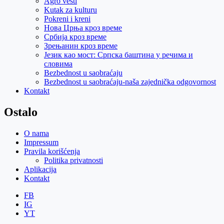
Agro vesti
Kutak za kulturu
Pokreni i kreni
Нова Црња кроз време
Србија кроз време
Зрењанин кроз време
Језик као мост: Српска баштина у речима и
словима
Bezbednost u saobraćaju
Bezbednost u saobraćaju-naša zajednička odgovornost
Kontakt
Ostalo
O nama
Impressum
Pravila korišćenja
Politika privatnosti
Aplikacija
Kontakt
FB
IG
YT