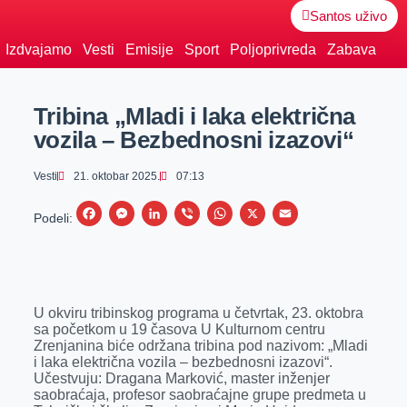
Santos uživo
Izdvajamo
Vesti
Emisije
Sport
Poljoprivreda
Zabava
Tribina „Mladi i laka električna
vozila – Bezbednosni izazovi“
Vesti
21. oktobar 2025.
07:13
F
M
L
V
W
X
E
Podeli:
a
e
i
i
h
m
c
s
n
b
a
a
e
s
k
e
t
i
U okviru tribinskog programa u četvrtak, 23. oktobra
b
e
e
r
s
l
sa početkom u 19 časova U Kulturnom centru
o
n
d
A
Zrenjanina biće održana tribina pod nazivom: „Mladi
i laka električna vozila – bezbednosni izazovi“.
o
g
I
p
Učestvuju: Dragana Marković, master inženjer
k
e
n
p
saobraćaja, profesor saobraćajne grupe predmeta u