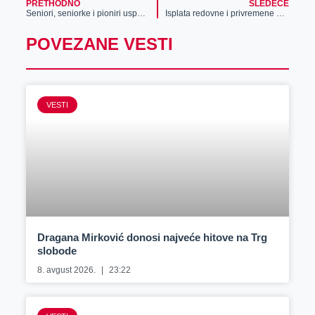
PRETHODNO
SLEDEĆE
Seniori, seniorke i pioniri uspešni. Pobedama otpočeli početak sezone. Juniori poraženi u prvom kolu
Isplata redovne i privremene novčane naknade za septembar
POVEZANE VESTI
VESTI
Dragana Mirković donosi najveće hitove na Trg
slobode
8. avgust 2026.
23:22