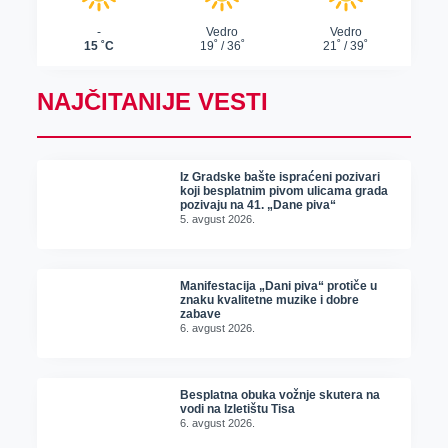
NAJČITANIJE VESTI
Iz Gradske bašte ispraćeni pozivari
koji besplatnim pivom ulicama grada
pozivaju na 41. „Dane piva“
5. avgust 2026.
Manifestacija „Dani piva“ protiče u
znaku kvalitetne muzike i dobre
zabave
6. avgust 2026.
Besplatna obuka vožnje skutera na
vodi na Izletištu Tisa
6. avgust 2026.