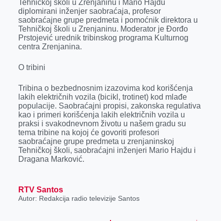
Tehničkoj školi u Zrenjaninu i Mario Hajdu
r
diplomirani inženjer saobraćaja, profesor
saobraćajne grupe predmeta i pomoćnik direktora u
Tehničkoj školi u Zrenjaninu. Moderator je Đorđo
Prstojević urednik tribinskog programa Kulturnog
centra Zrenjanina.
O tribini
Tribina o bezbednosnim izazovima kod korišćenja
lakih električnih vozila (bicikl, trotinet) kod mlađe
populacije. Saobraćajni propisi, zakonska regulativa
kao i primeri korišćenja lakih električnih vozila u
praksi i svakodnevnom životu u našem gradu su
tema tribine na kojoj će govoriti profesori
saobraćajne grupe predmeta u zrenjaninskoj
Tehničkoj školi, saobraćajni inženjeri Mario Hajdu i
Dragana Marković.
RTV Santos
Autor: Redakcija radio televizije Santos