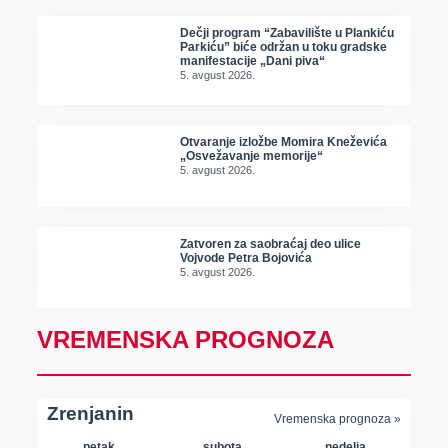
Dečji program “Zabavilište u Plankiću
Parkiću” biće održan u toku gradske
manifestacije „Dani piva“
5. avgust 2026.
Otvaranje izložbe Momira Kneževića
„Osvežavanje memorije“
5. avgust 2026.
Zatvoren za saobraćaj deo ulice
Vojvode Petra Bojovića
5. avgust 2026.
VREMENSKA PROGNOZA