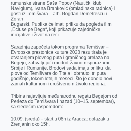
rumunske strane Saša Popov (Nautički klub
r
Navigium), Ivana Branković (omladinska radnica) i
gosti iz Temišvara – arh. Bogdan Demetrescu i
Zoran
Bugarski. Publika će imati priliku da pogleda film
„Ecluse pe Bega“, koji prikazuje zajedničke
inicijative i život na reci.
Saradnja započeta tokom programa Temišvar –
Evropska prestonica kulture 2023 rezultirala je
otvaranjem plovnog puta i graničnog prelaza na
Begeju, zahvaljujući međudržavnom sporazumu
Srbije i Rumunije. Brodovi sada imaju priliku da
plove od Temišvara do Titela i obrnuto, tri puta
godišnje, tokom letnjih meseci, što je donelo novi
zamah kulturnom i društvenom životu regiona.
Tribina najavljuje međunarodnu regatu Begejom od
Perleza do Temišvara i nazad (10–15. septembar),
sa sledećim rasporedom:
10.09. (sreda) – start u 08h iz Aradca; dolazak u
Zrenjanin oko 15h.