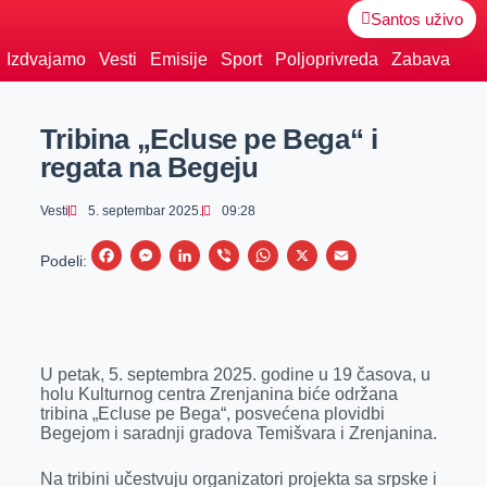
Santos uživo
Izdvajamo
Vesti
Emisije
Sport
Poljoprivreda
Zabava
Tribina „Ecluse pe Bega“ i
regata na Begeju
Vesti
5. septembar 2025.
09:28
F
M
L
V
W
X
E
Podeli:
a
e
i
i
h
m
c
s
n
b
a
a
e
s
k
e
t
i
U petak, 5. septembra 2025. godine u 19 časova, u
b
e
e
r
s
l
holu Kulturnog centra Zrenjanina biće održana
o
n
d
A
tribina „Ecluse pe Bega“, posvećena plovidbi
Begejom i saradnji gradova Temišvara i Zrenjanina.
o
g
I
p
k
e
n
p
Na tribini učestvuju organizatori projekta sa srpske i