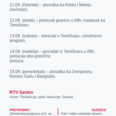
11.09. (četvrtak) – plovidba ka Kleku i Itebeju
(noćenje).
12.09. (petak) – prelazak granice u 09h; nastavak ka
Temišvaru.
13.09. (subota) – boravak u Temišvaru, celodnevni
program.
14.09. (nedelja) – povratak iz Temišvara u 08h,
prelazak oba granična
prelaza.
15.09. (ponedeljak) – plovidba ka Zrenjaninu,
Novom Sadu i Beogradu.
RTV Santos
Autor: Redakcija radio televizije Santos
PRETHODNO
SLEDEĆE
Vremenska prognoza za 5. septembar
Foto i video snimanje skupova građana