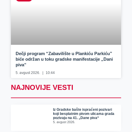
Dečji program “Zabavilište u Plankiću Parkiću”
biće održan u toku gradske manifestacije „Dani
piva“
5. avgust 2026.
10:44
NAJNOVIJE VESTI
Iz Gradske bašte ispraćeni pozivari
koji besplatnim pivom ulicama grada
pozivaju na 41. „Dane piva“
5. avgust 2026.