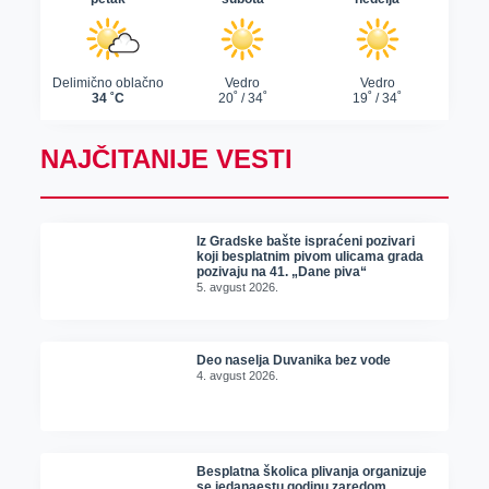
NAJČITANIJE VESTI
Iz Gradske bašte ispraćeni pozivari
koji besplatnim pivom ulicama grada
pozivaju na 41. „Dane piva“
5. avgust 2026.
Deo naselja Duvanika bez vode
4. avgust 2026.
Besplatna školica plivanja organizuje
se jedanaestu godinu zaredom