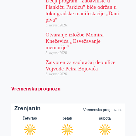
Dečji program “Zabavilište u
Plankiću Parkiću” biće održan u
toku gradske manifestacije „Dani
piva“
5. avgust 2026.
Otvaranje izložbe Momira
Kneževića „Osvežavanje
memorije“
5. avgust 2026.
Zatvoren za saobraćaj deo ulice
Vojvode Petra Bojovića
5. avgust 2026.
Vremenska prognoza