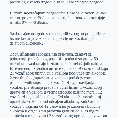
proteklog vikenda dogodile su se 3 saobraćajne nezgode.
r
n
A
i
p
l
U ovim saobraćajnim nezgodama 1 osoba je zadobila lake
telesne povrede. Pričinjena materijalna šteta se procenjuje
p
na oko 270.000 dinara.
Saobraćajne nezgode su se dogodile zbog: neprilagođene
brzine kretanja vozilom-1 i upravljanja vozilom pod
dejstvom alkohola-2
Zbog učinjenih saobraćajnih prekršaja, zahtevi za
pokretanje prekršajnog postupka podneti su protiv 50
učesnika u saobraćaju i izdato je 295 prekršajnih naloga.
Istovremeno, iz saobraćaja je isključeno 39 vozača, od toga
21 vozač zbog upravljanja vozilom pod uticajem alkohola,
2 vozača zbog upravljanja vozilom pod dejstvom
psihoaktivnih supstanci, 3 vozača zbog upravljanja
vozilom pre sticanja prava na upravljanje, 1 vozač zbog
upravljanja vozilom u vrema izrečene zaštitne mere i 12
vozača zbog ostalih razloga. Od ukupno 21 vozača koja su
upravljala vozilom pod uticajem alkohola, zadržano je 5
vozača u trajanju od 12 časova jer je izmerena količina
alkohola u organizmu prelazila granicu od 1,20 mg/ml
alkohola u organizmu i 2 vozača zbog upravljanja vozilom