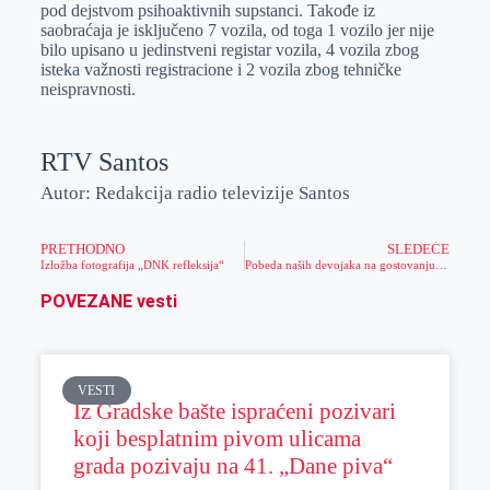
pod dejstvom psihoaktivnih supstanci. Takođe iz
saobraćaja je isključeno 7 vozila, od toga 1 vozilo jer nije
bilo upisano u jedinstveni registar vozila, 4 vozila zbog
isteka važnosti registracione i 2 vozila zbog tehničke
neispravnosti.
RTV Santos
Autor: Redakcija radio televizije Santos
PRETHODNO
SLEDEĆE
Izložba fotografija „DNK refleksija“
Pobeda naših devojaka na gostovanju u Krajišniku!
POVEZANE vesti
VESTI
Iz Gradske bašte ispraćeni pozivari
koji besplatnim pivom ulicama
grada pozivaju na 41. „Dane piva“