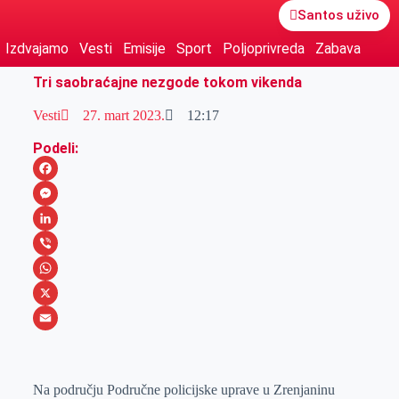
Santos uživo
Izdvajamo
Vesti
Emisije
Sport
Poljoprivreda
Zabava
Tri saobraćajne nezgode tokom vikenda
Vesti
27. mart 2023.
12:17
Podeli:
F
a
M
c
e
L
e
s
i
V
b
s
n
i
W
o
e
k
b
h
X
o
n
e
e
a
E
k
g
d
r
t
m
Na području Područne policijske uprave u Zrenjaninu
e
I
s
a