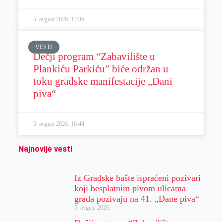
5. avgust 2026.
13:36
VESTI
Dečji program “Zabavilište u
Plankiću Parkiću” biće održan u
toku gradske manifestacije „Dani
piva“
5. avgust 2026.
10:44
Najnovije vesti
Iz Gradske bašte ispraćeni pozivari
koji besplatnim pivom ulicama
grada pozivaju na 41. „Dane piva“
5. avgust 2026.