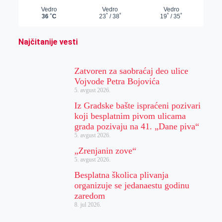
Najčitanije vesti
Zatvoren za saobraćaj deo ulice
Vojvode Petra Bojovića
5. avgust 2026.
Iz Gradske bašte ispraćeni pozivari
koji besplatnim pivom ulicama
grada pozivaju na 41. „Dane piva“
5. avgust 2026.
„Zrenjanin zove“
5. avgust 2026.
Besplatna školica plivanja
organizuje se jedanaestu godinu
zaredom
8. jul 2026.