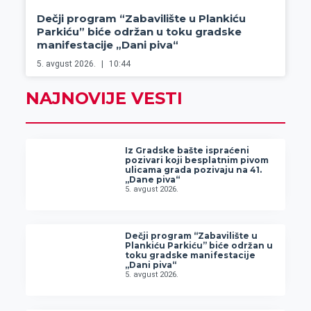
Dečji program “Zabavilište u Plankiću
Parkiću” biće održan u toku gradske
manifestacije „Dani piva“
5. avgust 2026.
10:44
NAJNOVIJE VESTI
Iz Gradske bašte ispraćeni
pozivari koji besplatnim pivom
ulicama grada pozivaju na 41.
„Dane piva“
5. avgust 2026.
Dečji program “Zabavilište u
Plankiću Parkiću” biće održan u
toku gradske manifestacije
„Dani piva“
5. avgust 2026.