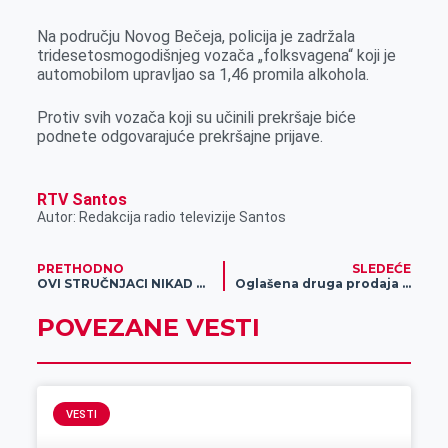
Na području Novog Bečeja, policija je zadržala
tridesetosmogodišnjeg vozača „folksvagena“ koji je
automobilom upravljao sa 1,46 promila alkohola.
Protiv svih vozača koji su učinili prekršaje biće
podnete odgovarajuće prekršajne prijave.
RTV Santos
Autor: Redakcija radio televizije Santos
PRETHODNO
SLEDEĆE
OVI STRUČNJACI NIKAD NE GREŠE: Evo kakav će epilog biti na predstojećim američkim izborima
Oglašena druga prodaja Industrije mesa BEK u stečaju
POVEZANE VESTI
VESTI