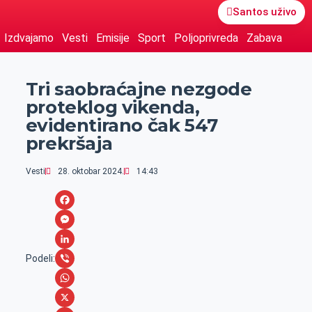
Santos uživo
Izdvajamo
Vesti
Emisije
Sport
Poljoprivreda
Zabava
Tri saobraćajne nezgode
proteklog vikenda,
evidentirano čak 547
prekršaja
Vesti
28. oktobar 2024.
14:43
F
a
M
c
e
L
Podeli:
e
s
i
V
b
s
n
i
W