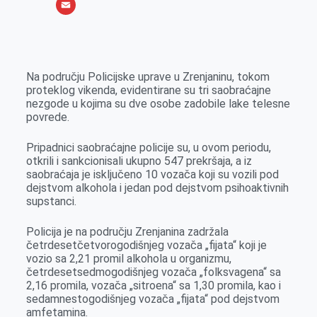
o
e
k
b
h
X
o
n
e
e
a
E
k
g
d
r
t
m
e
I
s
a
Na području Policijske uprave u Zrenjaninu, tokom
r
n
A
i
proteklog vikenda, evidentirane su tri saobraćajne
nezgode u kojima su dve osobe zadobile lake telesne
p
l
povrede.
p
Pripadnici saobraćajne policije su, u ovom periodu,
otkrili i sankcionisali ukupno 547 prekršaja, a iz
saobraćaja je isključeno 10 vozača koji su vozili pod
dejstvom alkohola i jedan pod dejstvom psihoaktivnih
supstanci.
Policija je na području Zrenjanina zadržala
četrdesetčetvorogodišnjeg vozača „fijata“ koji je
vozio sa 2,21 promil alkohola u organizmu,
četrdesetsedmogodišnjeg vozača „folksvagena“ sa
2,16 promila, vozača „sitroena“ sa 1,30 promila, kao i
sedamnestogodišnjeg vozača „fijata“ pod dejstvom
amfetamina.