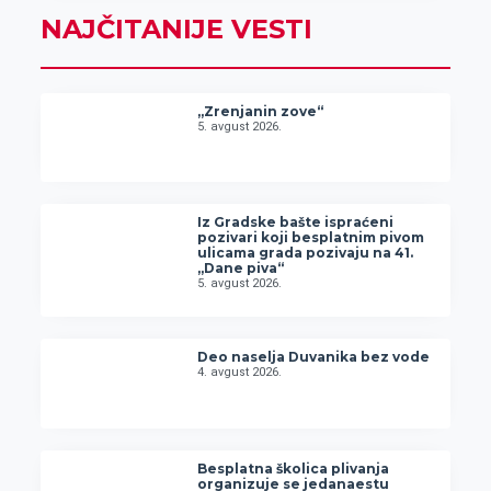
NAJČITANIJE VESTI
„Zrenjanin zove“
5. avgust 2026.
Iz Gradske bašte ispraćeni
pozivari koji besplatnim pivom
ulicama grada pozivaju na 41.
„Dane piva“
5. avgust 2026.
Deo naselja Duvanika bez vode
4. avgust 2026.
Besplatna školica plivanja
organizuje se jedanaestu