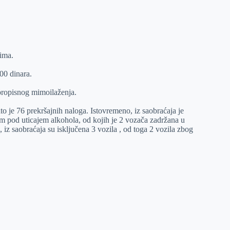
ima.
00 dinara.
propisnog mimoilaženja.
to je 76 prekršajnih naloga. Istovremeno, iz saobraćaja je
om pod uticajem alkohola, od kojih je 2 vozača zadržana u
iz saobraćaja su isključena 3 vozila , od toga 2 vozila zbog