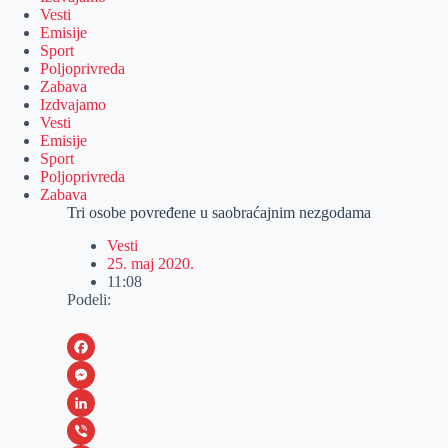
Vesti
Emisije
Sport
Poljoprivreda
Zabava
Izdvajamo
Vesti
Emisije
Sport
Poljoprivreda
Zabava
Tri osobe povređene u saobraćajnim nezgodama
Vesti
25. maj 2020.
11:08
Podeli:
F
a
M
c
e
L