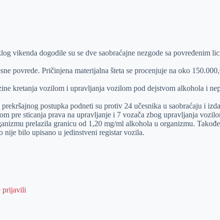
klog vikenda dogodile su se dve saobraćajne nezgode sa povređenim lic
sne povrede. Pričinjena materijalna šteta se procenjuje na oko 150.000,
ine kretanja vozilom i upravljanja vozilom pod dejstvom alkohola i ne
 prekršajnog postupka podneti su protiv 24 učesnika u saobraćaju i izda
lom pre sticanja prava na upravljanje i 7 vozača zbog upravljanja vozil
rganizmu prelazila granicu od 1,20 mg/ml alkohola u organizmu. Takođe, 
 nije bilo upisano u jedinstveni registar vozila.
prijavili