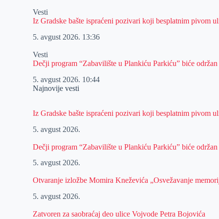
Vesti
Iz Gradske bašte ispraćeni pozivari koji besplatnim pivom 
5. avgust 2026.
13:36
Vesti
Dečji program “Zabavilište u Plankiću Parkiću” biće održan
5. avgust 2026.
10:44
Najnovije vesti
Iz Gradske bašte ispraćeni pozivari koji besplatnim pivom 
5. avgust 2026.
Dečji program “Zabavilište u Plankiću Parkiću” biće održan
5. avgust 2026.
Otvaranje izložbe Momira Kneževića „Osvežavanje memori
5. avgust 2026.
Zatvoren za saobraćaj deo ulice Vojvode Petra Bojovića