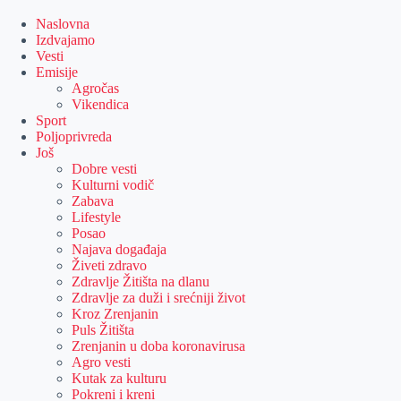
Skip
to
Naslovna
content
Izdvajamo
Vesti
Emisije
Agročas
Vikendica
Sport
Poljoprivreda
Još
Dobre vesti
Kulturni vodič
Zabava
Lifestyle
Posao
Najava događaja
Živeti zdravo
Zdravlje Žitišta na dlanu
Zdravlje za duži i srećniji život
Kroz Zrenjanin
Puls Žitišta
Zrenjanin u doba koronavirusa
Agro vesti
Kutak za kulturu
Pokreni i kreni