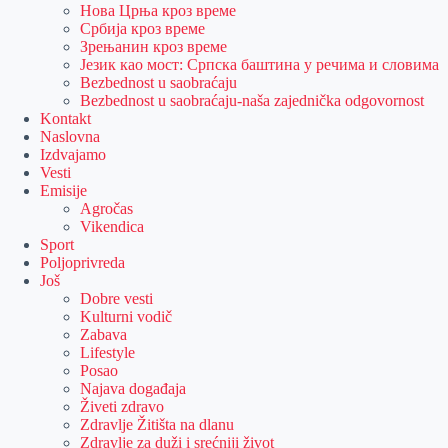
Нова Црња кроз време
Србија кроз време
Зрењанин кроз време
Језик као мост: Српска баштина у речима и словима
Bezbednost u saobraćaju
Bezbednost u saobraćaju-naša zajednička odgovornost
Kontakt
Naslovna
Izdvajamo
Vesti
Emisije
Agročas
Vikendica
Sport
Poljoprivreda
Još
Dobre vesti
Kulturni vodič
Zabava
Lifestyle
Posao
Najava događaja
Živeti zdravo
Zdravlje Žitišta na dlanu
Zdravlje za duži i srećniji život