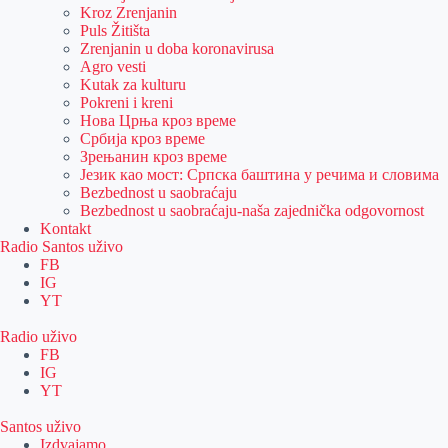
Kroz Zrenjanin
Puls Žitišta
Zrenjanin u doba koronavirusa
Agro vesti
Kutak za kulturu
Pokreni i kreni
Нова Црња кроз време
Србија кроз време
Зрењанин кроз време
Језик као мост: Српска баштина у речима и словима
Bezbednost u saobraćaju
Bezbednost u saobraćaju-naša zajednička odgovornost
Kontakt
Radio Santos uživo
FB
IG
YT
Radio uživo
FB
IG
YT
Santos uživo
Izdvajamo