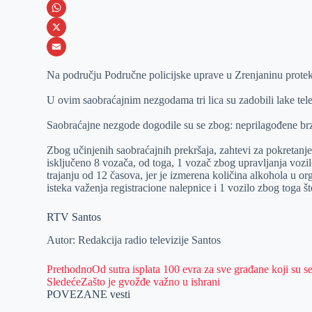
e
s
i
V
b
s
n
i
W
o
e
k
b
h
X
o
n
e
e
a
E
Na području Područne policijske uprave u Zrenjaninu prote
k
g
d
r
t
m
U ovim saobraćajnim nezgodama tri lica su zadobili lake tele
e
I
s
a
r
n
A
i
Saobraćajne nezgode dogodile su se zbog: neprilagođene brz
p
l
Zbog učinjenih saobraćajnih prekršaja, zahtevi za pokretanje
isključeno 8 vozača, od toga, 1 vozač zbog upravljanja vozi
p
trajanju od 12 časova, jer je izmerena količina alkohola u o
isteka važenja registracione nalepnice i 1 vozilo zbog toga što
RTV Santos
Autor: Redakcija radio televizije Santos
Prethodno
Od sutra isplata 100 evra za sve građane koji su se 
Sledeće
Zašto je gvožđe važno u ishrani
POVEZANE vesti