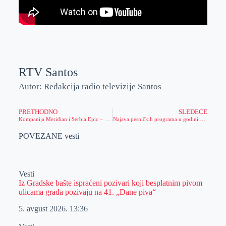
RTV Santos
Autor: Redakcija radio televizije Santos
PRETHODNO
SLEDEĆE
Kompanija Meridian i Serbia Epic – partnerstvo koje pomera granice sporta
Najava pesničkih programa u godini prestonice kulture
POVEZANE vesti
Vesti
Iz Gradske bašte ispraćeni pozivari koji besplatnim pivom
ulicama grada pozivaju na 41. „Dane piva“
5. avgust 2026.
13:36