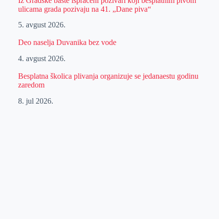
Iz Gradske bašte ispraćeni pozivari koji besplatnim pivom
ulicama grada pozivaju na 41. „Dane piva“
5. avgust 2026.
Deo naselja Duvanika bez vode
4. avgust 2026.
Besplatna školica plivanja organizuje se jedanaestu godinu
zaredom
8. jul 2026.