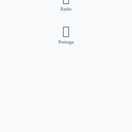
Radio
Pretraga
Pretraga
Kategorije
Ostalo
Naslovna
Izdvajamo