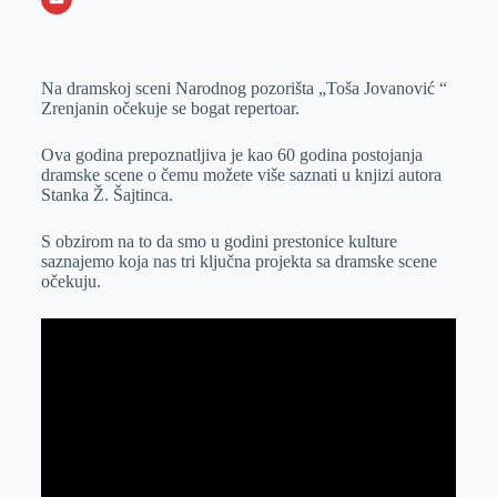
o
n
e
e
a
E
k
g
d
r
t
m
Na dramskoj sceni Narodnog pozorišta „Toša Jovanović “
e
I
s
a
Zrenjanin očekuje se bogat repertoar.
r
n
A
i
p
l
Ova godina prepoznatljiva je kao 60 godina postojanja
dramske scene o čemu možete više saznati u knjizi autora
p
Stanka Ž. Šajtinca.
S obzirom na to da smo u godini prestonice kulture
saznajemo koja nas tri ključna projekta sa dramske scene
očekuju.