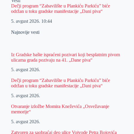
Vesti
Dečji program “Zabavilište u Plankiću Parkiću” biće
održan u toku gradske manifestacije „Dani piva“
5. avgust 2026.
10:44
Najnovije vesti
Iz Gradske bašte ispraćeni pozivari koji besplatnim pivom
ulicama grada pozivaju na 41. „Dane piva“
5. avgust 2026.
Dečji program “Zabavilište u Plankiću Parkiću” biće
održan u toku gradske manifestacije „Dani piva“
5. avgust 2026.
Otvaranje izložbe Momira Kneževića „Osvežavanje
memorije“
5. avgust 2026.
Zatvoren za saobraćaj deo ulice Vojvode Petra Bojovića