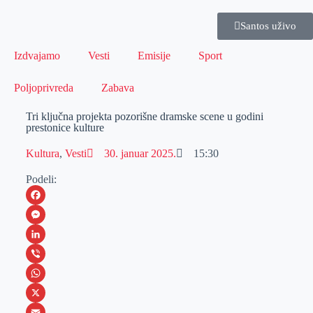
Santos uživo
Izdvajamo
Vesti
Emisije
Sport
Poljoprivreda
Zabava
Tri ključna projekta pozorišne dramske scene u godini
prestonice kulture
Kultura
,
Vesti
30. januar 2025.
15:30
Podeli:
F
a
M
c
e
L
e
s
i
V
b
s
n
i
W
o
e
k
b
h
X