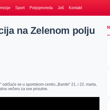
misije
Sport
Poljoprivreda
Još
Kontakt
cija na Zelenom polju
N
“ održaće se u sportskom centru „Bambi“ 21. i 22. marta,
nalnu večeru za sve prisutne.