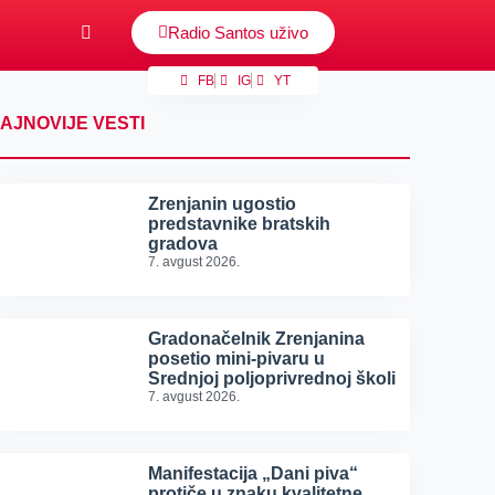
Radio Santos uživo
FB
IG
YT
AJNOVIJE VESTI
Zrenjanin ugostio
predstavnike bratskih
gradova
7. avgust 2026.
Gradonačelnik Zrenjanina
posetio mini-pivaru u
Srednjoj poljoprivrednoj školi
7. avgust 2026.
Manifestacija „Dani piva“
protiče u znaku kvalitetne