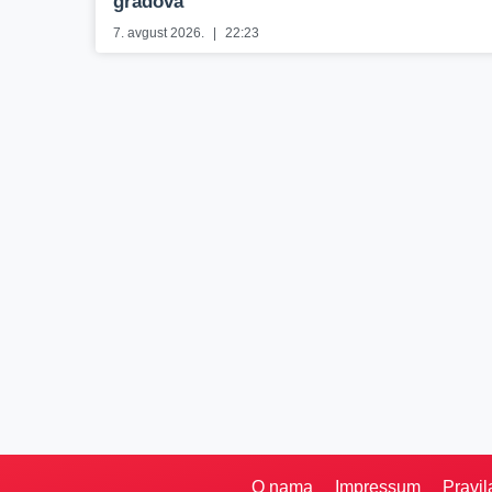
gradova
7. avgust 2026.
22:23
O nama
Impressum
Pravil