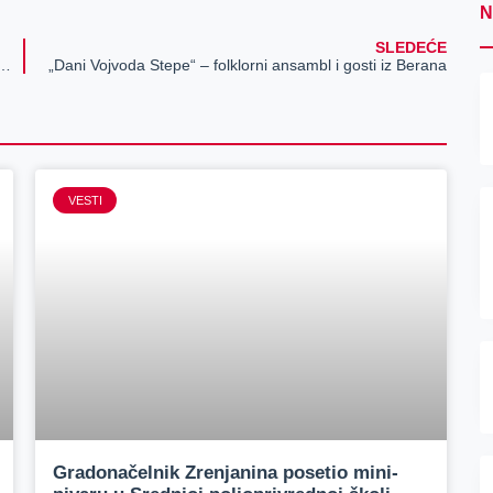
N
SLEDEĆE
je u Eko kvizu „Prljavo ili čisto – nije isto!“
„Dani Vojvoda Stepe“ – folklorni ansambl i gosti iz Berana
VESTI
Gradonačelnik Zrenjanina posetio mini-