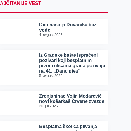
AJČITANIJE VESTI
Deo naselja Duvanika bez
vode
4. avgust 2026.
Iz Gradske bašte ispraćeni
pozivari koji besplatnim
pivom ulicama grada pozivaju
na 41. „Dane piva“
5. avgust 2026.
Zrenjaninac Vojin Medarević
novi košarkaš Crvene zvezde
30. jul 2026.
Besplatna školica plivanja