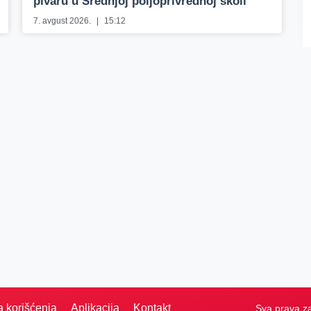
pivaru u Srednjoj poljoprivrednoj školi
7. avgust 2026.
15:12
a korišćenja
Aplikacija
Kontakt
Sva prava z