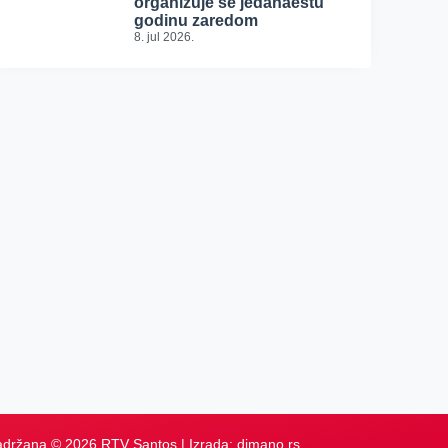
organizuje se jedanaestu
godinu zaredom
8. jul 2026.
adržana © 2026 RTV Santos | Izrada:
dimano.rs