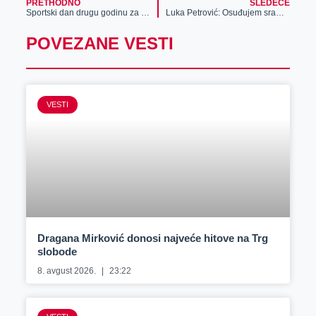
PRETHODNO
SLEDEĆE
Sportski dan drugu godinu za redom okupio veliki broj učenika i studenata
Luka Petrović: Osuđujem sramotno širenje mržnje na društvenim mrežama
POVEZANE VESTI
VESTI
Dragana Mirković donosi najveće hitove na Trg
slobode
8. avgust 2026.
23:22