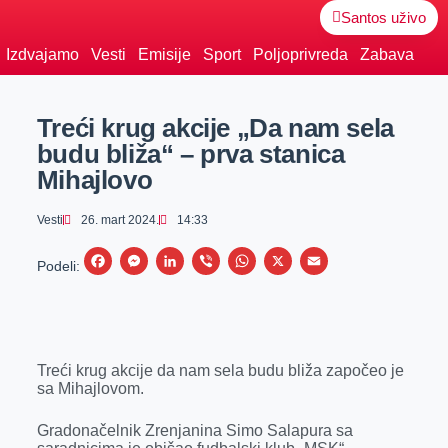
Santos uživo
Izdvajamo
Vesti
Emisije
Sport
Poljoprivreda
Zabava
Treći krug akcije „Da nam sela
budu bliža“ – prva stanica
Mihajlovo
Vesti
26. mart 2024.
14:33
F
M
L
V
W
X
E
Podeli:
a
e
i
i
h
m
c
s
n
b
a
a
e
s
k
e
t
i
Treći krug akcije da nam sela budu bliža započeo je
b
e
e
r
s
l
sa Mihajlovom.
o
n
d
A
o
g
I
p
Gradonačelnik Zrenjanina Simo Salapura sa