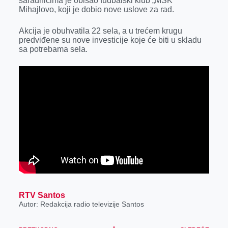
saradnicima je obišao fudbalski klub „MSK“
k
e
n
p
Mihajlovo, koji je dobio nove uslove za rad.
r
Akcija je obuhvatila 22 sela, a u trećem krugu
predviđene su nove investicije koje će biti u skladu
sa potrebama sela.
RTV Santos
Autor: Redakcija radio televizije Santos