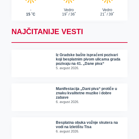
NAJČITANIJE VESTI
Iz Gradske bašte ispraćeni pozivari
koji besplatnim pivom ulicama grada
pozivaju na 41. „Dane piva“
5. avgust 2026.
Manifestacija „Dani piva“ protiče u
znaku kvalitetne muzike i dobre
zabave
6. avgust 2026.
Besplatna obuka vožnje skutera na
vodi na Izletištu Tisa
6. avgust 2026.