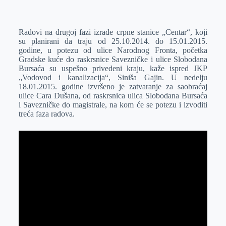
o
n
e
e
a
E
k
g
d
r
t
m
Radovi na drugoj fazi izrade crpne stanice „Centar“, koji
e
I
s
a
su planirani da traju od 25.10.2014. do 15.01.2015.
r
n
A
i
godine, u potezu od ulice Narodnog Fronta, početka
Gradske kuće do raskrsnice Savezničke i ulice Slobodana
p
l
Bursaća su uspešno privedeni kraju, kaže ispred JKP
p
„Vodovod i kanalizacija“, Siniša Gajin. U nedelju
18.01.2015. godine izvršeno je zatvaranje za saobraćaj
ulice Cara Dušana, od raskrsnica ulica Slobodana Bursaća
i Savezničke do magistrale, na kom će se potezu i izvoditi
treća faza radova.