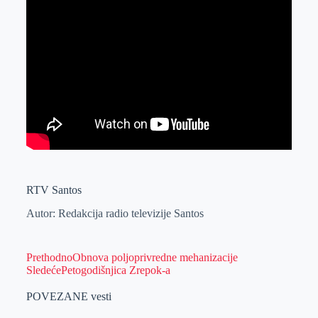
RTV Santos
Autor: Redakcija radio televizije Santos
Prethodno
Obnova poljoprivredne mehanizacije
Sledeće
Petogodišnjica Zrepok-a
POVEZANE vesti