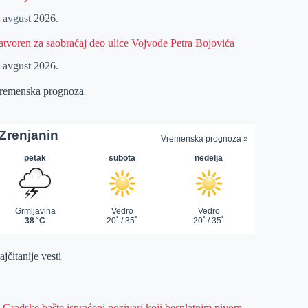
. avgust 2026.
atvoren za saobraćaj deo ulice Vojvode Petra Bojovića
. avgust 2026.
remenska prognoza
jčitanije vesti
z Gradske bašte ispraćeni pozivari koji besplatnim pivom