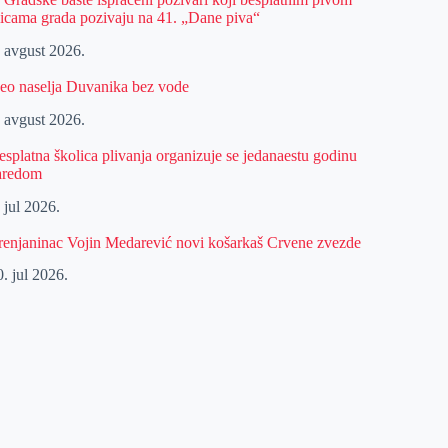
licama grada pozivaju na 41. „Dane piva“
. avgust 2026.
eo naselja Duvanika bez vode
. avgust 2026.
esplatna školica plivanja organizuje se jedanaestu godinu
aredom
 jul 2026.
renjaninac Vojin Medarević novi košarkaš Crvene zvezde
. jul 2026.