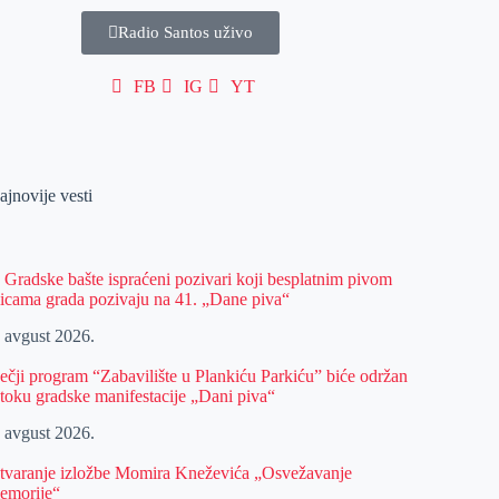
Radio Santos uživo
FB
IG
YT
ajnovije vesti
z Gradske bašte ispraćeni pozivari koji besplatnim pivom
licama grada pozivaju na 41. „Dane piva“
. avgust 2026.
ečji program “Zabavilište u Plankiću Parkiću” biće održan
 toku gradske manifestacije „Dani piva“
. avgust 2026.
tvaranje izložbe Momira Kneževića „Osvežavanje
emorije“