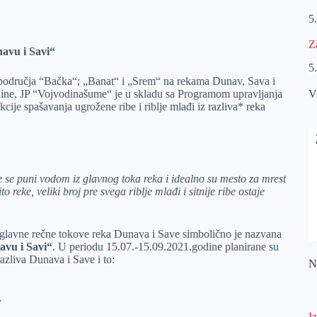
5
Z
navu i Savi“
5
 područja “Bačka“; „Banat“ i „Srem“ na rekama Dunav, Sava i
dine, JP “Vojvodinašume“ je u skladu sa Programom upravljanja
V
ije spašavanja ugrožene ribe i riblje mlađi iz razliva* reka
je se puni vodom iz glavnog toka reka i idealno su mesto za mrest
reke, veliki broj pre svega riblje mlađi i sitnije ribe ostaje
a u glavne rečne tokove reka Dunava i Save simbolično je nazvana
avu i Savi“
. U periodu 15.07.-15.09.2021.godine planirane su
razliva Dunava i Save i to:
Na
v
I