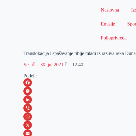
Naslovna
Iz
Emisije
Spor
Poljoprivreda
Translokacija i spašavanje riblje mlađi iz razliva reka Dun
Vesti
30. jul 2021.
12:40
Podeli:
F
a
M
c
e
L
e
s
i
V
b
s
n
i
W
o
e
k
b
h
X