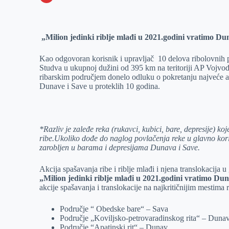
o
n
e
e
a
E
k
g
d
r
t
m
„Milion jedinki riblje mlađi u 2021.godini vratimo Du
e
I
s
a
r
n
A
i
Kao odgovoran korisnik i upravljač 10 delova ribolovnih
p
l
Studva u ukupnoj dužini od 395 km na teritoriji AP Vojvo
ribarskim područjem donelo odluku o pokretanju najveće akc
p
Dunave i Save u proteklih 10 godina.
*
Razliv je
zaleđe reka (rukavci, kubici, bare, depresije) ko
ribe.Ukoliko dođe do naglog povlačenja reke u glavno korito 
zarobljen u barama i depresijama Dunava i Save.
Akcija spašavanja ribe i riblje mlađi i njena translokacij
„Milion jedinki riblje mlađi u 2021.godini vratimo Dun
akcije spašavanja i translokacije na najkritičnijim mestima 
Područje “ Obedske bare“ – Sava
Područje „Koviljsko-petrovaradinskog rita“ – Duna
Područje “Apatinski rit“ – Dunav