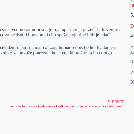
u
5
D
zovna sopstvenom radnom snagom, a upušćen je poziv i Udruženjima
 ovu korisnu i humanu akciju spašavanja ribe i riblje mlađi.
4
B
 navedenim područjma realizuje humano i bezbedno hvatanje i
z
oliko se pokaže potreba, akcija će biti proširena i na druga
8.
Z
30
SLEDEĆE
Janoš Balint: Povrće iz plastenika kvalitetnije od onog koje se uzgaja na otvorenom