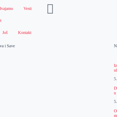
dvajamo
Vesti
t
Još
Kontakt
ava i Save
N
I
u
5
D
u
5
O
m