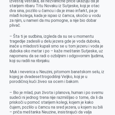
izveštaj veštaka, ali nezvanične priče ukazuju da je
starijem ribaru Titu Novaku iz Sutjeske, koji je otac
dva sina, pozlilo u čamcu i da je imao infarkt, pa je
mlađi kolega, kada je ispao iz čamca, skočio u vodu
za njim, u nameri da mu pomogne, a nije bio dobar
plivač.
– Šta ti je sudbina, izgleda da su se u momentu
tragedije zadesili u delu jezera gde je voda duboka,
inače u mladosti kupali smo se u tom jezeru i voda je
duboka oko metar i po – kaže meštanin Sutjeske, uz
napomenu da se radi o ozbiljnim i odgovornim ljudima,
koji su radili na ribnjaku.
Muk i neverica u Neuzini, pitomom banatskom selu, iz
kojeg je dvadesettrogodišnji Veljko, koji je u
porodičnoj kući živeo sa ocem i bakom.
– Bio je mlad, pun života i planova, human i po svemu
sudeći ni jednog trena nije razmišljao o tome, da li da
priskoči u pomoć starijem kolegi, kojem je kako
čujem, pozlilo u čamcu na sred jezera, u kojem su bili
– priča meštanka Neuzine, insistirajući da valja