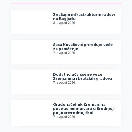
Značajni infrastrukturni radovi
na Bagljašu
8. avgust 2026.
Sasa Kovačević priređuje veče
za pamćenje
7. avgust 2026.
Dodatno učvršćene veze
Zrenjanina i bratskih gradova
7. avgust 2026.
Gradonačelnik Zrenjanina
posetio mini-pivaru u Srednjoj
poljoprivrednoj školi
7. avgust 2026.