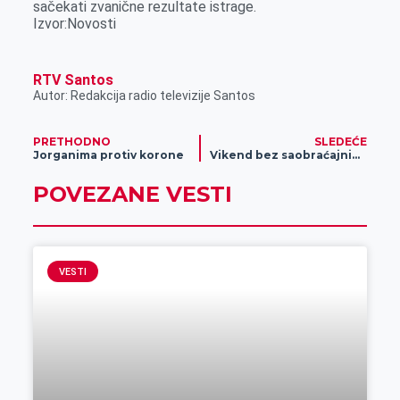
sačekati zvanične rezultate istrage.
Izvor:Novosti
RTV Santos
Autor: Redakcija radio televizije Santos
PRETHODNO
SLEDEĆE
Jorganima protiv korone
Vikend bez saobraćajnih nezgoda
POVEZANE VESTI
VESTI