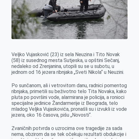
o
g
I
p
k
e
n
p
r
Veljko Vujasković (23) iz sela Neuzina i Tito Novak
(58) iz susednog mesta Sutjeska, u opštini Sečanj,
nedaleko od Zrenjanina, utopili su se u subotu, u
jednom od 16 jezera ribnjaka „Sveti Nikola“ u Neuzini.
Po sunčanom, ali i vetrovitom danu, radnici pomentog
ribnjaka, primetili su beživotno telo Tita Novaka, kako
pluta po površini vode, alarmirana je policija, a ronioci
specijalne jedinice Žandarmerije iz Beograda, telo
mladog Veljka Vujaskovića, pronašli su i izvukli iz vode
jezera, oko 16 časova, pišu „Novosti“.
Zvaničnih potvrda o uzrocima ove tragedije za sada
nema, obzirom da se tek očekuju rezultati obdukcije i