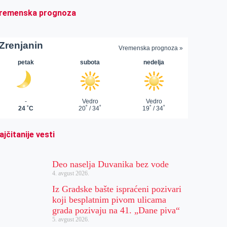
remenska prognoza
ajčitanije vesti
Deo naselja Duvanika bez vode
4. avgust 2026.
Iz Gradske bašte ispraćeni pozivari
koji besplatnim pivom ulicama
grada pozivaju na 41. „Dane piva“
5. avgust 2026.