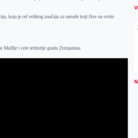
V
ju, koja je od velikog značaja za narode koji žive na ovim
ju Mužlje i cele teritorije grada Zrenjanina.
N