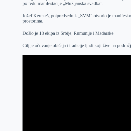
po redu manifestacije „Mužljanska svadba”.
r
n
A
i
p
l
Jožef Kerekeš, potpredsednik „SVM“ otvorio je manifestaci
prostorima.
p
Došlo je 18 ekipa iz Srbije, Rumunije i Mađarske.
Cilj je očuvanje običaja i tradicije ljudi koji žive na područ