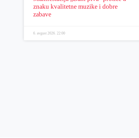
znaku kvalitetne muzike i dobre
zabave
6. avgust 2026.
22:00