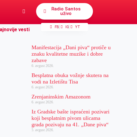
Radio Santos
uživo
FB
IG
YT
ajnovije vesti
Manifestacija „Dani piva“ protiče u
znaku kvalitetne muzike i dobre
zabave
6. avgust 2026.
Besplatna obuka vožnje skutera na
vodi na Izletištu Tisa
6. avgust 2026.
Zrenjaninskim Amazonom
6. avgust 2026.
Iz Gradske bašte ispraćeni pozivari
koji besplatnim pivom ulicama
grada pozivaju na 41. „Dane piva“
5. avgust 2026.