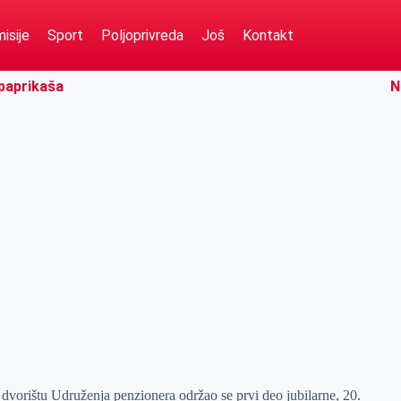
isije
Sport
Poljoprivreda
Još
Kontakt
 paprikaša
N
vorištu Udruženja penzionera održao se prvi deo jubilarne, 20.