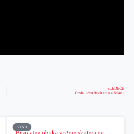
SLEDEĆE
Gradnuličani slavili titulu u Bašaidu
VESTI
Besplatna obuka vožnje skutera na