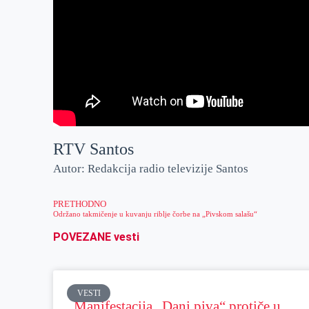
RTV Santos
Autor: Redakcija radio televizije Santos
PRETHODNO
Održano takmičenje u kuvanju riblje čorbe na „Pivskom salašu“
POVEZANE vesti
VESTI
Manifestacija „Dani piva“ protiče u