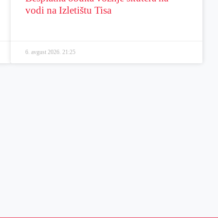
vodi na Izletištu Tisa
6. avgust 2026.
21:25