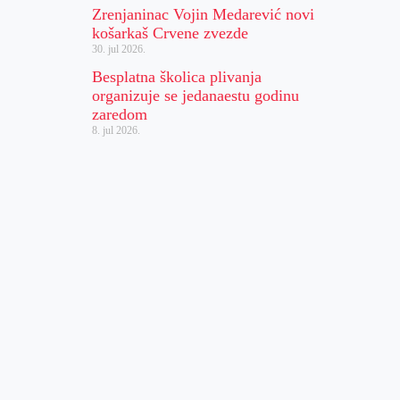
Zrenjaninac Vojin Medarević novi
košarkaš Crvene zvezde
30. jul 2026.
Besplatna školica plivanja
organizuje se jedanaestu godinu
zaredom
8. jul 2026.