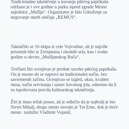
Tradicionalno takmičenje u kuvanju pilećeg paprikaša
e
I
s
a
održano je i ove godine u parku ispred zgrade Mesne
r
n
A
i
zajednice „Mužlja“. Organizator je bilo Udruženje za
negovanje starih običaja „REMUS“.
p
l
p
Takmičilo se 16 ekipa iz cele Vojvodine, ali je najviše
prisutnih bilo iz Zrenjanina i okolnih sela, kao i svake
godine u okviru „Mužljanskog Buča“.
Tročlani žiri ocenjivao je predate uzorke pilećeg paprikaša.
On je morao da se napravi na tradicionalni način, bez
savremenih začina. Ocenjivao se izgled, ukus, kvalitet
mesa, način serviranja i sastav kuvanog jela, odnosno da li
su ispoštovana pravila kulinarskog takmičenja.
Žiri je imao težak posao, ali je odlučio da je najbolji je bio
Siveri Mihalj, drugo mesto osvojio je Tot Erne, dok je treće
mesto zaslužio Vladimir Vujanić.