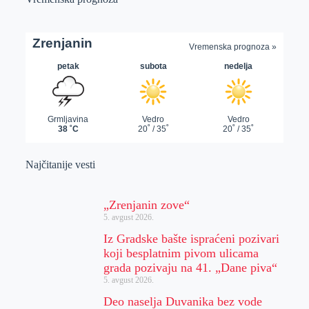
Najčitanije vesti
„Zrenjanin zove“
5. avgust 2026.
Iz Gradske bašte ispraćeni pozivari
koji besplatnim pivom ulicama
grada pozivaju na 41. „Dane piva“
5. avgust 2026.
Deo naselja Duvanika bez vode