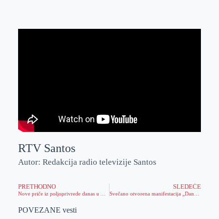
RTV Santos
Autor: Redakcija radio televizije Santos
PRETHODNO
SLEDEĆE
Nove priče iz poljoprivrede danas u Agročasu
Svečano otvorena manifestacija „Dani porodice“ u Perlezu
POVEZANE vesti