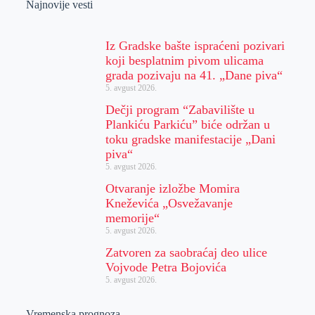
Najnovije vesti
Iz Gradske bašte ispraćeni pozivari
koji besplatnim pivom ulicama
grada pozivaju na 41. „Dane piva“
5. avgust 2026.
Dečji program “Zabavilište u
Plankiću Parkiću” biće održan u
toku gradske manifestacije „Dani
piva“
5. avgust 2026.
Otvaranje izložbe Momira
Kneževića „Osvežavanje
memorije“
5. avgust 2026.
Zatvoren za saobraćaj deo ulice
Vojvode Petra Bojovića
5. avgust 2026.
Vremenska prognoza