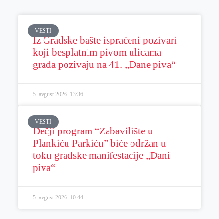
VESTI
Iz Gradske bašte ispraćeni pozivari
koji besplatnim pivom ulicama
grada pozivaju na 41. „Dane piva“
5. avgust 2026.
13:36
VESTI
Dečji program “Zabavilište u
Plankiću Parkiću” biće održan u
toku gradske manifestacije „Dani
piva“
5. avgust 2026.
10:44