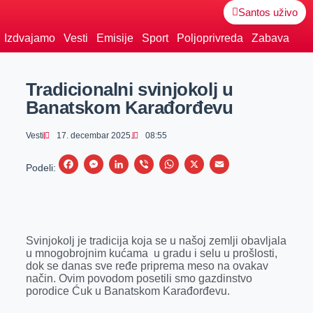
Santos uživo
Izdvajamo
Vesti
Emisije
Sport
Poljoprivreda
Zabava
Tradicionalni svinjokolj u
Banatskom Karađorđevu
Vesti
17. decembar 2025.
08:55
F
M
L
V
W
X
E
Podeli:
a
e
i
i
h
m
c
s
n
b
a
a
e
s
k
e
t
i
Svinjokolj je tradicija koja se u našoj zemlji obavljala
b
e
e
r
s
l
u mnogobrojnim kućama u gradu i selu u prošlosti,
o
n
d
A
dok se danas sve ređe priprema meso na ovakav
način. Ovim povodom posetili smo gazdinstvo
o
g
I
p
porodice Ćuk u Banatskom Karađorđevu.
k
e
n
p