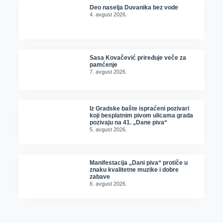
Deo naselja Duvanika bez vode
4. avgust 2026.
Sasa Kovačević priređuje veče za
pamćenje
7. avgust 2026.
Iz Gradske bašte ispraćeni pozivari
koji besplatnim pivom ulicama grada
pozivaju na 41. „Dane piva“
5. avgust 2026.
Manifestacija „Dani piva“ protiče u
znaku kvalitetne muzike i dobre
zabave
6. avgust 2026.