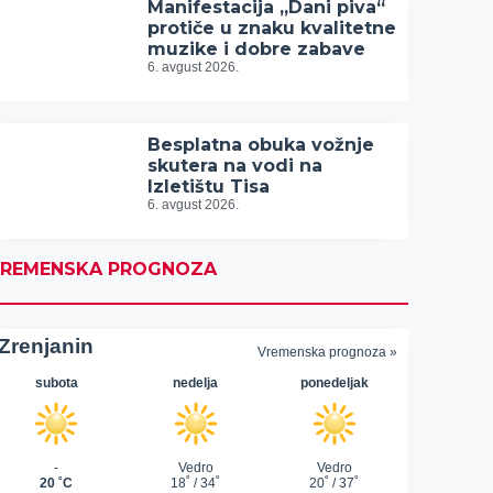
Manifestacija „Dani piva“
protiče u znaku kvalitetne
muzike i dobre zabave
6. avgust 2026.
Besplatna obuka vožnje
skutera na vodi na
Izletištu Tisa
6. avgust 2026.
REMENSKA PROGNOZA