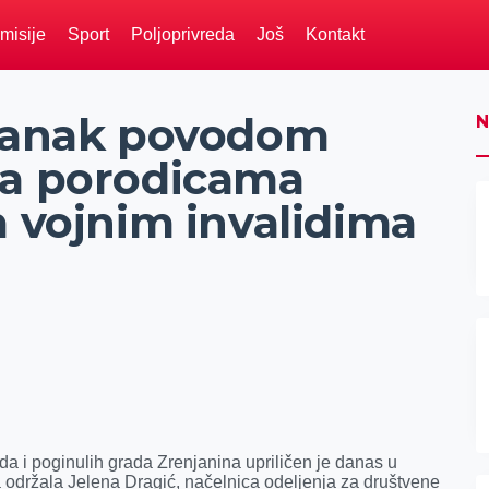
misije
Sport
Poljoprivreda
Još
Kontakt
stanak povodom
N
sa porodicama
m vojnim invalidima
ida i poginulih grada Zrenjanina upriličen je danas u
 održala Jelena Dragić, načelnica odeljenja za društvene