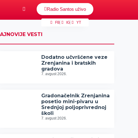
Radio Santos uživo
FB
IG
YT
AJNOVIJE VESTI
Dodatno učvršćene veze
Zrenjanina i bratskih
gradova
7. avgust 2026.
Gradonačelnik Zrenjanina
posetio mini-pivaru u
Srednjoj poljoprivrednoj
školi
7. avgust 2026.