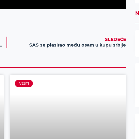
N
SLEDEĆE
ELJE TE OČEKUJE FEŠTA POKLON SPINOVA!
SAS se plasirao među osam u kupu srbije
VESTI