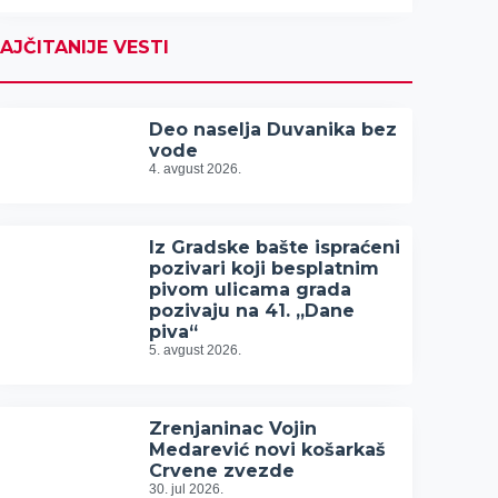
AJČITANIJE VESTI
Deo naselja Duvanika bez
vode
4. avgust 2026.
Iz Gradske bašte ispraćeni
pozivari koji besplatnim
pivom ulicama grada
pozivaju na 41. „Dane
piva“
5. avgust 2026.
Zrenjaninac Vojin
Medarević novi košarkaš
Crvene zvezde
30. jul 2026.