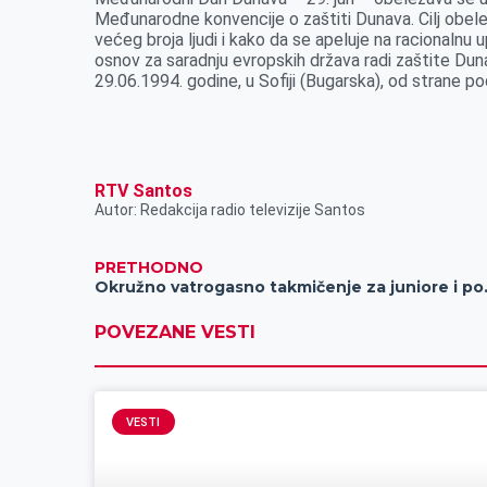
Međunarodne konvencije o zaštiti Dunava. Cilj obel
većeg broja ljudi i kako da se apeluje na racionalnu 
osnov za saradnju evropskih država radi zaštite Dunava
29.06.1994. godine, u Sofiji (Bugarska), od strane po
RTV Santos
Autor: Redakcija radio televizije Santos
PRETHODNO
Okružno vatrogasno takmičen
POVEZANE VESTI
VESTI