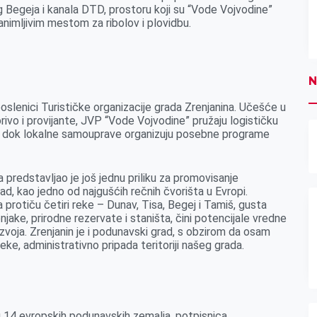
 Begeja i kanala DTD, prostoru koji su “Vode Vojvodine”
animljivim mestom za ribolov i plovidbu.
N
 poslenici Turističke organizacije grada Zrenjanina. Učešće u
ivo i provijante, JVP “Vode Vojvodine” pružaju logističku
, dok lokalne samouprave organizuju posebne programe
 predstavljao je još jednu priliku za promovisanje
ad, kao jedno od najgušćih rečnih čvorišta u Evropi.
rotiču četiri reke – Dunav, Tisa, Begej i Tamiš, gusta
jake, prirodne rezervate i staništa, čini potencijale vredne
azvoja. Zrenjanin je i podunavski grad, s obzirom da osam
eke, administrativno pripada teritoriji našeg grada.
 14 evropskih podunavskih zemalja, potpisnica