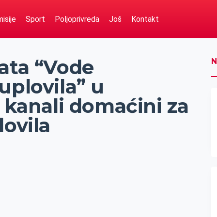
isije
Sport
Poljoprivreda
Još
Kontakt
gata “Vode
N
uplovila” u
i kanali domaćini za
lovila