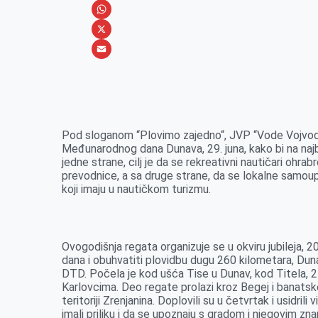
e
s
i
V
b
s
n
i
W
o
e
k
b
h
X
o
n
e
e
a
E
k
g
d
r
t
m
e
I
s
a
r
n
A
i
Pod sloganom “Plovimo zajedno“, JVP “Vode Vojvod
Međunarodnog dana Dunava, 29. juna, kako bi na najbol
p
l
jedne strane, cilj je da se rekreativni nautičari ohr
p
prevodnice, a sa druge strane, da se lokalne samou
koji imaju u nautičkom turizmu.
Ovogodišnja regata organizuje se u okviru jubileja, 
dana i obuhvatiti plovidbu dugu 260 kilometara, Du
DTD. Počela je kod ušća Tise u Dunav, kod Titela, 2
Karlovcima. Deo regate prolazi kroz Begej i banatske
teritoriji Zrenjanina. Doplovili su u četvrtak i usidri
imali priliku i da se upoznaju s gradom i njegovim z