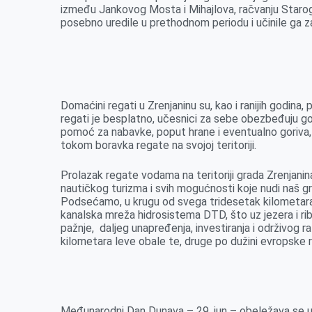
između Jankovog Mosta i Mihajlova, račvanju Starog
posebno uredile u prethodnom periodu i učinile ga z
Domaćini regati u Zrenjaninu su, kao i ranijih godina,
regati je besplatno, učesnici za sebe obezbeđuju gor
pomoć za nabavke, poput hrane i eventualno goriva
tokom boravka regate na svojoj teritoriji.
Prolazak regate vodama na teritoriji grada Zrenjanina
nautičkog turizma i svih mogućnosti koje nudi naš gr
Podsećamo, u krugu od svega tridesetak kilometara p
kanalska mreža hidrosistema DTD, što uz jezera i ribn
pažnje, daljeg unapređenja, investiranja i održivog r
kilometara leve obale te, druge po dužini evropske r
Međunarodni Dan Dunava – 29. jun – obeležava se u