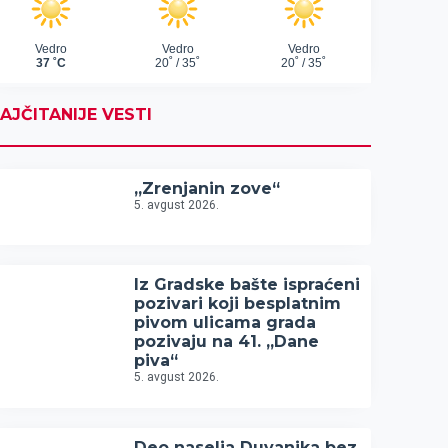
AJČITANIJE VESTI
„Zrenjanin zove“
5. avgust 2026.
Iz Gradske bašte ispraćeni
pozivari koji besplatnim
pivom ulicama grada
pozivaju na 41. „Dane
piva“
5. avgust 2026.
Deo naselja Duvanika bez