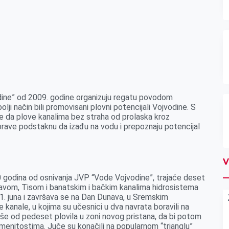
ine” od 2009. godine organizuju regatu povodom
ji način bili promovisani plovni potencijali Vojvodine. S
abre da plove kanalima bez straha od prolaska kroz
prave podstaknu da izađu na vodu i prepoznaju potencijal
V
20 godina od osnivanja JVP “Vode Vojvodine”, trajaće deset
navom, Tisom i banatskim i bačkim kanalima hidrosistema
1. juna i završava se na Dan Dunava, u Sremskim
 kanale, u kojima su učesnici u dva navrata boravili na
li više od pedeset plovila u zoni novog pristana, da bi potom
namenitostima. Juče su konačili na popularnom “trianglu”