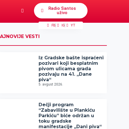
Radio Santos
uživo
FB
IG
YT
AJNOVIJE VESTI
Iz Gradske bašte ispraćeni
pozivari koji besplatnim
pivom ulicama grada
pozivaju na 41. „Dane
piva“
5. avgust 2026.
Dečji program
“Zabavilište u Plankiću
Parkiću” biće održan u
toku gradske
manifestacije „Dani piva“