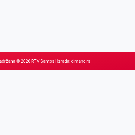
adržana © 2026 RTV Santos | Izrada:
dimano.rs