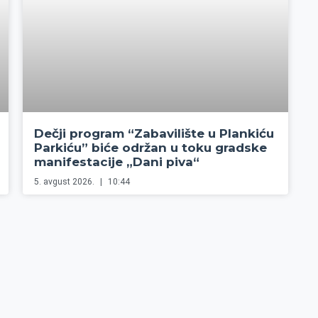
Dečji program “Zabavilište u Plankiću
Parkiću” biće održan u toku gradske
manifestacije „Dani piva“
5. avgust 2026.
10:44