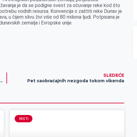
ežavanja je da se podigne svest za očuvanje reke kod što
upotrebu vodnih resursa. Konvencija o zaštiti reke Dunav je
, u čijem slivu živi više od 80 miliona ljudi. Potpisana je
dunavskih zemalja i Evropske unije.
SLEDEĆE
je za juniore i podmladak: negovanje mlađeg sastava za uspešno održanje dobrovoljnih društava
Pet saobraćajnih nezgoda tokom vikenda
VESTI