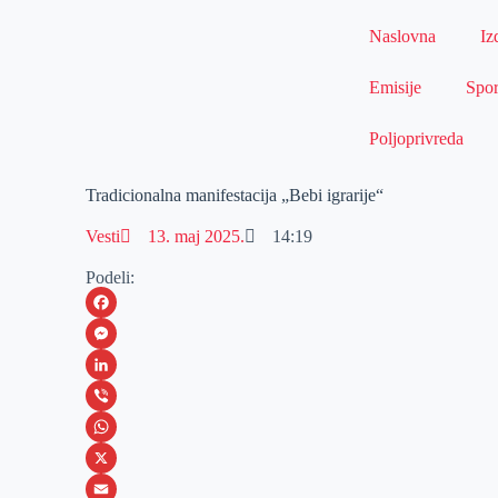
Naslovna
Iz
Emisije
Spor
Poljoprivreda
Tradicionalna manifestacija „Bebi igrarije“
Vesti
13. maj 2025.
14:19
Podeli:
F
a
M
c
e
L
e
s
i
V
b
s
n
i
W
o
e
k
b
h
X