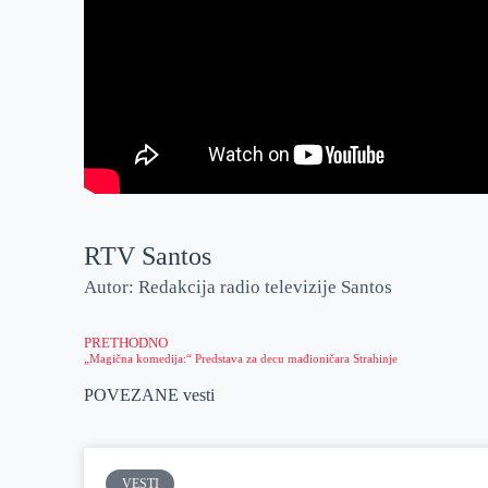
RTV Santos
Autor: Redakcija radio televizije Santos
PRETHODNO
„Magična komedija:“ Predstava za decu mađioničara Strahinje
POVEZANE vesti
VESTI