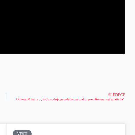
SLEDEĆE
Olivera Mijatov : „Proizvodnja paradajza na malim površinama najisplativija“
VESTI