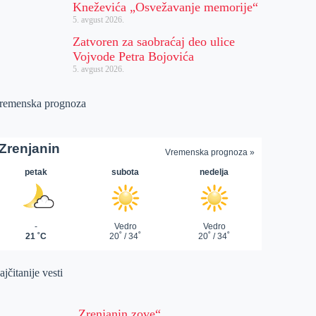
Kneževića „Osvežavanje memorije“
5. avgust 2026.
Zatvoren za saobraćaj deo ulice
Vojvode Petra Bojovića
5. avgust 2026.
remenska prognoza
jčitanije vesti
„Zrenjanin zove“