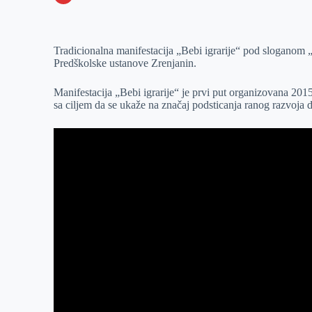
o
n
e
e
a
E
k
g
d
r
t
m
Tradicionalna manifestacija „Bebi igrarije“ pod sloganom „
e
I
s
a
Predškolske ustanove Zrenjanin.
r
n
A
i
p
l
Manifestacija „Bebi igrarije“ je prvi put organizovana 2015
sa ciljem da se ukaže na značaj podsticanja ranog razvoja 
p