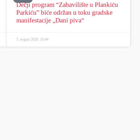
Dečji program “Zabavilište u Plankiću
Parkiću” biće održan u toku gradske
manifestacije „Dani piva“
5. avgust 2026.
10:44