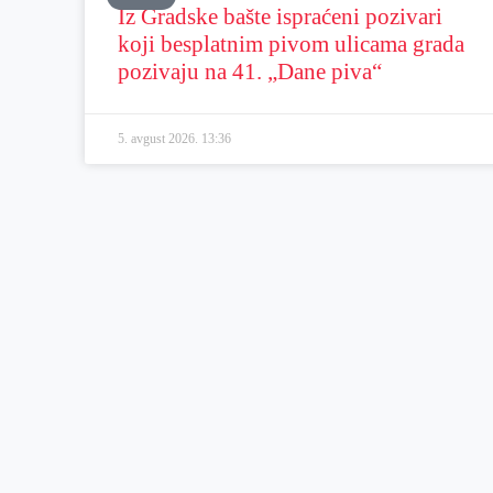
Iz Gradske bašte ispraćeni pozivari
koji besplatnim pivom ulicama grada
pozivaju na 41. „Dane piva“
5. avgust 2026.
13:36