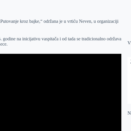
Putovanje kroz bajke,“ održana je u vrtiću Neven, u organizaciji
. godine na inicijativu vaspitača i od tada se tradicionalno održava
V
dece.
Na