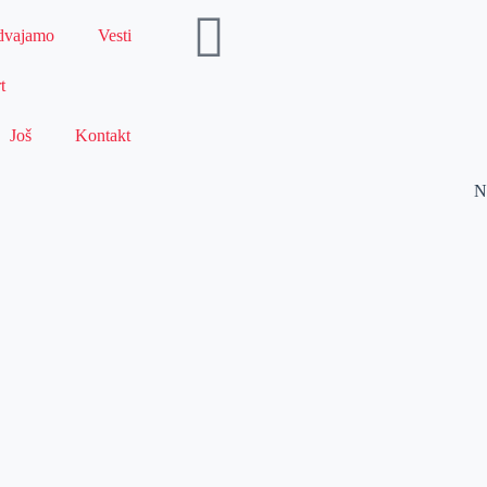
dvajamo
Vesti
t
Još
Kontakt
N