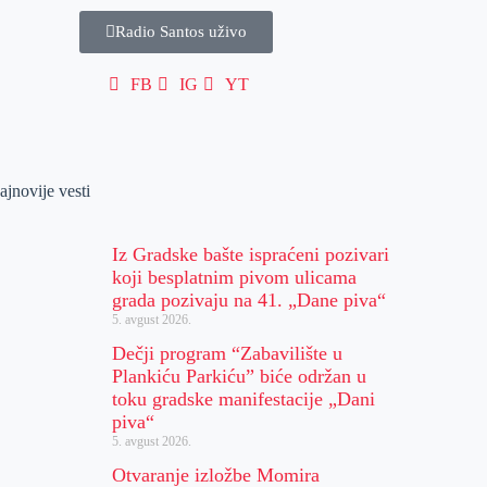
Radio Santos uživo
FB
IG
YT
ajnovije vesti
Iz Gradske bašte ispraćeni pozivari
koji besplatnim pivom ulicama
grada pozivaju na 41. „Dane piva“
5. avgust 2026.
Dečji program “Zabavilište u
Plankiću Parkiću” biće održan u
toku gradske manifestacije „Dani
piva“
5. avgust 2026.
Otvaranje izložbe Momira