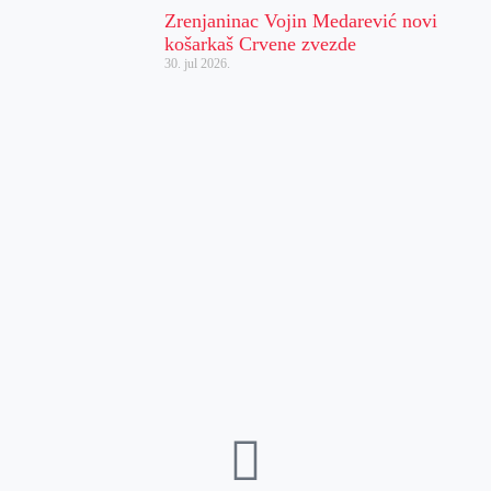
Zrenjaninac Vojin Medarević novi
košarkaš Crvene zvezde
30. jul 2026.