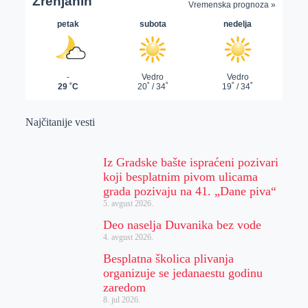
Najčitanije vesti
Iz Gradske bašte ispraćeni pozivari
koji besplatnim pivom ulicama
grada pozivaju na 41. „Dane piva“
5. avgust 2026.
Deo naselja Duvanika bez vode
4. avgust 2026.
Besplatna školica plivanja
organizuje se jedanaestu godinu
zaredom
8. jul 2026.