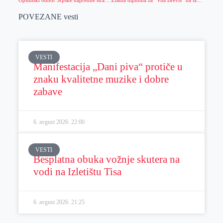
Opštinski odbor Srpske napredne stranke Sečanj prvi predao potpise podrške listi kandidata za odbornike “Aleksandar Vučić – najbolje za Sečanj”
Zlatna diploma za “Vita Brevis” na takmičenju “Slavonia Cantat” 2025
POVEZANE vesti
VESTI
Manifestacija „Dani piva“ protiče u
znaku kvalitetne muzike i dobre
zabave
6. avgust 2026.
22:00
VESTI
Besplatna obuka vožnje skutera na
vodi na Izletištu Tisa
6. avgust 2026.
21:25