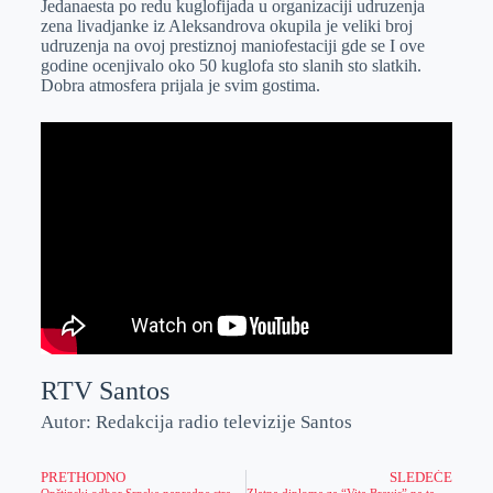
Jedanaesta po redu kuglofijada u organizaciji udruzenja
e
I
s
a
zena livadjanke iz Aleksandrova okupila je veliki broj
r
n
A
i
udruzenja na ovoj prestiznoj maniofestaciji gde se I ove
godine ocenjivalo oko 50 kuglofa sto slanih sto slatkih.
p
l
Dobra atmosfera prijala je svim gostima.
p
RTV Santos
Autor: Redakcija radio televizije Santos
PRETHODNO
SLEDEĆE