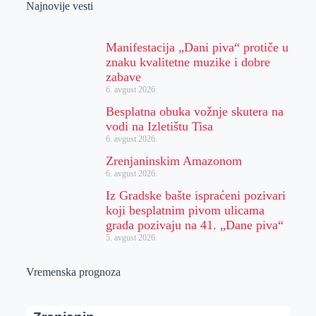
Najnovije vesti
Manifestacija „Dani piva“ protiče u
znaku kvalitetne muzike i dobre
zabave
6. avgust 2026.
Besplatna obuka vožnje skutera na
vodi na Izletištu Tisa
6. avgust 2026.
Zrenjaninskim Amazonom
6. avgust 2026.
Iz Gradske bašte ispraćeni pozivari
koji besplatnim pivom ulicama
grada pozivaju na 41. „Dane piva“
5. avgust 2026.
Vremenska prognoza