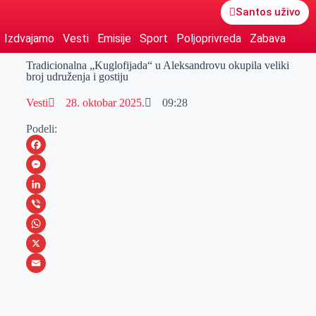
Santos uživo
Izdvajamo
Vesti
Emisije
Sport
Poljoprivreda
Zabava
Tradicionalna „Kuglofijada“ u Aleksandrovu okupila veliki
broj udruženja i gostiju
Vesti
28. oktobar 2025.
09:28
Podeli:
F
a
M
c
e
L
e
s
i
V
b
s
n
i
W
o
e
k
b
h
X
o
n
e
e
a
E
k
g
d
r
t
m