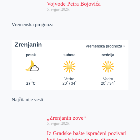
Vojvode Petra Bojovića
5. avgust 2026.
Vremenska prognoza
Najčitanije vesti
„Zrenjanin zove“
5. avgust 2026.
Iz Gradske bašte ispraćeni pozivari
koji besplatnim pivom ulicama