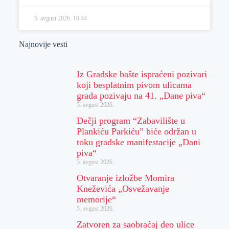
5. avgust 2026.
10:44
Najnovije vesti
Iz Gradske bašte ispraćeni pozivari
koji besplatnim pivom ulicama
grada pozivaju na 41. „Dane piva“
5. avgust 2026.
Dečji program “Zabavilište u
Plankiću Parkiću” biće održan u
toku gradske manifestacije „Dani
piva“
5. avgust 2026.
Otvaranje izložbe Momira
Kneževića „Osvežavanje
memorije“
5. avgust 2026.
Zatvoren za saobraćaj deo ulice