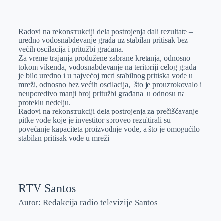
o
n
e
e
a
E
k
g
d
r
t
m
Radovi na rekonstrukciji dela postrojenja dali rezultate –
e
I
s
a
uredno vodosnabdevanje grada uz stabilan pritisak bez
r
n
A
i
većih oscilacija i pritužbi građana.
Za vreme trajanja produžene zabrane kretanja, odnosno
p
l
tokom vikenda, vodosnabdevanje na teritoriji celog grada
p
je bilo uredno i u najvećoj meri stabilnog pritiska vode u
mreži, odnosno bez većih oscilacija, što je prouzrokovalo i
neuporedivo manji broj pritužbi građana u odnosu na
proteklu nedelju.
Radovi na rekonstrukciji dela postrojenja za prečišćavanje
pitke vode koje je investitor sproveo rezultirali su
povećanje kapaciteta proizvodnje vode, a što je omogućilo
stabilan pritisak vode u mreži.
RTV Santos
Autor: Redakcija radio televizije Santos