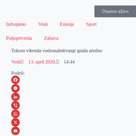
Santos uživo
Izdvajamo
Vesti
Emisije
Sport
Poljoprivreda
Zabava
Tokom vikenda vodosnabdevanje grada uredno
Vesti
13. april 2020.
14:44
Podeli:
F
a
M
c
e
L
e
s
i
V
b
s
n
i
W
o
e
k
b
h
X