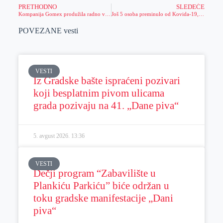
PRETHODNO
SLEDEĆE
Kompanija Gomex produžila radno vreme radnim danima
Još 5 osoba preminulo od Kovida-19, zaraženo još 424
POVEZANE vesti
VESTI
Iz Gradske bašte ispraćeni pozivari
koji besplatnim pivom ulicama
grada pozivaju na 41. „Dane piva“
5. avgust 2026.
13:36
VESTI
Dečji program “Zabavilište u
Plankiću Parkiću” biće održan u
toku gradske manifestacije „Dani
piva“